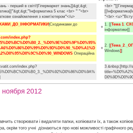
нань - перший в світі!|Гіпермаркет знань]]&gt;&gt;
<br> '''[[Гіперм
ка]]'''&gt;&gt;'''Інформатика 5 клас <br> ''' '''<br>
[[Інформатика|Ін
Початкове ознайомлення з комп’ютером'''</u>
'''<br> <u>'''В
КАМИ_ДО_ІНФОРМАТИКИ
|Сходинками до
1. [[
Тема 1
.
СХ
+
інформатики]]
t.com/index.php?
%B5%D0%BC%D0%B0_2._%D0%9E%D0%9F%D0%95%
2. [
[Тема_2
.
_О
+
%A6%D0%86%D0%99%D0%9D%D0%90_%D0%A1%D
Windows
]
]
2%D0%95%D0%9C%D0%90_WINDOWS 
Операційна
xvatit.com/index.php?
3.&nbsp;[http://
%B5%D0%BC%D0%B0_3._%D0%92%D0%86%D0%9A%
title=%D0%A
а]
D0%9D%D0%90
7 ноября 2012
авчить створювати і видаляти папки, копіювати їх, а також копі
а, окрім того учні дізнаються про нові можливості графічного р