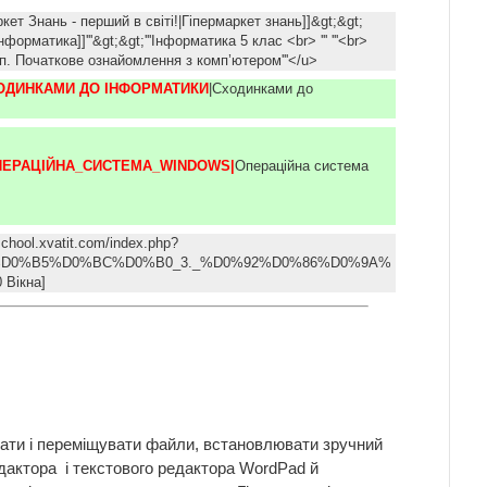
аркет Знань - перший в світі!|Гіпермаркет знань]]&gt;&gt;
форматика]]'''&gt;&gt;'''Інформатика 5 клас <br> ''' '''<br>
ступ. Початкове ознайомлення з комп’ютером'''</u>
ОДИНКАМИ ДО ІНФОРМАТИКИ
|Сходинками до
ПЕРАЦІЙНА_СИСТЕМА_WINDOWS|
Операційна система
school.xvatit.com/index.php?
2%D0%B5%D0%BC%D0%B0_3._%D0%92%D0%86%D0%9A%
 Вікна]
ювати і переміщувати файли, встановлювати зручний
едактора і текстового редактора WordPad й