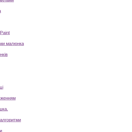
а
Рaint
ами малюнка
нків
ці
уженням
шка.
 алгоритми
и