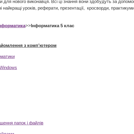
 для нового виконавця. Всі ці знання вони здобудуть за допомог
і найкращі уроків, реферати, презентації, кросворди, практикуми
нформатика
>>
Інформатика 5 клас
найомлення з комп’ютером
рматики
 Windows
щення папок і файлів
файлами