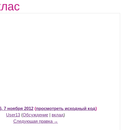
клас
6, 7 ноября 2012
(
просмотреть исходный код
)
User13
(
Обсуждение
|
вклад
)
Следующая правка →