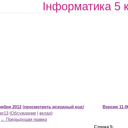
Інформатика 5 
оября 2012
(
просмотреть исходный код
)
Версия 11:0
er13
(
Обсуждение
|
вклад
)
← Предыдущая правка
Строка 5: