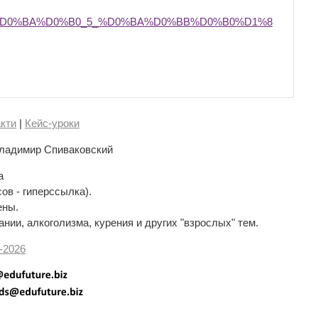
%D0%BA%D0%B0_5_%D0%BA%D0%BB%D0%B0%D1%8
кти
|
Кейс-уроки
ладимир Спиваковский
а
сов - гиперссылка).
ены.
нии, алкоголизма, курения и других "взрослых" тем.
-
2026