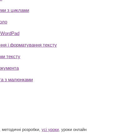
тми з циклами
оло
 WordPad
ння і форматування тексту
ми тексту
окумента
та з малюнками
 методичні розробки,
усі уроки
, уроки онлайн