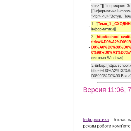
<br> '''[[Гіпермаркет З
[[Інформатика|Інформати
'''<br> <u>'''Вступ. 
1. [[
Тема_1
.
_СХОДИН
-
інформатики]]
2. [
http://school
.
xvati
title=%D0%A2%D0
-
D0%A0%D0%90%D0
0%98%D0%A1%D0%A
система Windows]
3.&nbsp;[http://school.
title=%D0%A2%D0
D0%9D%D0%90 Вікн
Версия 11:06, 
Інформатика
5 клас н
режим роботи комп'ютер