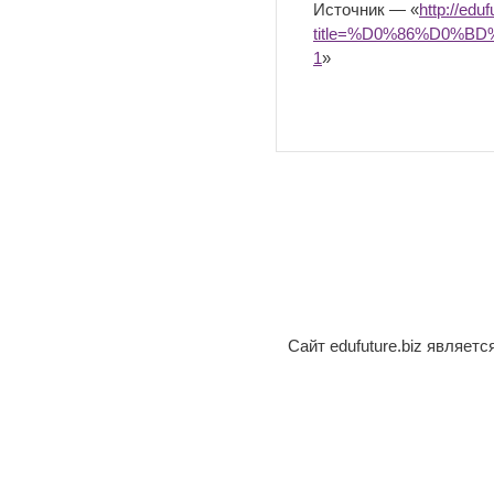
Источник — «
http://edu
title=%D0%86%D0%
1
»
Сайт edufuture.biz являет