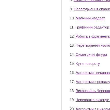
9.
Налагодження екран
10.
Магічний квадрат
11.
Графічний редактор 
12.
Робота з фрагмент
13.
Перетворення малю
14.
Симетричні фігури
15.
Кути повороту
16.
Алгоритми і виконав
17.
Алгоритми з розгал
18.
Виконавець Черепа
19.
Черепашка виконує
20.
Алгоритми з циклам