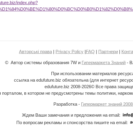
future.biz/index.php?
BD%D1%84%D0%BE%D1%80%D0%BC%D0%B0%D1%82%D0%B8
Авторські права
|
Privacy Policy
|
FAQ
|
Партнери
|
Конта
© Автор системы образования 7W и
Гипермаркета Знаний
- В
При использовании материалов ресурс
ссылка на edufuture.biz обязательна (для интернет ресур
edufuture.biz 2008-
2026© Все права защищ
ся порталом, в котором не предусмотрены темы политики, наркома
Разработка -
Гипермаркет знаний 2008
Ждем Ваши замечания и предложения на email:
По вопросам рекламы и спонсорства пишите на email: