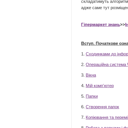
складатимуть алгоритми
адже саме тут розміщен
Гіпермаркет знань
>>
І
Вступ. Початкове оз
1.
Сходинками до інфо
2.
Операційна система
3.
Вікна
4.
Мій комп'ютер
5.
Папки
6.
Створення папок
7.
Копіювання та перемі
8.
Робота з папками і 