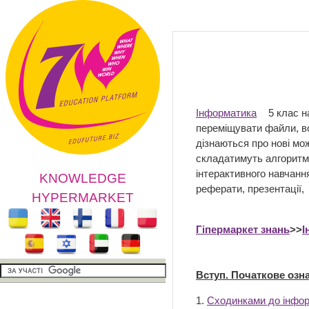
Інформатика
5 клас н
переміщувати файли, в
дізнаються про нові мо
складатимуть алгоритми
інтерактивного навчання
KNOWLEDGE
реферати, презентації,
HYPERMARKET
Гіпермаркет знань
>>
І
Вступ. Початкове оз
1.
Сходинками до інфо