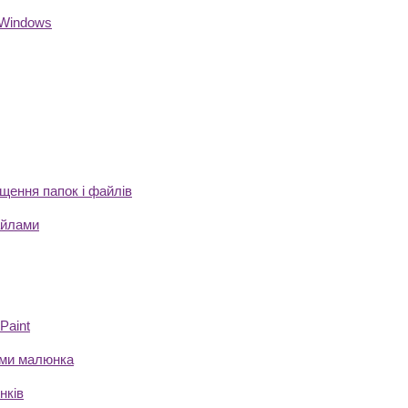
 Windows
щення папок і файлів
айлами
Рaint
ами малюнка
нків