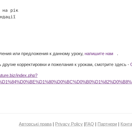
вления или предложения к данному уроку,
напишите нам
.
 другие корректировки и пожелания к урокам, смотрите здесь -
future.biz/index.php?
BD%D1%84%D0%BE%D1%80%D0%BC%D0%B0%D1%82%D0%B8
Авторські права
|
Privacy Policy
|
FAQ
|
Партнери
|
Конта