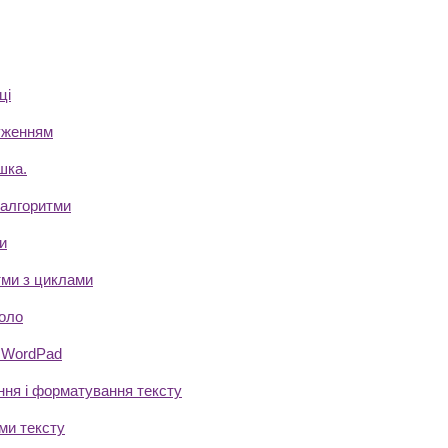
ці
уженням
шка.
 алгоритми
и
тми з циклами
оло
 WordPad
ння і форматування тексту
ми тексту