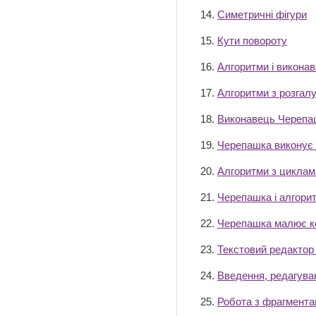
14.
Симетричні фігури
15.
Кути повороту
16.
Алгоритми і виконав
17.
Алгоритми з розгал
18.
Виконавець Черепа
19.
Черепашка виконує
20.
Алгоритми з циклам
21.
Черепашка і алгори
22.
Черепашка малює к
23.
Текстовий редактор
24.
Введення, редагува
25.
Робота з фрагмента