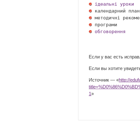
ідеальні уроки
обговорення
Если у вас есть испра
Если вы хотите увидеть
Источник — «
http://edu
title=%D0%86%D0%
1
»