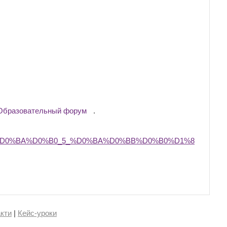
Образовательный форум
.
%D0%BA%D0%B0_5_%D0%BA%D0%BB%D0%B0%D1%8
кти
|
Кейс-уроки