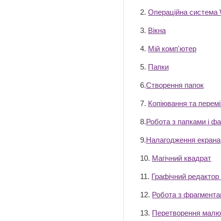
2.
Операційна система
3.
Вікна
4.
Мій комп'ютер
5.
Папки
6.
Створення папок
7.
Копіювання та перемі
8.
Робота з папками і ф
9.
Налагодження екрана
10.
Магічний квадрат
11.
Графічний редактор 
12.
Робота з фрагмент
13.
Перетворення малю