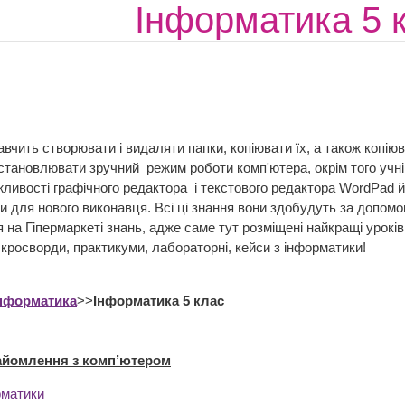
Інформатика 5 
авчить створювати і видаляти папки, копіювати їх, а також копіюв
становлювати зручний режим роботи комп'ютера, окрім того учн
жливості графічного редактора і текстового редактора WordPad 
 для нового виконавця. Всі ці знання вони здобудуть за допомо
 на Гіпермаркеті знань, адже саме тут розміщені найкращі уроків
 кросворди, практикуми, лабораторні, кейси з інформатики!
нформатика
>>
Інформатика 5 клас
найомлення з комп’ютером
рматики