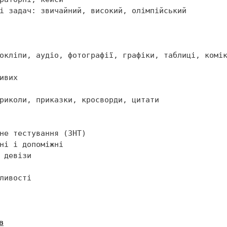


риколи, приказки, кросворди, цитати

в