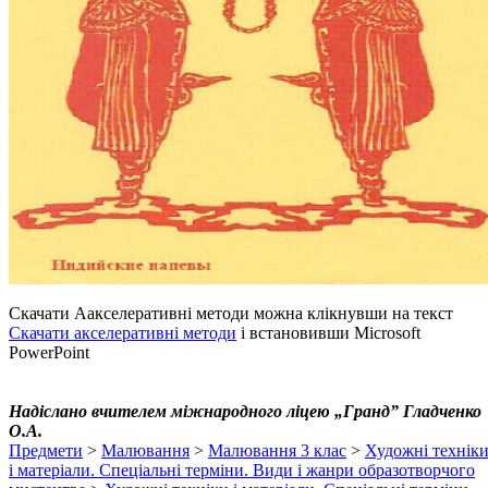
Cкачати Аакселеративні методи можна клікнувши на текст
Скачати акселеративні методи
і встановивши Microsoft
PowerPoint
Надіслано вчителем міжнародного ліцею „Гранд” Гладченко
О.А.
Предмети
>
Малювання
>
Малювання 3 клас
>
Художні технік
і матеріали. Спеціальні терміни. Види і жанри образотворчого