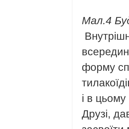
Мал.4 Бу
Внутрішн
всередину
форму сп
тилакоїд
і в цьом
Друзі, д