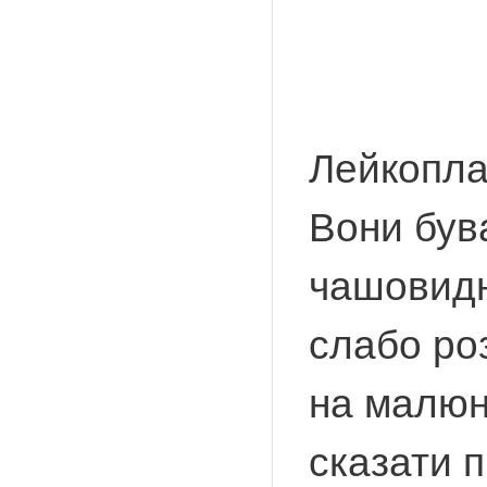
Лейкоплас
Вони був
чашовидни
слабо ро
на малюн
сказати п