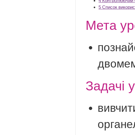
4
Контролюючий 
5
Список викорис
Мета ур
познай
двомем
Задачі у
вивчит
органе