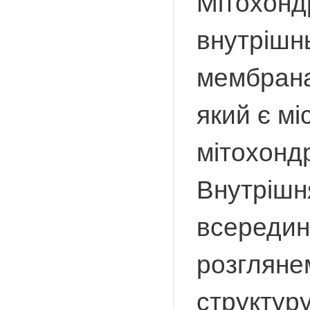
Мітохонд
внутрішн
мембрана
який є мі
мітохондр
Внутрішн
всередину
розгляне
структуру