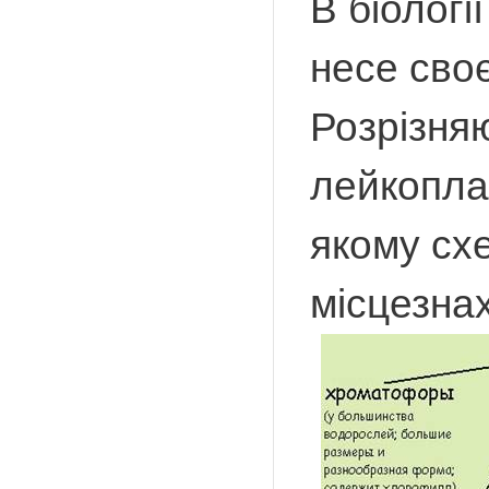
В біологі
несе своє
Розрізня
лейкоплас
якому схе
місцезна