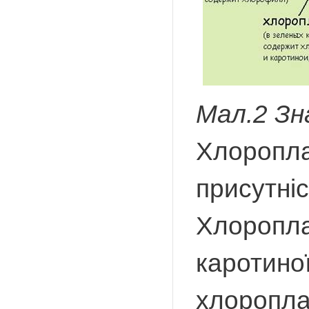
Мал.2 Зн
Хлоропла
присутніс
Хлороплас
каротино
хлороплас