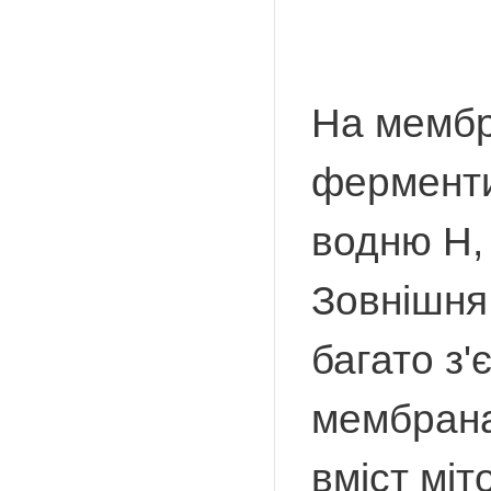
На мембр
ферменти,
водню Н, 
Зовнішня
багато з'
мембрана
вміст міт