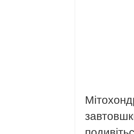
Мітохонд
завтовшки
подивіть