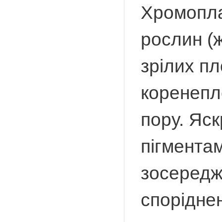
Хромопла
рослин (ж
зрілих пл
коренепло
пору. Яс
пігментам
зосередж
споріднен