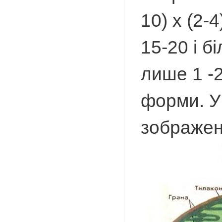
10) х (2-
15-20 і б
лише 1 -2
форми. Уч
зображе