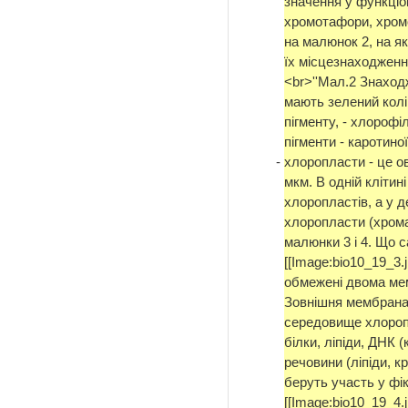
значення у функціо
хромотафори, хромо
на малюнок 2, на я
їх місцезнаходження
<br>''Мал.2 Знаход
мають зелений колі
пігменту, - хлорофі
пігменти - каротин
-
хлоропласти - це ов
мкм. В одній клітин
хлоропластів, а у д
хлоропласти (хрома
малюнки 3 і 4. Що 
[[Image:bio10_19_3
обмежені двома мем
Зовнішня мембрана 
середовище хлоропл
білки, ліпіди, ДНК 
речовини (ліпіди, к
беруть участь у фік
[[Image:bio10_19_4.