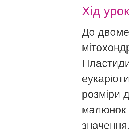
Хід уро
До двоме
мітохондр
Пластиди
еукаріоти
розміри д
малюнок 1
значення