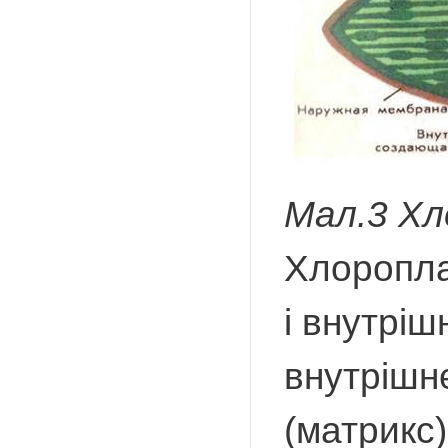
Мал.3 Х
Хлоропла
і внутрі
внутрішн
(матрикс)