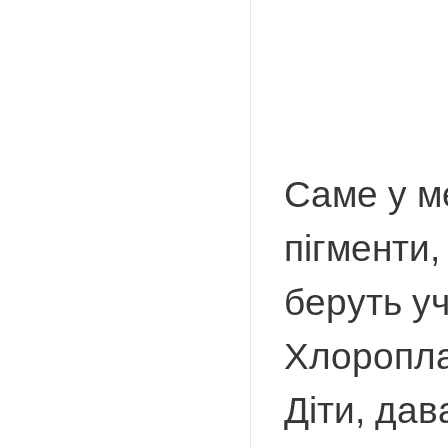
Саме у ме
пігменти,
беруть уч
Хлоропла
Діти, да