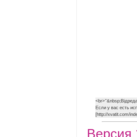
<br>''&nbsp;Відред
Если у вас есть ис
[http://xvatit.com/
Версия 