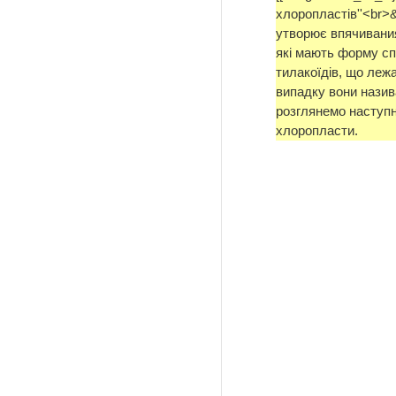
хлоропластів''<br
утворює впячивания
які мають форму сп
тилакоїдів, що леж
випадку вони назив
розглянемо наступн
хлоропласти.