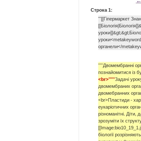
←
Строка 1:
'''[[Гіпермаркет Зна
[[Біологія|Біологія]]
уроки]]&gt;&gt;Біол
уроки<metakeywords
органели</metakey
'''''Двомембранні орг
познайомитися із 
<br>'''''
Задачі урок
двомембраних орга
двомебранних орган
<br>Пластиди - хар
еукаріотичних орган
різноманітні. Діти
зрозуміти їх структ
[[Image:bio10_19_1.
біології розрізняют