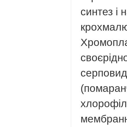
синтез і
крохмалю,
Хромопла
своєрідн
серповидн
(помаранч
хлорофілу
мембранн