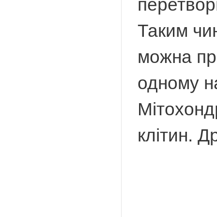
перетвор
Таким чи
можна пре
одному на
Мітохондр
клітин. Д