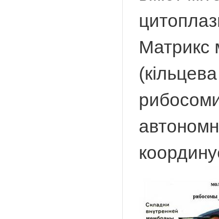
цитоплаз
Матрикс м
(кільцева
рибосоми,
автономні
координу