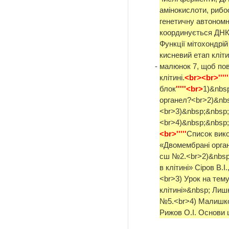
амінокислоти, рибо
генетичну автономні
координується ДНК 
Функції мітохондрій
кисневий етап кліт
-
малюнок 7, щоб повт
клітині.
<br><br>'''''
блок
'''''<br>
1)&nbs
органел?<br>2)&nbs
<br>3)&nbsp;&nbsp
<br>4)&nbsp;&nbsp;
<br>'''''
Список вико
«Двомембрані органе
сш №2.<br>2)&nbsp
в клітині» Сіров В.І
<br>3) Урок на тему
клітині»&nbsp; Лишко
№5.<br>4) Малишко Л
Рижов О.І. Основи 