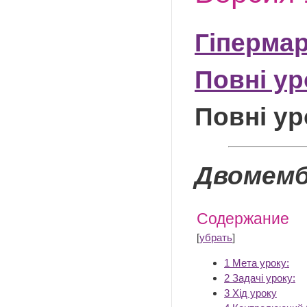
Гіпермар
Повні ур
Повні ур
Двомемб
Содержание
[
убрать
]
1
Мета уроку:
2
Задачі уроку:
3
Хід уроку