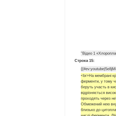
''Відео 1 «Хлоропл
Строка 15:
{{#ev:youtube|5e8j
<br>На мембрані кр
ферменти, у тому чи
беруть участь в ки
відрізняється висок
проходять через не
Обмежений нею внут
близько до цитоплаз
числі ферменти, ДН