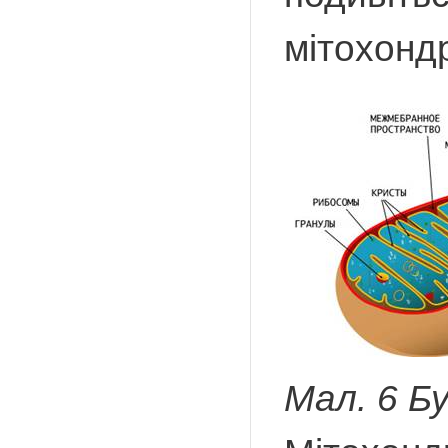
мітохондр
Мал. 6 Б