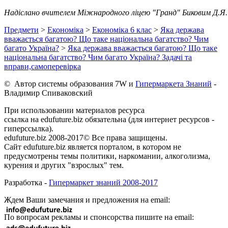
Надіслано вчителем Міжнародного ліцею "Гранд" Биковим Д.Я.
Предмети
>
Економіка
>
Економіка 6 клас
>
Яка держава
вважається багатою? Що таке національна багатство? Чим
багато Україна?
>
Яка держава вважається багатою? Що таке
національна багатство? Чим багато Україна? Задачі та
вправи,самоперевірка
© Автор системы образования 7W и
Гипермаркета Знаний
-
Владимир Спиваковский
При использовании материалов ресурса
ссылка на edufuture.biz обязательна (для интернет ресурсов -
гиперссылка).
edufuture.biz 2008-2017© Все права защищены.
Сайт edufuture.biz является порталом, в котором не
предусмотрены темы политики, наркомании, алкоголизма,
курения и других "взрослых" тем.
Разработка -
Гипермаркет знаний 2008-2017
Ждем Ваши замечания и предложения на email:
По вопросам рекламы и спонсорства пишите на email: