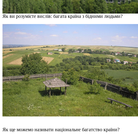
Як ви розумієте вислів: багата країна з бідними людьми?
Як ще можемо називати національне багатство країни?