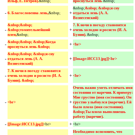
Ильф, Е. Петров).
&nbsp;
проснуться лень 
&nbsp;
&nbsp;
&nbsp; &nbsp;и сну 
-
+
6. Благословенна лень,
&nbsp;
отдаться лень (А. А. 
Вознесенский) 
&nbsp;&nbsp; 
7. К ночи в погоду становится 
-
+
&nbsp;томительнейший 
очень холодно и росисто (И. А. 
плен,
&nbsp;
Бунин). 
&nbsp;
&nbsp;&nbsp; &nbsp;Когда 
-
+
<br> 
проснуться лень &nbsp;
&nbsp;&nbsp; &nbsp;и сну 
-
+
отдаться лень (А
.
А. 
[[Image:ИСС13
.
jpg]]<br> 
Вознесенский)
7. К ночи в погоду становится 
-
+
очень холодно и росисто (И. А. 
<br> 
Бунин). &nbsp;
Очень важно уметь отличать имя 
состояния от наречия. К примеру: 
Мне грустно (имя состояния). Он 
-
+
<br>
грустно улыбнулся (наречие). Ей 
было плохо (имя состояния). 
&nbsp;Ты плохо выполняешь 
работу (наречие). 
-
+
[[Image:ИСС13.jpg]]
<br>
<br>
Необходимо вспомнить, что 