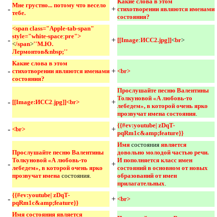
Какие слова в этом 
Мне грустно... потому что весело 
-
+
стихотворении являются именами 
тебе.
состояния? 
<span class="Apple-tab-span" 
style="white-space
:
pre">				
-
+
[[Image
:
ИСС2.jpg]]
<
br
>
<
/span
>
''М.Ю. 
Лермонтов&nbsp;''
Какие слова в этом 
-
+
стихотворении являются именами 
<br> 
состояния?
Прослушайте песню Валентины 
Толкуновой «А любовь-то 
-
+
[[Image:ИСС2
.
jpg]]<br>
лебедем», в которой очень ярко 
прозвучат имена состояния
.
{{#ev:youtube| zDqT-
-
+
<br>
pqRm1c&amp;feature}} 
Имя 
состояния
является 
Прослушайте песню Валентины 
довольно молодой частью речи. 
Толкуновой «А любовь-то 
И пополняется класс имен 
-
+
лебедем», в которой очень ярко 
состояний в основном от новых 
прозвучат имена 
состояния.
образований от имен 
прилагательных
.
{{#ev:youtube| zDqT-
-
+
<br> 
pqRm1c&amp;feature}}
Имя состояния является 