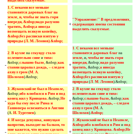
выделить сказуемые.
1. С веками все меньше 
становится даровых благ на 
земле
,
и, чтобы не знать горя 
''Упражнение:'' В предложениях
,
впереди, &nbsp;надо разумно 
-
+
содержащих имена состояния 
тратить, &nbsp;а иногда 
выделить сказуемые
.
возмещать всякую копейку, 
&nbsp;без расписки взятую у 
природы (Л. М. Леонов)
.
&nbsp;
1
.
С веками все меньше 
2
.
В кухне 
на
секунду стало 
становится даровых благ 
на
ослепительно сине 
и
тихо: 
земле, 
и
, чтобы не знать горя 
&nbsp;
слышно было
, &nbsp;
как 
впереди, 
&nbsp;
надо разумно 
-
+
ставни царапал дождь
,
– следом 
тратить
, &nbsp;
а иногда 
ахнул гром 
(
М
.
А
.
возмещать всякую копейку
,
Шолохов
).&nbsp;
&nbsp;без расписки взятую у 
природы 
(
Л
.
М
.
Леонов
).&nbsp;
3
.
Жуковский не был в Неаполе, 
2
.
В кухне на секунду стало 
&nbsp;
ибо влюбился в Рим и под 
ослепительно сине и тихо: 
конец жил у Кривцова. 
&nbsp;
Не 
&nbsp;
слышно было, 
&nbsp;
как 
-
+
худо бы ему после Рима и 
ставни царапал дождь, – следом 
Ганновера освежиться в Англии 
ахнул гром 
(
М. 
А.
(А.
И. Тургенев
).
Шолохов
).
&nbsp; 
4
.
И когда девушка
,
живущая 
3
.
Жуковский не был в Неаполе
,
напротив, выходит на балкон, то 
&nbsp;ибо влюбился в Рим 
и
под 
мне кажется, что нужно сделать 
конец жил у Кривцова. &nbsp;Не 
-
+