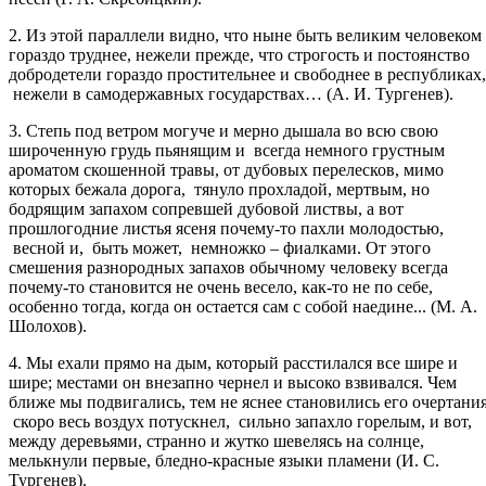
2. Из этой параллели видно, что ныне быть великим человеком
гораздо труднее, нежели прежде, что строгость и постоянство
добродетели гораздо простительнее и свободнее в республиках,
нежели в самодержавных государствах… (А. И. Тургенев).
3. Степь под ветром могуче и мерно дышала во всю свою
широченную грудь пьянящим и всегда немного грустным
ароматом скошенной травы, от дубовых перелесков, мимо
которых бежала дорога, тянуло прохладой, мертвым, но
бодрящим запахом сопревшей дубовой листвы, а вот
прошлогодние листья ясеня почему-то пахли молодостью,
весной и, быть может, немножко – фиалками. От этого
смешения разнородных запахов обычному человеку всегда
почему-то становится не очень весело, как-то не по себе,
особенно тогда, когда он остается сам с собой наедине... (М. А.
Шолохов).
4. Мы ехали прямо на дым, который расстилался все шире и
шире; местами он внезапно чернел и высоко взвивался. Чем
ближе мы подвигались, тем не яснее становились его очертания
скоро весь воздух потускнел, сильно запахло горелым, и вот,
между деревьями, странно и жутко шевелясь на солнце,
мелькнули первые, бледно-красные языки пламени (И. С.
Тургенев).