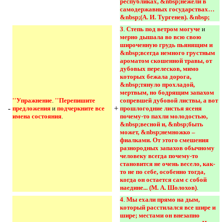
республиках, &nbsp;нежели в 
самодержавных государствах…
&nbsp;(А. И. Тургенев). &nbsp; 
3
.
Степь под ветром могуче 
и
мерно дышала во всю свою 
широченную грудь пьянящим и 
&nbsp;всегда немного грустным 
ароматом скошенной травы, от 
дубовых перелесков, мимо 
которых бежала дорога, 
&nbsp;тянуло прохладой, 
мертвым, но бодрящим запахом 
''Упражнение
.
''Перепишите 
сопревшей дубовой листвы, а вот 
-
+
предложения 
и
подчеркните все 
прошлогодние листья ясеня 
имена состояния
.
почему-то пахли молодостью, 
&nbsp;весной и, &nbsp;быть 
может, &nbsp;немножко – 
фиалками. От этого смешения 
разнородных запахов обычному 
человеку всегда почему-то 
становится не очень весело, как-
то не по себе, особенно тогда, 
когда он остается сам с собой 
наедине... (М. А. Шолохов)
.
4
.
Мы ехали прямо на дым, 
который расстилался все шире и 
шире; местами он внезапно 