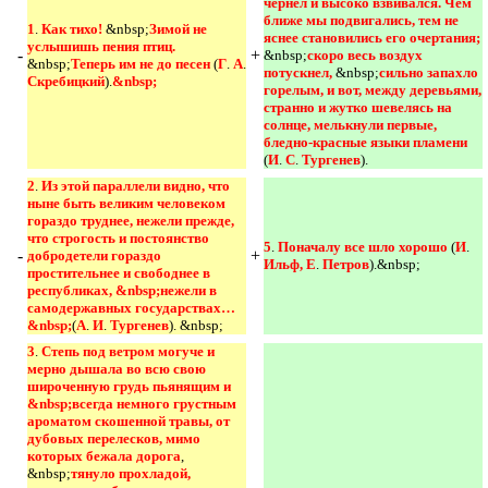
чернел и высоко взвивался. Чем 
ближе мы подвигались, тем не 
1
.
Как тихо! 
&nbsp;
Зимой не 
яснее становились его очертания; 
услышишь пения птиц. 
-
+
&nbsp;
скоро весь воздух 
&nbsp;
Теперь им не до песен 
(
Г
.
А
.
потускнел, 
&nbsp;
сильно запахло 
Скребицкий
).
&nbsp;
горелым, и вот, между деревьями, 
странно и жутко шевелясь на 
солнце, мелькнули первые, 
бледно-красные языки пламени 
(
И
.
С
.
Тургенев
).
2
.
Из этой параллели видно, что 
ныне быть великим человеком 
гораздо труднее, нежели прежде, 
что строгость и постоянство 
5
.
Поначалу все шло хорошо 
(
И
.
-
+
добродетели гораздо 
Ильф, Е
.
Петров
).&nbsp;
простительнее и свободнее в 
республиках, &nbsp;нежели в 
самодержавных государствах…
&nbsp;
(
А
.
И
.
Тургенев
). &nbsp;
3
.
Степь под ветром могуче и 
мерно дышала во всю свою 
широченную грудь пьянящим и 
&nbsp;всегда немного грустным 
ароматом скошенной травы, от 
дубовых перелесков, мимо 
которых бежала дорога
,
&nbsp;
тянуло прохладой, 