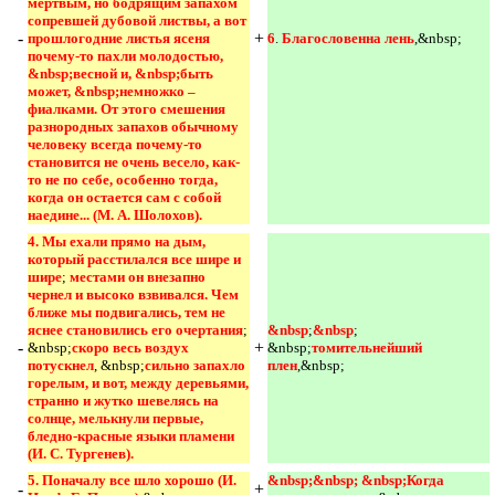
мертвым, но бодрящим запахом 
сопревшей дубовой листвы, а вот 
-
+
прошлогодние листья ясеня 
6
.
Благословенна лень
,&nbsp;
почему-то пахли молодостью, 
&nbsp;весной и, &nbsp;быть 
может, &nbsp;немножко – 
фиалками. От этого смешения 
разнородных запахов обычному 
человеку всегда почему-то 
становится не очень весело, как-
то не по себе, особенно тогда, 
когда он остается сам с собой 
наедине... (М. А. Шолохов).
4. Мы ехали прямо на дым, 
который расстилался все шире и 
шире
;
местами он внезапно 
чернел и высоко взвивался. Чем 
ближе мы подвигались, тем не 
яснее становились его очертания
;
&nbsp
;
&nbsp
;
-
+
&nbsp;
скоро весь воздух 
&nbsp;
томительнейший 
потускнел
, &nbsp;
сильно запахло 
плен
,&nbsp;
горелым, и вот, между деревьями, 
странно и жутко шевелясь на 
солнце, мелькнули первые, 
бледно-красные языки пламени 
(И. С. Тургенев).
5. Поначалу все шло хорошо (И. 
&nbsp;&nbsp; &nbsp;Когда 
-
+