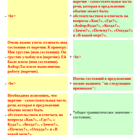
наречие - самостоятельная часть 
речи, которая в предложении 
обычно может быть 
-
+
<br>
обстоятельством и отвечать на 
вопросы «Как?», «Где?», 
«&nbsp;Куда?», «Когда?», 
«Зачем?», «Почему?», «Откуда?» 
и «В какой мере?». 
Очень важно уметь отличать имя 
состояния от наречия. К примеру: 
Мне грустно (имя состояния). Он 
-
+
грустно улыбнулся (наречие). Ей 
<br> 
было плохо (имя состояния). 
&nbsp;Ты плохо выполняешь 
работу (наречие).
Имена состояний в предложении 
-
+
<br>
можно выявить ''по следующим 
признакам'': 
Необходимо вспомнить, что 
наречие - самостоятельная часть 
речи, которая в предложении 
обычно может быть 
*общее грамматическое значение -
-
+
обстоятельством и отвечать на 
состояние;
вопросы «Как?», «Где?», « 
Куда?», «Когда?», «Зачем?», 
«Почему?», «Откуда?» и «В 
какой мере?».