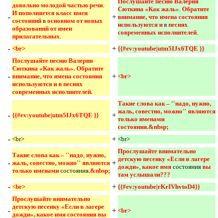
Послушайте песню Валерия 
довольно молодой частью речи
.
Сюткина «Как жаль»
.
Обратите 
И пополняется класс имен 
-
+
внимание, что имена состояния 
состояний 
в
основном от новых 
используются и 
в
песнях 
образований от имен 
современных исполнителей
.
прилагательных
.
-
+
<br>
{{#ev:youtube|utm5IJx6TQE }} 
Послушайте песню Валерия 
Сюткина «Как жаль». Обратите 
-
+
внимание, что имена состояния 
<br> 
используются и в песнях 
современных исполнителей.
Такие слова как – ''надо, нужно, 
жаль, совестно, можно'' являются 
-
+
{{#ev:youtube|utm5IJx6TQE }}
только именами 
состояния.&nbsp; 
-
+
<br>
<br>
Прослушайте внимательно 
Такие слова как – ''надо
,
нужно, 
детскую песенку «Если в лагере 
-
+
жаль, совестно, можно'' являются 
дожди»
,
какое имя 
состояния
вы 
только именами 
состояния
.&nbsp;
там услышали??? 
-
+
<br>
{{#ev:youtube|rKrIVhvtoD4}} 
Прослушайте внимательно 
детскую песенку «Если в лагере 
-
+
<br> 
дожди», какое имя состояния вы 