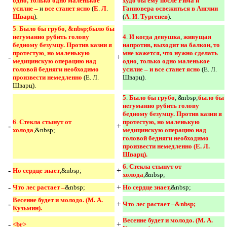
одно, только одно маленькое 
худо бы ему после Рима и 
усилие – 
и
все станет ясно 
(
Е
.
Л
.
Ганновера освежиться в Англии 
Шварц
).
(
А
.
И
.
Тургенев
).
5
.
Было бы грубо
,
&nbsp;было бы 
негуманно рубить голову 
4
.
И когда девушка
,
живущая 
бедному безумцу. Против казни я 
напротив, выходит на балкон, то 
протестую
,
но маленькую 
мне кажется, что нужно сделать 
-
+
медицинскую операцию над 
одно
,
только одно маленькое 
головой бедняги необходимо 
усилие – и все станет ясно 
(Е. Л.
произвести немедленно 
(Е. Л.
Шварц).
Шварц).
5
.
Было бы грубо
, &nbsp;
было бы 
негуманно рубить голову 
бедному безумцу. Против казни я 
6
.
Стекла стынут от 
протестую, но маленькую 
-
+
холода
,&nbsp;
медицинскую операцию над 
головой бедняги необходимо 
произвести немедленно (Е. Л. 
Шварц). 
6. Стекла стынут от 
-
+
Но сердце знает
,&nbsp;
холода
,&nbsp;
-
+
Что лес растает –
&nbsp;
Но сердце знает,
&nbsp;
Весенне будет и молодо. (М. А. 
-
+
Что лес растает –&nbsp; 
Кузьмин).
Весенне будет и молодо. (М. А. 
-
+
<br>