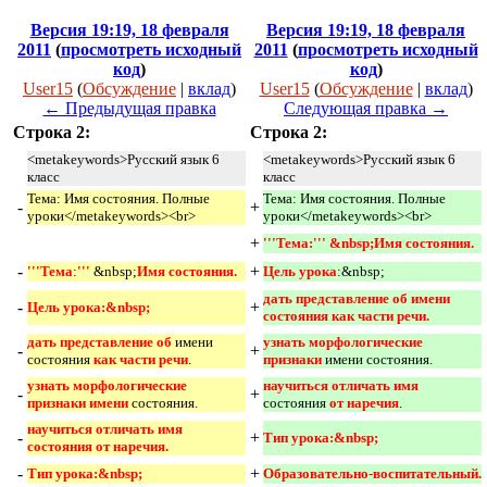
Версия 19:19, 18 февраля
Версия 19:19, 18 февраля
2011
(
просмотреть исходный
2011
(
просмотреть исходный
код
)
код
)
User15
(
Обсуждение
|
вклад
)
User15
(
Обсуждение
|
вклад
)
← Предыдущая правка
Следующая правка →
Строка 2:
Строка 2:
<metakeywords>Русский язык 6
<metakeywords>Русский язык 6
класс
класс
Тема: Имя состояния. Полные
Тема: Имя состояния. Полные
-
+
уроки</metakeywords><br>
уроки</metakeywords><br>
+
'''Тема:''' &nbsp;Имя состояния. 
-
+
'''Тема
:
''' 
&nbsp;
Имя состояния.
Цель урока
:&nbsp;
дать представление об имени 
-
+
Цель урока:&nbsp;
состояния как части речи. 
дать представление об 
имени
узнать морфологические 
-
+
состояния
как части речи
.
признаки 
имени состояния.
узнать морфологические 
научиться отличать имя 
-
+
признаки имени 
состояния.
состояния
от наречия
.
научиться отличать имя 
-
+
Тип урока:&nbsp; 
состояния от наречия.
-
+
Тип урока:&nbsp;
Образовательно-воспитательный. 