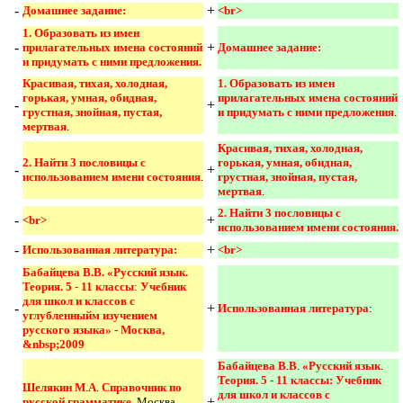
-
+
Домашнее задание:
<br> 
1. Образовать из имен 
-
+
прилагательных имена состояний 
Домашнее задание: 
и придумать с ними предложения.
Красивая, тихая, холодная, 
1. Образовать из имен 
горькая, умная, обидная, 
прилагательных имена состояний 
-
+
грустная, знойная, пустая, 
и придумать с ними предложения
.
мертвая
.
Красивая, тихая, холодная, 
2. Найти 3 пословицы с 
горькая, умная, обидная, 
-
+
использованием имени состояния
.
грустная, знойная, пустая, 
мертвая
.
2. Найти 3 пословицы с 
-
+
<br>
использованием имени состояния. 
-
+
Использованная литература:
<br> 
Бабайцева В.В. «Русский язык. 
Теория. 5 - 11 классы
:
Учебник 
для школ и классов с 
-
+
Использованная литература
:
углубленныйм изучением 
русского языка» - Москва, 
&nbsp;2009
Бабайцева В
.
В
.
«Русский язык
.
Теория. 5 - 11 классы: Учебник 
Шелякин М
.
А
.
Справочник по 
для школ и классов с 
-
+
русской грамматике
. Москва,