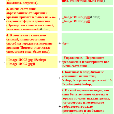
тихо
,
станет тихо
,
было тихо
).
дождливо
,
ветренно
).
3. Имена состояния, 
образованные от наречий и 
кратких прилагательных на «-о» 
[[Image
:
ИСС5
.
jpg]]
&nbsp;
-
+
сохраняют формы сравнения 
[[Image:ИСС7.jpg]] 
(Пример
:
тоскливо – тоскливей, 
печально - печальней)
.&nbsp;
4. В сочетании с глаголом-
связкой, имена состояния 
-
+
способны передавать значение 
<br> 
времени (Пример: тихо, стало 
тихо, станет тихо, было тихо).
''Упражнение
.
''Перепишите 
[[Image:ИСС5
.
jpg ]]&nbsp;
-
+
предложения и подчеркните все 
[[Image:ИСС7
.
jpg]]
имена состояния
.
1. Как тихо! &nbsp;Зимой не 
услышишь пения птиц. 
+
&nbsp;Теперь им не до песен (Г. А. 
Скребицкий).&nbsp; 
2. Из этой параллели видно, что 
ныне быть великим человеком 
гораздо труднее, нежели прежде, 
что строгость и постоянство 
+
добродетели гораздо 
простительнее и свободнее в 