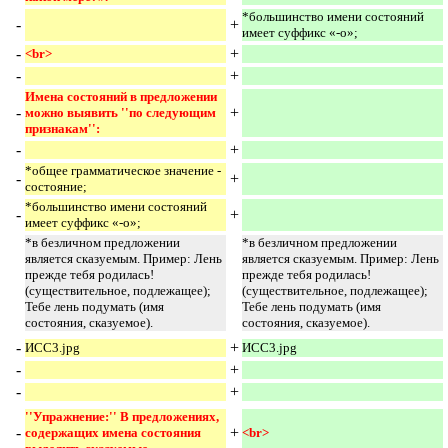
*большинство имени состояний
-
+
имеет суффикс «-о»;
-
+
<br>
-
+
Имена состояний в предложении 
-
+
можно выявить ''по следующим 
признакам'':
-
+
*общее грамматическое значение -
-
+
состояние;
*большинство имени состояний
-
+
имеет суффикс «-о»;
*в безличном предложении
*в безличном предложении
является сказуемым. Пример: Лень
является сказуемым. Пример: Лень
прежде тебя родилась!
прежде тебя родилась!
(существительное, подлежащее);
(существительное, подлежащее);
Тебе лень подумать (имя
Тебе лень подумать (имя
состояния, сказуемое).
состояния, сказуемое).
-
+
ИСС3.jpg
ИСС3.jpg
-
+
-
+
''Упражнение:'' В предложениях, 
-
+
содержащих имена состояния 
<br> 