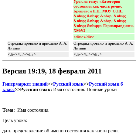
Урок на тему: «Категория 
состояния как часть речи», 
Брешевой Н.П., МОУ СОШ 
+
&nbsp; &nbsp; &nbsp; &nbsp; 
&nbsp; &nbsp; &nbsp; &nbsp; 
&nbsp; &nbsp;п. Горноправдинск, 
ХМАО 
+
<div></div> 
Отредактировано и прислано А. А.
Отредактировано и прислано А. А.
Литвин
Литвин
<div><br></div>
<div><br></div>
Версия 19:19, 18 февраля 2011
Гипермаркет знаний
>>
Русский язык
>>
Русский язык 6
класс
>>Русский язык:
Имя состояния. Полные уроки
Тема:
Имя состояния.
Цель урока:
дать представление об имени состояния как части речи.