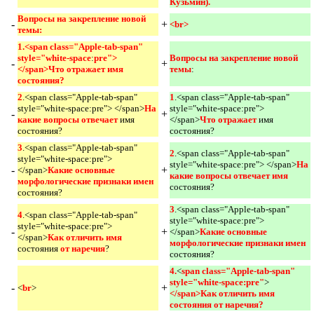
Кузьмин). 
Вопросы на закрепление новой 
-
+
<br> 
темы:
1.<span class="Apple-tab-span" 
style="white-space
:
pre">	
Вопросы на закрепление новой 
-
+
</span>Что отражает имя 
темы
:
состояния?
2
.<span class="Apple-tab-span"
1
.<span class="Apple-tab-span"
style="white-space:pre"> </span>
На 
style="white-space:pre">
-
+
какие вопросы отвечает 
имя
</span>
Что отражает 
имя
состояния?
состояния?
3
.<span class="Apple-tab-span"
2
.<span class="Apple-tab-span"
style="white-space:pre">
style="white-space:pre"> </span>
На 
-
+
</span>
Какие основные 
какие вопросы отвечает имя 
морфологические признаки имен 
состояния?
состояния?
3
.<span class="Apple-tab-span"
4
.<span class="Apple-tab-span"
style="white-space:pre">
style="white-space:pre">
-
+
</span>
Какие основные 
</span>
Как отличить имя 
морфологические признаки имен 
состояния
от наречия
?
состояния?
4.
<
span class="Apple-tab-span" 
style="white-space:pre"
>
-
+
<
br
>
</span>Как отличить имя 
состояния от наречия? 