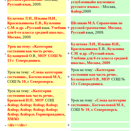
углубленныйм изучением 
Русский язык, 
2009
.
русского языка» - 
Москва,
&nbsp;
2009
Булатова Л
.
Н
.
, Ильина Н.И
.,
Красильникова Е.В., Кузьмина 
Шелякин М
.
А
.
Справочник по 
-
+
С.М. и др. «Русский 
язык
. Учебник 
русской грамматике
.
Москва
,
для 6-го класса средней школы», 
Русский 
язык, 2009
. 
Москва
, 2009
Булатова Л.Н.
,
Ильина Н.И., 
Урок на тему: «Категория 
Красильникова Е
.В.,
Кузьмина 
состояния как часть речи»
,
-
+
С
.
М
.
и др. «Русский язык. 
Буланцевой О
.В.,
МОУ СОШ № 
Учебник для 6-го класса средней 
13 г
.
Северодвинск
.
школы», Москва, 2009 
Урок на тему:
«Категория 
Урок на тему:
«Слова категории 
состояния как часть речи»
,
-
+
состояния»
,
Богомоловой М
.
А
.,
Буланцевой О
.
В
.,
МОУ 
СОШ №
СОШ №
10, 
г.
Североморск
.
13 
г.
Северодвинск
.
Урок на тему:
«Категория 
состояния как часть речи»
,
Брешевой Н
.
П
.,
МОУ 
СОШ
Урок на тему:
«Слова категории 
-
+
&nbsp; &nbsp; &nbsp; &nbsp; 
состояния»
,
Богомоловой М
.
А
.,
&nbsp; &nbsp; &nbsp; &nbsp; 
СОШ
№ 10
,
г. Североморск. 
&nbsp; &nbsp;п. Горноправдинск
,
ХМАО
-
+
<div></div>