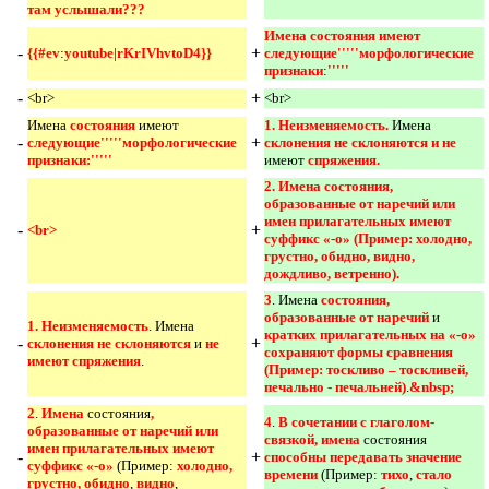
там услышали???
Имена состояния имеют 
-
+
{{#ev
:
youtube|rKrIVhvtoD4}}
следующие'''''морфологические 
признаки
:
''''' 
-
+
<br>
<br>
Имена
состояния 
имеют
1. Неизменяемость. 
Имена
-
+
следующие'''''морфологические 
склонения не склоняются и не 
признаки:'''''
имеют
спряжения. 
2. Имена состояния, 
образованные от наречий или 
имен прилагательных имеют 
-
+
<br>
суффикс «-о» (Пример: холодно, 
грустно, обидно, видно, 
дождливо, ветренно). 
3
. Имена
состояния, 
образованные от наречий 
и
1. Неизменяемость
. Имена
кратких прилагательных на «-о» 
-
+
склонения не склоняются 
и
не 
сохраняют формы сравнения 
имеют спряжения
.
(Пример: тоскливо – тоскливей, 
печально - печальней)
.
&nbsp; 
2
.
Имена 
состояния
, 
4
.
В сочетании с глаголом-
образованные от наречий или 
связкой, имена 
состояния
имен прилагательных имеют 
-
+
способны передавать значение 
суффикс «-о» 
(Пример:
холодно, 
времени 
(Пример:
тихо
,
стало 
грустно, обидно
,
видно
,