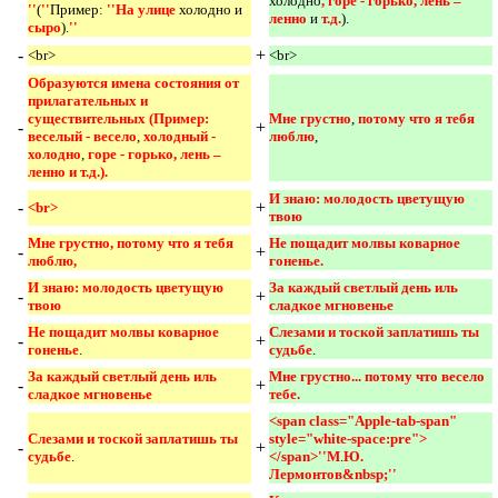
холодно
, горе - горько, лень – 
''
(
''
Пример:
''На улице 
холодно и
ленно 
и
т.д.
).
сыро
).
''
-
+
<br>
<br>
Образуются имена состояния от 
прилагательных и 
существительных (Пример: 
Мне грустно
,
потому что я тебя 
-
+
веселый - весело
,
холодный - 
люблю
,
холодно
,
горе - горько, лень – 
ленно и т.д.).
И знаю: молодость цветущую 
-
+
<br>
твою 
Мне грустно, потому что я тебя 
Не пощадит молвы коварное 
-
+
люблю,
гоненье. 
И знаю: молодость цветущую 
За каждый светлый день иль 
-
+
твою
сладкое мгновенье 
Не пощадит молвы коварное 
Слезами и тоской заплатишь ты 
-
+
гоненье
.
судьбе
.
За каждый светлый день иль 
Мне грустно... потому что весело 
-
+
сладкое мгновенье
тебе. 
<span class="Apple-tab-span" 
Слезами и тоской заплатишь ты 
style="white-space:pre">				
-
+
судьбе
.
</span>''М
.
Ю. 
Лермонтов&nbsp;'' 