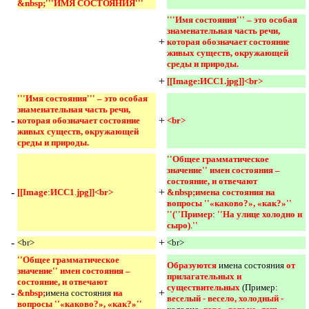
&nbsp;'''ИМЯ СОСТОЯНИЯ'''
'''Имя состояния''' – это особая 
знаменательная часть речи, 
+
которая обозначает состояние 
живых существ, окружающей 
среды и природы. 
+
[[Image:ИСС1.jpg]]<br> 
'''Имя состояния''' – это особая 
знаменательная часть речи, 
-
+
которая обозначает состояние 
<br> 
живых существ, окружающей 
среды и природы.
''Общее грамматическое 
значение'' имен состояния – 
состояние, и отвечают 
-
+
[[Image
:
ИСС1
.
jpg]]<br>
&nbsp;имена состояния на 
вопросы ''«каково?», «как?»'' 
''(''Пример
:
''На улице холодно и 
сыро)
.
'' 
-
+
<br>
<br>
''Общее грамматическое 
Образуются 
имена состояния
от 
значение'' имен состояния – 
прилагательных и 
состояние, и отвечают 
существительных 
(Пример:
-
+
&nbsp;
имена состояния
на 
веселый - весело, холодный - 
вопросы ''«каково?», «как?»'' 