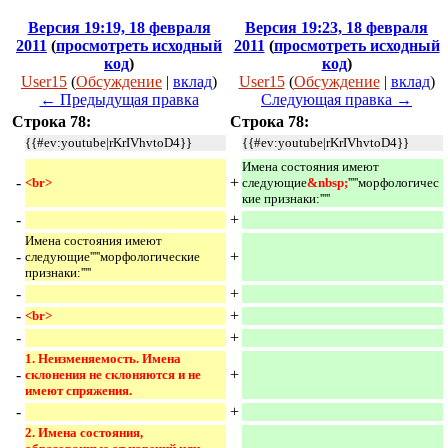
Версия 19:19, 18 февраля
Версия 19:23, 18 февраля
2011
(
просмотреть исходный
2011
(
просмотреть исходный
код
)
код
)
User15
(
Обсуждение
|
вклад
)
User15
(
Обсуждение
|
вклад
)
← Предыдущая правка
Следующая правка →
Строка 78:
Строка 78:
{{#ev:youtube|rKrIVhvtoD4}}
{{#ev:youtube|rKrIVhvtoD4}}
Имена состояния имеют
-
+
<br> 
следующие
&nbsp;
'''''морфологичес
кие признаки:'''''
-
+
Имена состояния имеют
-
+
следующие'''''морфологические
признаки:'''''
-
+
-
+
<br> 
-
+
1. Неизменяемость. Имена 
-
+
склонения не склоняются и не 
имеют спряжения. 
-
+
2. Имена состояния, 