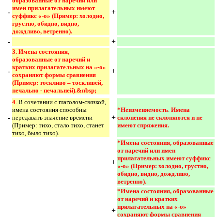
образованные от наречий или 
имен прилагательных имеют 
-
+
суффикс «-о» (Пример: холодно, 
грустно, обидно, видно, 
дождливо, ветренно). 
-
+
3. Имена состояния, 
образованные от наречий и 
кратких прилагательных на «-о» 
-
+
сохраняют формы сравнения 
(Пример: тоскливо – тоскливей, 
печально - печальней).&nbsp; 
4
. В сочетании с глаголом-связкой,
имена состояния способны
*Неизменяемость
.
Имена 
-
+
передавать значение времени
склонения не склоняются и не 
(Пример: тихо, стало тихо, станет
имеют спряжения. 
тихо, было тихо).
*Имена состояния, образованные 
от наречий или имен 
прилагательных имеют суффикс 
+
«-о» (Пример: холодно, грустно, 
обидно, видно, дождливо, 
ветренно). 
*Имена состояния, образованные 
от наречий и кратких 
прилагательных на «-о» 
+
сохраняют формы сравнения 