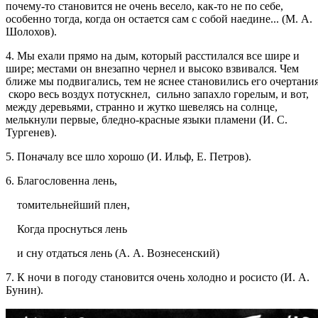
почему-то становится не очень весело, как-то не по себе,
особенно тогда, когда он остается сам с собой наедине... (М. А.
Шолохов).
4. Мы ехали прямо на дым, который расстилался все шире и
шире; местами он внезапно чернел и высоко взвивался. Чем
ближе мы подвигались, тем не яснее становились его очертания
скоро весь воздух потускнел, сильно запахло горелым, и вот,
между деревьями, странно и жутко шевелясь на солнце,
мелькнули первые, бледно-красные языки пламени (И. С.
Тургенев).
5. Поначалу все шло хорошо (И. Ильф, Е. Петров).
6. Благословенна лень,
томительнейший плен,
Когда проснуться лень
и сну отдаться лень (А. А. Вознесенский)
7. К ночи в погоду становится очень холодно и росисто (И. А.
Бунин).