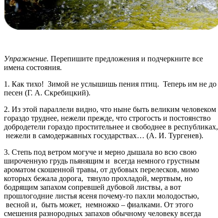
Упражнение.
Перепишите предложения и подчеркните все
имена состояния.
1. Как тихо! Зимой не услышишь пения птиц. Теперь им не до
песен (Г. А. Скребицкий).
2. Из этой параллели видно, что ныне быть великим человеком
гораздо труднее, нежели прежде, что строгость и постоянство
добродетели гораздо простительнее и свободнее в республиках,
нежели в самодержавных государствах… (А. И. Тургенев).
3. Степь под ветром могуче и мерно дышала во всю свою
широченную грудь пьянящим и всегда немного грустным
ароматом скошенной травы, от дубовых перелесков, мимо
которых бежала дорога, тянуло прохладой, мертвым, но
бодрящим запахом сопревшей дубовой листвы, а вот
прошлогодние листья ясеня почему-то пахли молодостью,
весной и, быть может, немножко – фиалками. От этого
смешения разнородных запахов обычному человеку всегда