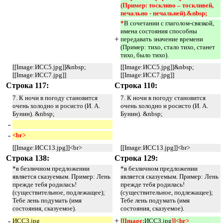
(Пример: тоскливо – тоскливей, 
печально - печальней).&nbsp; 
*
В сочетании с глаголом-связкой,
имена состояния способны
+
передавать значение времени
(Пример: тихо, стало тихо, станет
тихо, было тихо).
[[Image:ИСС5.jpg]]&nbsp;
[[Image:ИСС5.jpg]]&nbsp;
[[Image:ИСС7.jpg]]
[[Image:ИСС7.jpg]]
Строка 117:
Строка 110:
7. К ночи в погоду становится
7. К ночи в погоду становится
очень холодно и росисто (И. А.
очень холодно и росисто (И. А.
Бунин). &nbsp;
Бунин). &nbsp;
-
-
<br> 
[[Image:ИСС13.jpg]]<br>
[[Image:ИСС13.jpg]]<br>
Строка 138:
Строка 129:
*в безличном предложении
*в безличном предложении
является сказуемым. Пример: Лень
является сказуемым. Пример: Лень
прежде тебя родилась!
прежде тебя родилась!
(существительное, подлежащее);
(существительное, подлежащее);
Тебе лень подумать (имя
Тебе лень подумать (имя
состояния, сказуемое).
состояния, сказуемое).
-
+
ИСС3.jpg
[[Image:
ИСС3.jpg
]]<br>