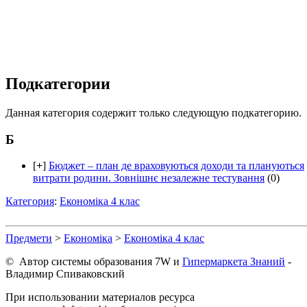
Подкатегории
Данная категория содержит только следующую подкатегорию.
Б
[
+
]
Бюджет – план де враховуються доходи та плануються
витрати родини. Зовнішнє незалежне тестування
(0)
Категория
:
Економіка 4 клас
Предмети
>
Економіка
>
Економіка 4 клас
© Автор системы образования 7W и
Гипермаркета Знаний
-
Владимир Спиваковский
При использовании материалов ресурса