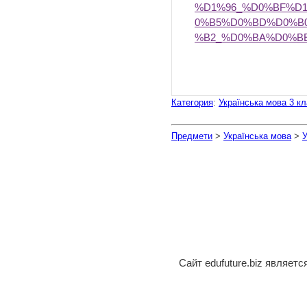
%D1%96_%D0%BF%D
0%B5%D0%BD%D0%B
%B2_%D0%BA%D0%B
Категория
:
Українська мова 3 к
Предмети
>
Українська мова
>
У
Сайт edufuture.biz являет