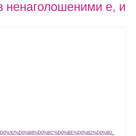
 з ненаголошеними е, и
:%D0%92%D0%B8%D0%BC%D0%BE%D0%B2%D0%B0_