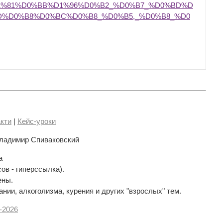
1%81%D0%BB%D1%96%D0%B2_%D0%B7_%D0%BD%D
%D0%B8%D0%BC%D0%B8_%D0%B5,_%D0%B8_%D0
кти
|
Кейс-уроки
ладимир Спиваковский
а
сов - гиперссылка).
ены.
нии, алкоголизма, курения и других "взрослых" тем.
-
2026