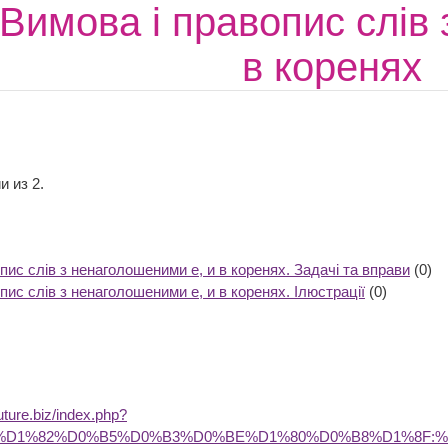
Вимова і правопис слів
в коренях
и из 2.
пис слів з ненаголошеними е, и в коренях. Задачі та вправи
(0)
пис слів з ненаголошеними е, и в коренях. Ілюстрації
(0)
future.biz/index.php?
B0%D1%82%D0%B5%D0%B3%D0%BE%D1%80%D0%B8%D1%8F