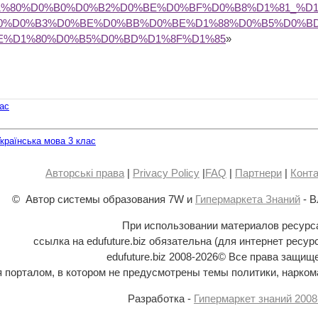
1%80%D0%B0%D0%B2%D0%BE%D0%BF%D0%B8%D1%81_%D
0%D0%B3%D0%BE%D0%BB%D0%BE%D1%88%D0%B5%D0%BD
E%D1%80%D0%B5%D0%BD%D1%8F%D1%85
»
лас
країнська мова 3 клас
Авторські права
|
Privacy Policy
|
FAQ
|
Партнери
|
Конта
© Автор системы образования 7W и
Гипермаркета Знаний
- В
При использовании материалов ресурс
ссылка на edufuture.biz обязательна (для интернет ресур
edufuture.biz 2008-
2026© Все права защищ
ся порталом, в котором не предусмотрены темы политики, наркома
Разработка -
Гипермаркет знаний 2008