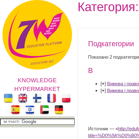
Категория:
Подкатегории
Показано 2 подкатегори
В
KNOWLEDGE
[
+
]
Вимова і право
HYPERMARKET
[
+
]
Вимова і право
Источник — «
http://edu
title=%D0%9A%D0%