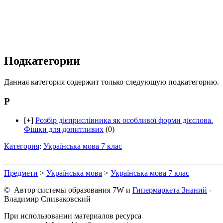
Подкатегории
Данная категория содержит только следующую подкатегорию.
Р
[
+
]
Розбір дієприслівника як особливої форми дієслова.
Фішки для допитливих
(0)
Категория
:
Українська мова 7 клас
Предмети
>
Українська мова
>
Українська мова 7 клас
© Автор системы образования 7W и
Гипермаркета Знаний
-
Владимир Спиваковский
При использовании материалов ресурса