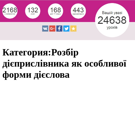
Категория:Розбір
дієприслівника як особливої
форми дієслова