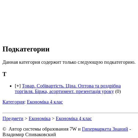
Подкатегории
Данная категория содержит только следующую подкатегорию.
Т
[
+
]
Товар. Собівартість. Ціна. Оптова та роздрібна
торгівля. Біржа, асортимент. презентація уроку
(0)
Категория
:
Економіка 4 клас
Предмети
>
Економіка
>
Економіка 4 клас
© Автор системы образования 7W и
Гипермаркета Знаний
-
Владимир Спиваковский