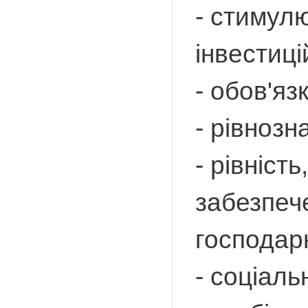
- стимулю
інвестиці
- обов'яз
- рівнозн
- рівніст
забезпече
господар
- соціаль