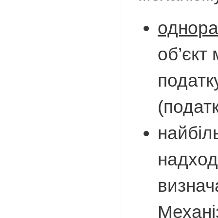
однора
об’єкт
податк
(податк
найбіл
надход
визнач
Механі