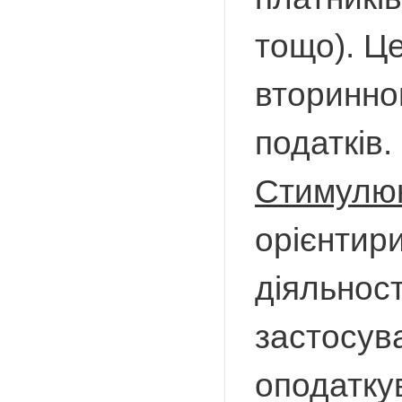
тощо). Це
вторинно
податків.
Стимулюю
орієнтир
діяльност
застосува
оподатку