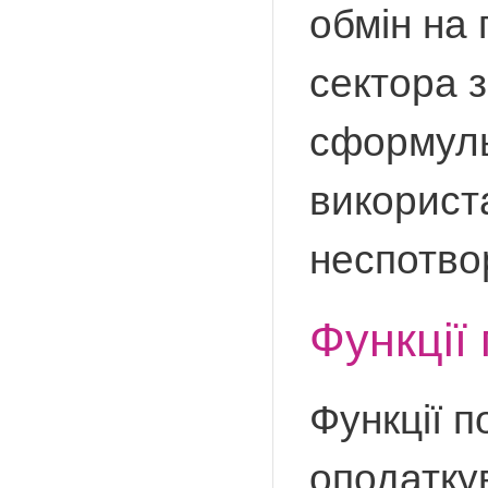
обмін на 
сектора 
сформуль
використа
неспотвор
Функції 
Функції п
оподатку