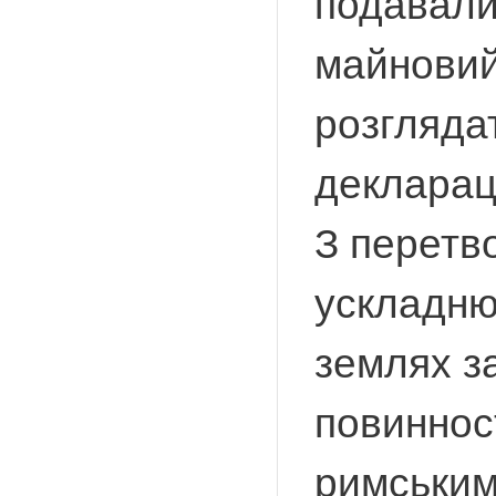
подавали
майновий
розгляда
деклараці
З перетв
ускладню
землях з
повиннос
римським