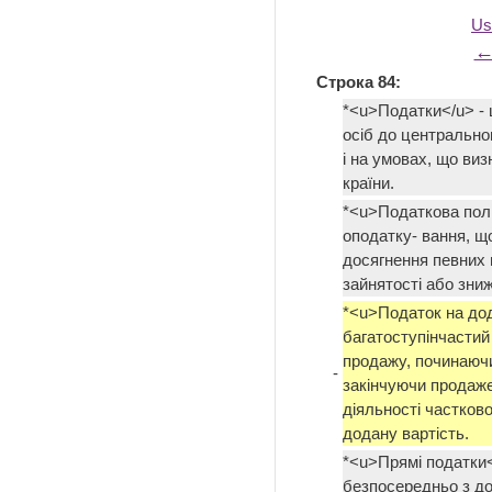
Us
←
Строка 84:
*<u>Податки</u> - 
осіб до центральног
і на умовах, що ви
країни.
*<u>Податкова полі
оподатку- вання, 
досягнення певних 
зайнятості або зни
*<u>Податок на до
багатоступінчастий
продажу, починаючи
-
закінчуючи продаже
діяльності частково
додану вартість.
*<u>Прямі податки
безпосередньо з до