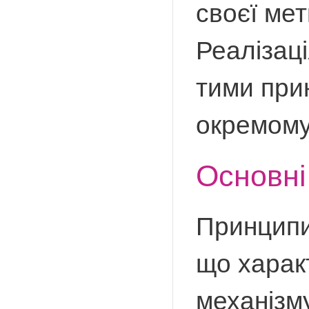
своєї мет
Реалізац
тими при
окремому 
Основні
Принципи 
що харак
механізм