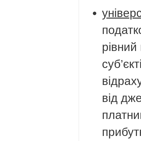
універ
податк
рівний
суб’єк
відрах
від дж
платни
прибутк