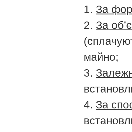
1.
За фор
2.
За об’
(сплачуют
майно;
3.
Залежн
встановл
4.
За спо
встановлю