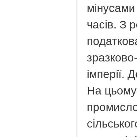
мінусами
часів. З 
податкова
зразково
імперії.
На цьому
промислов
сільсько