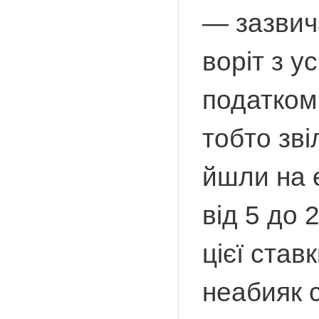
— зазвич
воріт з у
податком 
тобто зв
йшли на 
від 5 до 
цієї став
неабияк с