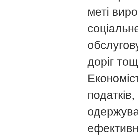
меті виро
соціальн
обслугову
доріг тощ
Економіс
податків
одержува
ефективн