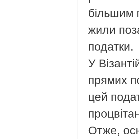
більшим п
жили поза
податки.
У Візанті
прямих по
цей подат
процвіта
Отже, осн