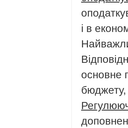
оподаткув
і в еконо
Найважли
Відповідн
основне 
бюджету,
Регулююч
доповнен