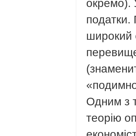
окремо). 
податки.
широкий с
перевище
(знаменит
«подимно
Одним з 
теорію о
економіст