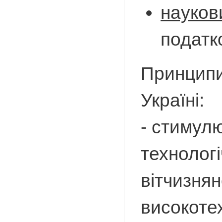
науков
податк
Принципи
Україні:
- стимулю
технолог
вітчизнян
високотех