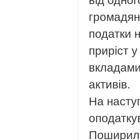
від одног
громадян
податки н
приріст у
вкладами,
активів.
На наступ
оподатку
Поширили