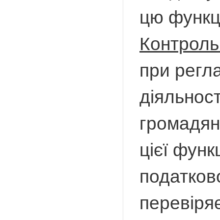
цю функц
Контроль
при регл
діяльност
громадян
цієї функ
податков
перевіряє