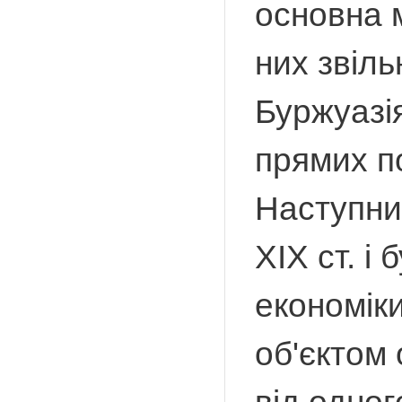
основна 
них звіль
Буржуазія
прямих п
Наступни
XIX ст. і
економік
об'єктом