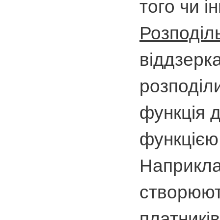
того чи і
Розподіл
віддзерка
розподіли
функція 
функцією,
Наприкла
створюют
платників