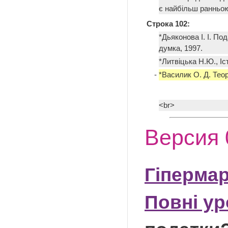
є найбільш ранньо
Строка 102:
*Дьяконова І. І. По
думка, 1997.
*Литвіцька Н.Ю., І
-
*Василик О. Д. Теорі
<br>
Версия 
Гіпермар
Повні у