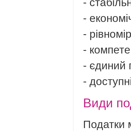
- стабільн
- економі
- рівномі
- компете
- єдиний 
- доступн
Види по
Податки 