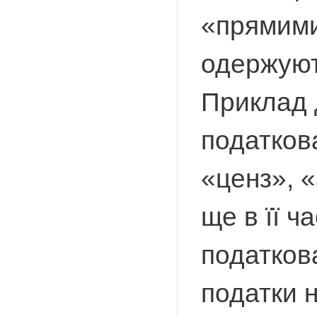
«прямими
одержуют
Приклад д
податкова
«ценз», 
ще в її 
податков
податки 