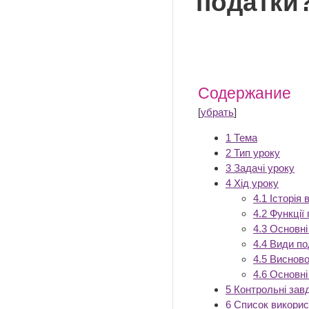
податки?
Содержание
[
убрать
]
1
Тема
2
Тип уроку
3
Задачі уроку
4
Хід уроку
4.1
Історія 
4.2
Функції 
4.3
Основні
4.4
Види по
4.5
Висново
4.6
Основні
5
Контрольні зав
6
Список викори