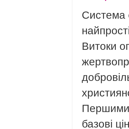
Система 
найпрост
Витоки о
жертвопр
добровіл
християн
Першими 
базові ці