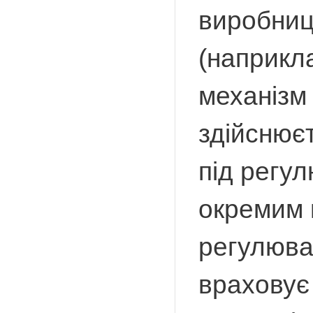
виробниц
(наприкл
механізм 
здійснює
під регу
окремим 
регулюва
враховує 