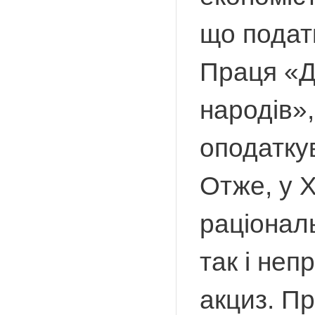
що податк
Праця «Д
народів»
оподаткув
Отже, у X
раціонал
так і неп
акциз. П