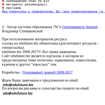
Яка поведінка є правомірною. Що таке правопорушення та 
© Автор системы образования 7W и
Гипермаркета Знаний
-
Владимир Спиваковский
При использовании материалов ресурса
ссылка на edufuture.biz обязательна (для интернет ресурсов -
гиперссылка).
edufuture.biz 2008-2017© Все права защищены.
Сайт edufuture.biz является порталом, в котором не
предусмотрены темы политики, наркомании, алкоголизма,
курения и других "взрослых" тем.
Разработка -
Гипермаркет знаний 2008-2017
Ждем Ваши замечания и предложения на email:
По вопросам рекламы и спонсорства пишите на email: