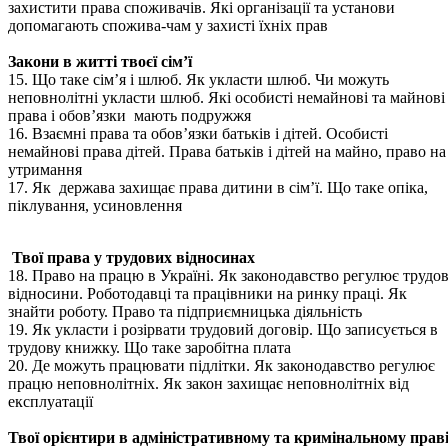
захистити права споживачів. Які організації та установи
допомагають спожива-чам у захисті їхніх прав
Закони в житті твоєї сім’ї
15. Що таке сім’я і шлюб. Як укласти шлюб. Чи можуть
неповнолітні укласти шлюб. Які особисті немайнові та майнові
права і обов’язки мають подружжя
16. Взаємні права та обов’язки батьків і дітей. Особисті
немайнові права дітей. Права батьків і дітей на майно, право на
утримання
17. Як держава захищає права дитини в сім’ї. Що таке опіка,
піклування, усиновлення
Твої права у трудових відносинах
18. Право на працю в Україні. Як законодавство регулює трудов
відносини. Роботодавці та працівники на ринку праці. Як
знайти роботу. Право та підприємницька діяльність
19. Як укласти і розірвати трудовий договір. Що записується в
трудову книжку. Що таке заробітна плата
20. Де можуть працювати підлітки. Як законодавство регулює
працю неповнолітніх. Як закон захищає неповнолітніх від
експлуатації
Твої орієнтири в адміністративному та кримінальному прав