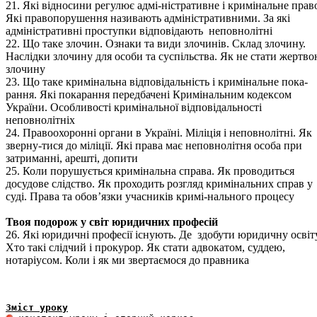
21. Які відносини регулює адмі-ністративне і кримінальне прав
Які правопорушення називають адміністративними. За які
адміністративні проступки відповідають неповнолітні
22. Що таке злочин. Ознаки та види злочинів. Склад злочину.
Наслідки злочину для особи та суспільства. Як не стати жертв
злочину
23. Що таке кримінальна відповідальність і кримінальне пока-
рання. Які покарання передбачені Кримінальним кодексом
України. Особливості кримінальної відповідальності
неповнолітніх
24. Правоохоронні органи в Україні. Міліція і неповнолітні. Як
зверну-тися до міліції. Які права має неповнолітня особа при
затриманні, арешті, допити
25. Коли порушується кримінальна справа. Як проводиться
досудове слідство. Як проходить розгляд кримінальних справ у
суді. Права та обов’язки учасників кримі-нального процесу
Твоя подорож у світ юридичних професій
26. Які юридичні професії існують. Де здобути юридичну освіту
Хто такі слідчий і прокурор. Як стати адвокатом, суддею,
нотаріусом. Коли і як ми звертаємося до правника
Зміст уроку