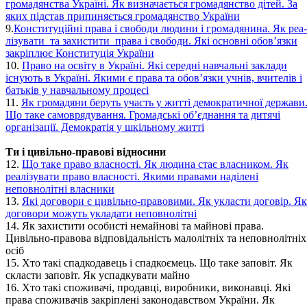
громадянства Україні. Як визначається громадянство дітей. За
яких підстав припиняється громадянство України
9.
Конституційні права і свободи людини і громадянина. Як реа-
лізувати та захистити права і свободи. Які основні обов’язки
закріплює Конституція України
10.
Право на освіту в Україні. Які середні навчальні заклади
існують в Україні. Якими є права та обов’язки учнів, вчителів і
батьків у навчальному процесі
11.
Як громадяни беруть участь у житті демократичної держави
Що таке самоврядування. Громадські об’єднання та дитячі
організації. Демократія у шкільному житті
Ти і цивільно-правові відносини
12.
Що таке право власності. Як людина стає власником. Як
реалізувати право власності. Якими правами наділені
неповнолітні власники
13.
Які договори є цивільно-правовими. Як укласти договір. Як
договори можуть укладати неповнолітні
14. Як захистити особисті немайнові та майнові права.
Цивільно-правова відповідальність малолітніх та неповнолітніх
осіб
15. Хто такі спадкодавець і спадкоємець. Що таке заповіт. Як
скласти заповіт. Як успадкувати майно
16. Хто такі споживачі, продавці, виробники, виконавці. Які
права споживачів закріплені законодавством України. Як