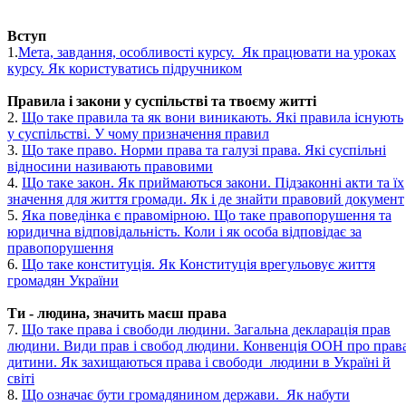
Вступ
1.
Мета, завдання, особливості курсу. Як працювати на уроках
курсу. Як користуватись підручником
Правила і закони у суспільстві та твоєму житті
2.
Що таке правила та як вони виникають. Які правила існують
у суспільстві. У чому призначення правил
3.
Що таке право. Норми права та галузі права. Які суспільні
відносини називають правовими
4.
Що таке закон. Як приймаються закони. Підзаконні акти та їх
значення для життя громади. Як і де знайти правовий документ
5.
Яка поведінка є правомірною. Що таке правопорушення та
юридична відповідальність. Коли і як особа відповідає за
правопорушення
6.
Що таке конституція. Як Конституція врегульовує життя
громадян України
Ти - людина, значить маєш права
7.
Що таке права і свободи людини. Загальна декларація прав
людини. Види прав і свобод людини. Конвенція ООН про прав
дитини. Як захищаються права і свободи людини в Україні й
світі
8.
Що означає бути громадянином держави. Як набути