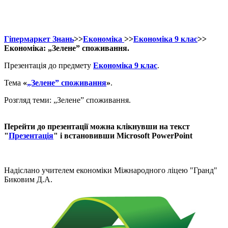
Гіпермаркет Знань
>>
Економіка
>>
Економіка 9 клас
>>
Економіка: „Зелене” споживання.
Презентація до предмету
Економіка 9 клас
.
Тема
«
„Зелене” споживання
»
.
Розгляд теми: „Зелене” споживання.
Перейти до презентації можна клікнувши на текст
"
Презентація
" і встановивши Microsoft PowerPoint
Надіслано учителем економіки Міжнародного ліцею "Гранд"
Биковим Д.А.