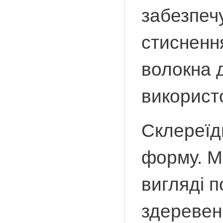
забезпечу
стиснення
волокна 
використ
Склереїд
форму. М
вигляді п
здеревен