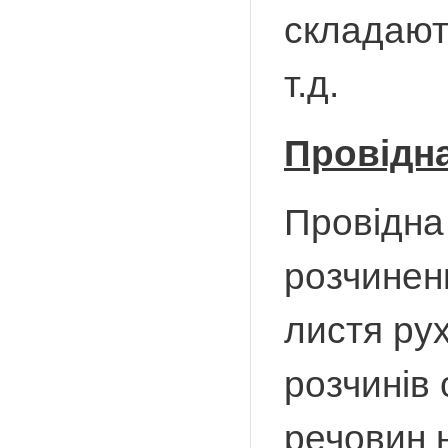
складають
т.д.
Провідн
Провідна
розчинен
листя рух
розчинів 
речовин н