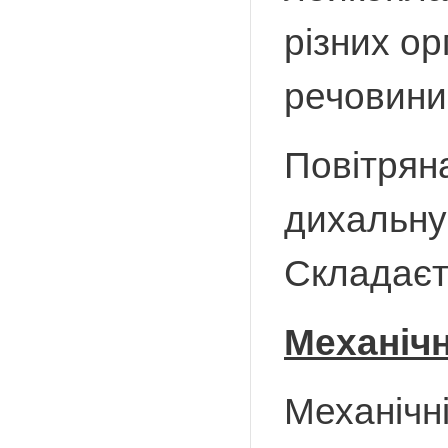
різних о
речовини
Повітрян
дихальну
Складаєть
Механічн
Механічні