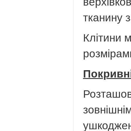
верхівков
тканину з
Клітини 
розмірам
Покривні
Розташова
зовнішнім
ушкоджен