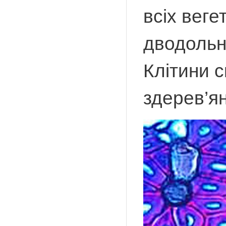
всіх вег
дводольн
Клітини 
здерев’ян