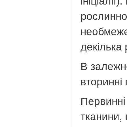
ініціалії)
рослинног
необмежен
декілька 
В залежн
вторинні
Первинні
тканини,