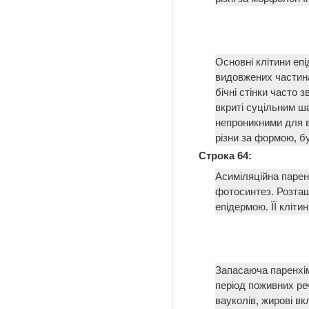
Основні клітини еп
видовжених частина
бічні стінки часто з
вкриті суцільним ш
непроникними для в
різни за формою, 
Строка 64:
Асиміляційна паренх
фотосинтез. Розташ
епідермою. ЇЇ кліт
Запасаюча паренхім
період поживних ре
вауколів, жирові в