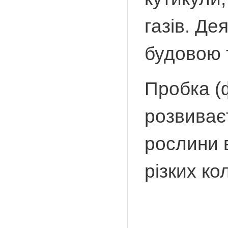
газів. Де
будовою 
Пробка (
розвиває
рослини в
різких к