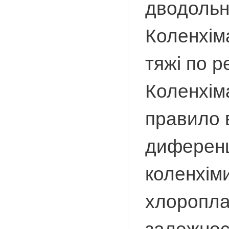
дводольн
Коленхім
тяжі по р
Коленхіма
правило 
диференц
коленхіми
хлороплас