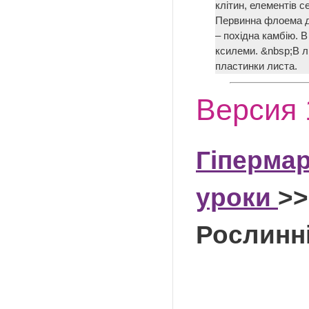
клітин, елементів 
Первинна флоема д
– похідна камбію. 
ксилеми. &nbsp;В л
пластинки листа.
Версия 
Гіпермар
уроки
>>
Рослинні