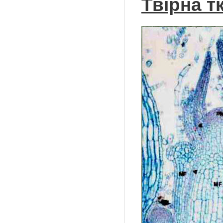
Твірна т