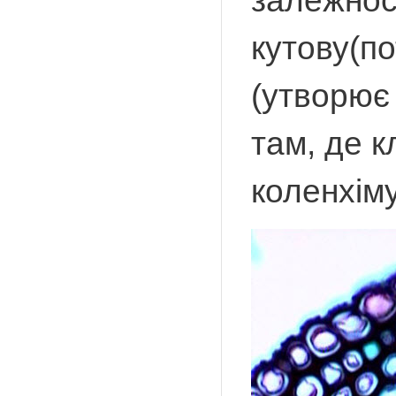
залежнос
кутову(по
(утворює 
там, де к
коленхіму