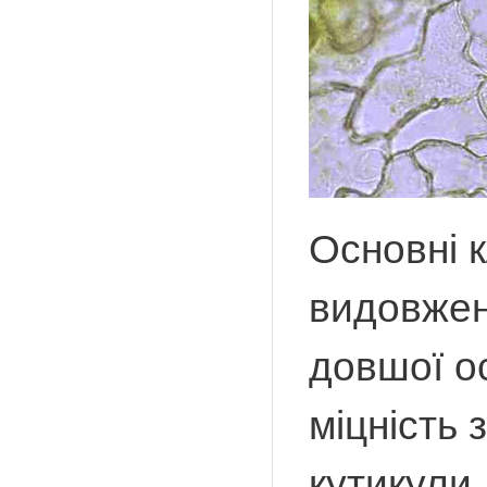
Основні 
видовжен
довшої ос
міцність 
кутикули