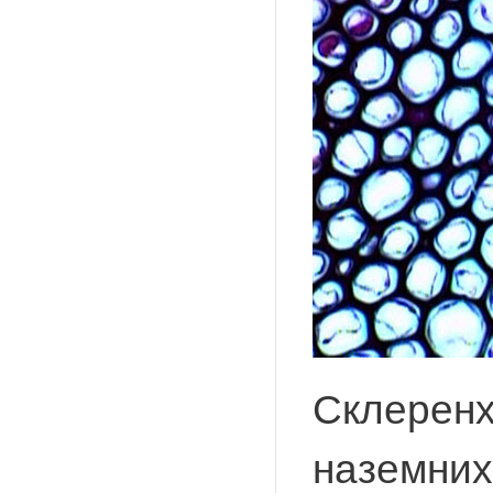
Склеренх
наземних