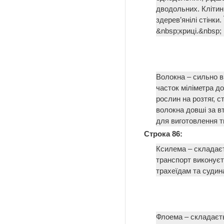
дводольних. Клітин
здерев’янілі стінки.
&nbsp;криці.&nbsp
Волокна – сильно в
часток міліметра до
рослин на розтяг, с
волокна довші за в
для виготовлення т
Строка 86:
Ксилема – складаєт
транспорт виконує
трахеїдам та судин
Флоема – складаєть