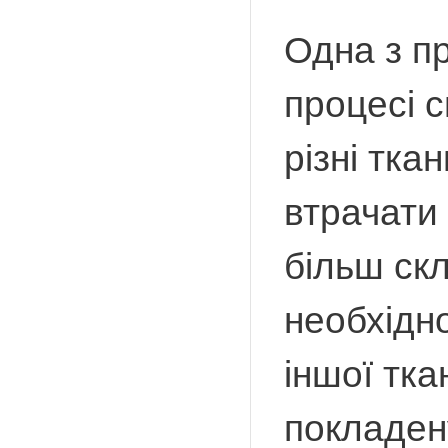
Одна з пр
процесі 
різні тка
втрачати
більш ск
необхідно
іншої тк
покладен