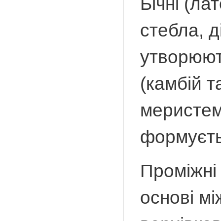
Бічні (ла
стебла, д
утворюют
(камбій т
меристем
формуєть
Проміжні
основі мі