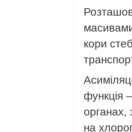
Розташов
масивами
кори стеб
транспор
Асиміляці
функція 
органах, 
на хлоро