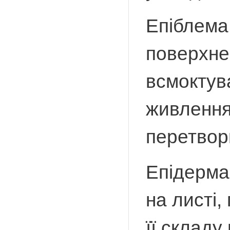
Епіблема
поверхнев
всмоктув
живлення;
перетвор
Епідерма
на листі,
її складу