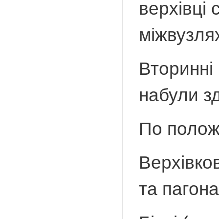
верхівці 
міжвузля
Вторинні
набули зд
По полож
Верхівков
та пагон