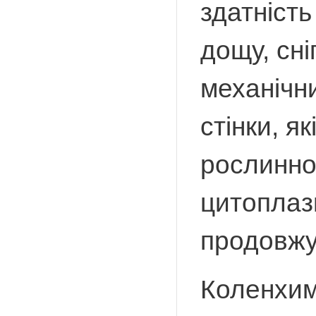
здатність
дощу, сні
механічн
стінки, я
рослинно
цитоплазм
продовжу
Коленхим