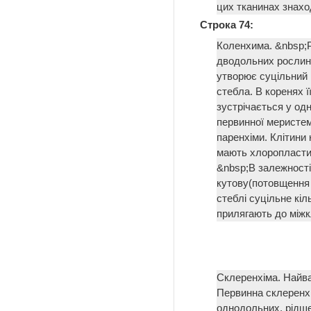
цих тканинах знах
Строка 74:
Коленхима. &nbsp;
дводольних рослин
утворює суцільний 
стебла. В коренях ї
зустрічається у од
первинної меристе
паренхіми. Клітини 
мають хлоропласти.
&nbsp;В залежності
кутову(потовщення 
стеблі суцільне кіл
прилягають до міжк
Склеренхіма. Найв
Первинна склеренхі
однодольних, рідше