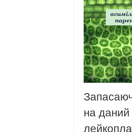
Запасаюч
на даний
лейкоплас