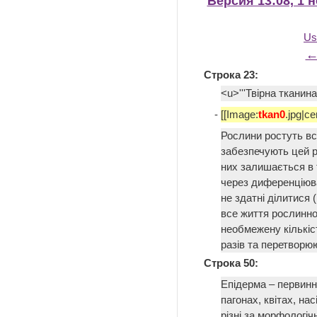
Версия 13:08, 1 
Us
←
Строка 23:
<u>'''Твірна тканин
-
[[Image:
tkan0
.jpg|ce
Рослини ростуть вс
забезпечують цей р
них залишається в тв
через диференціюва
не здатні ділитися (
все життя рослинног
необмежену кількість
разів та перетворю
Строка 50:
Епідерма – первинн
пагонах, квітах, на
різні за морфологі