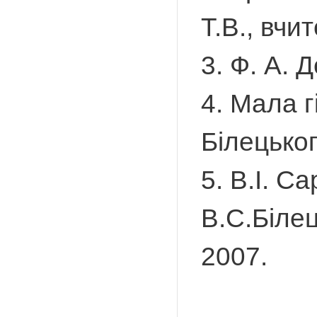
Т.В., вчи
3. Ф. А. 
4. Мала г
Білецьког
5. В.І. С
В.С.Білец
2007.