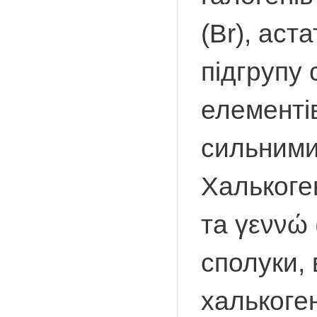
(Br), аст
підгрупу 
елементів
сильними
Халькоген
та γεννώ
сполуки, 
халькоген