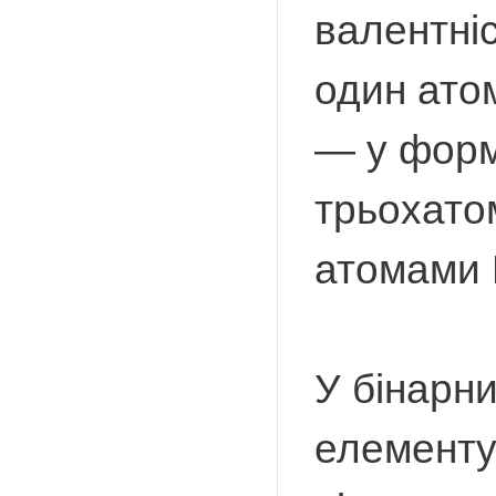
валентні
один ато
— у форм
трьохато
атомами Г
У бінарн
елементу 