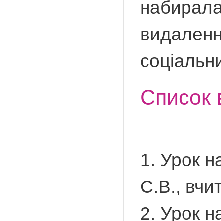
набирала
видаленн
соціальн
Список 
1. Урок н
С.В., вчи
2. Урок н