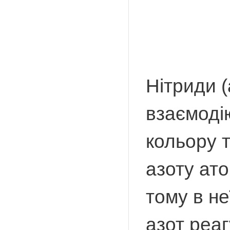
Нітриди (
взаємодію
кольору т
азоту ато
тому в не
азот реаг