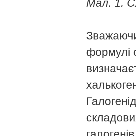
Мал. 1. С
Зважаючи 
формулі с
визначаєт
халькоген
Галогенід
складових
галогенів