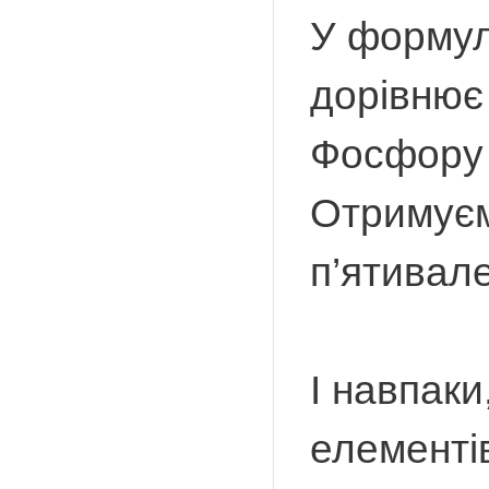
У формул
дорівнює
Фосфору (
Отримуєм
п’ятивал
І навпаки
елементів