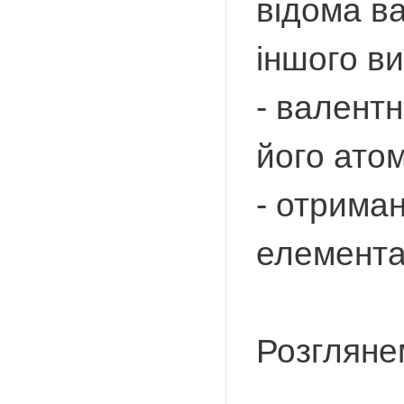
відома ва
іншого ви
- валентн
його атом
- отриман
елемента
Розгляне