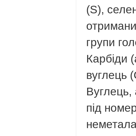
(S), селе
отримани
групи гол
Карбіди (
вуглець (
Вуглець, 
під номе
неметалам