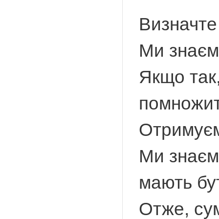
Визначте
Ми знаєм
Якщо так,
помножити
Отримуєм
Ми знаєм
мають бут
Отже, су