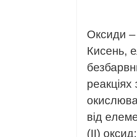
Оксиди – 
Кисень, е
безбарвни
реакціях 
окислюва
від елеме
(ІІ) окси