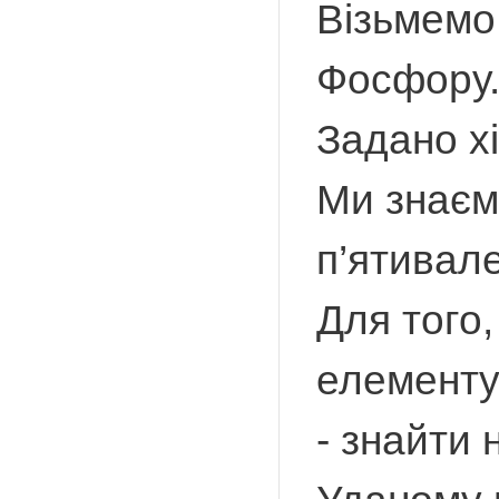
Візьмемо
Фосфору
Задано х
Ми знаєм
п’ятивал
Для того,
елементу 
- знайти