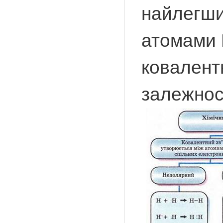
найлегши
атомами Г
ковалентн
залежност