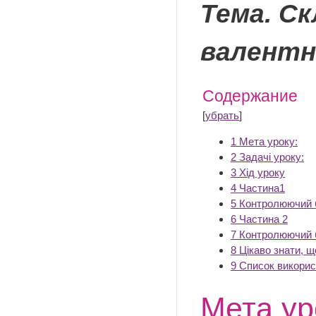
Тема. Ск
валентн
Содержание
[
убрать
]
1
Мета уроку:
2
Задачі уроку:
3
Хід уроку
4
Частина1
5
Контролюючий 
6
Частина 2
7
Контролюючий 
8
Цікаво знати, 
9
Список викорис
Мета ур