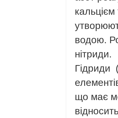
кальцієм 
утворюють
водою. Ро
нітриди.
Гідриди (
елементів
що має м
відносить