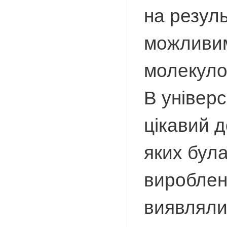
на резуль
можливим
молекуло
В універ
цікавий 
яких була
виробленн
виявляли 