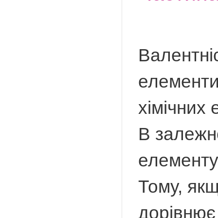
Валентніс
елементи 
хімічних 
В залежно
елементу,
Тому, якщ
дорівнює 