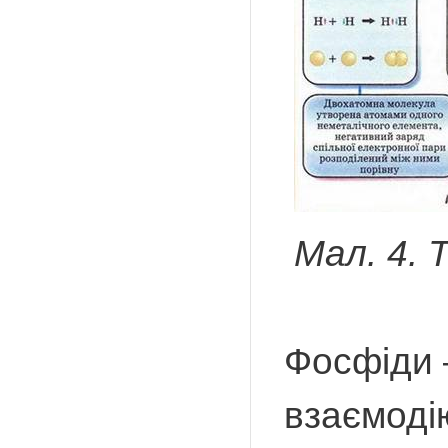
Мал. 4. Т
Фосфіди –
взаємоді