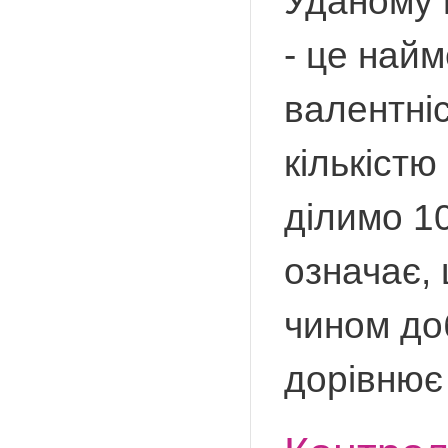
Уданому 
- це най
валентніс
кількістю
ділимо 1
означає,
чином доб
дорівнює 