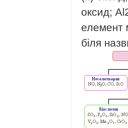
оксид; Al
елемент 
біля назв