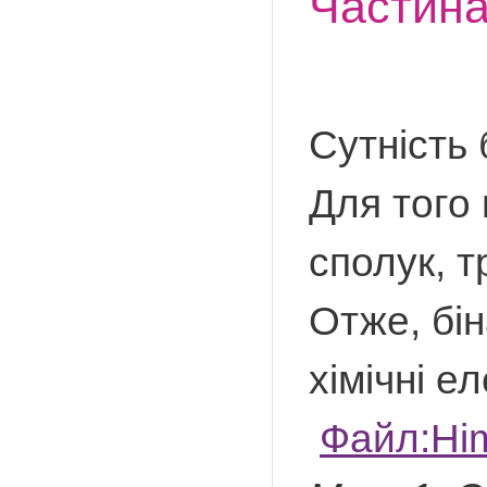
Частин
Сутність 
Для того
сполук, т
Отже, бін
хімічні е
Файл:Him