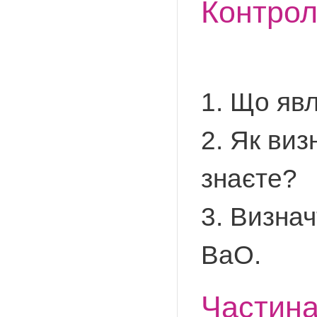
Контро
1. Що яв
2. Як виз
знаєте?
3. Визнач
BaO.
Частина