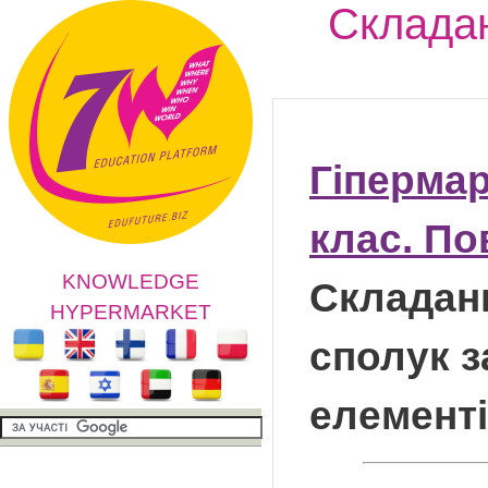
Складан
Гіпермар
клас. По
KNOWLEDGE
Складан
HYPERMARKET
сполук з
елементі