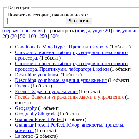
Категории
Показать категории, начинающиеся с:
(
первая
|
последняя
) Просмотреть (
предыдущие 20
|
следующие
20
) (
20
|
50
|
100
|
250
|
500
)
Conditionals. Mixed types. Презентація уроку
(1 объект)
Cпособи створення таблиці у середовищі текстового
процесора.
(1 объект)
Cпособи створення таблиці у середовищі текстового
процесора. Практикуми, лабораторні, кейси
(1 объект)
Describing your house
(1 объект)
Describing your house. задачи и упражнения
(1 объект)
Friends
(1 объект)
Friends. Задачи и упражнения
(1 объект)
Friends. Задачи и упражнения задачи и упражнения
(1
объект)
Geography
(1 объект)
Geography 8th grade
(1 объект)
Grammar Present Perfect
(1 объект)
Grammar Present Perfect. Юмор, анекдоты, приколы,
комиксы
(1 объект)
La meteo
(2 объекта)