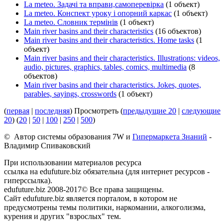
La meteo. Задачі та вправи,самоперевірка
(1 объект)
La meteo. Конспект уроку і опорний каркас
(1 объект)
La meteo. Словник термінів
(1 объект)
Main river basins and their characteristics
(16 объектов)
Main river basins and their characteristics. Home tasks
(1
объект)
Main river basins and their characteristics. Illustrations: videos,
audio, pictures, graphics, tables, comics, multimedia
(8
объектов)
Main river basins and their characteristics. Jokes, quotes,
parables, sayings, crosswords
(1 объект)
(
первая
|
последняя
) Просмотреть (
предыдущие 20
|
следующие
20
) (
20
|
50
|
100
|
250
|
500
)
© Автор системы образования 7W и
Гипермаркета Знаний
-
Владимир Спиваковский
При использовании материалов ресурса
ссылка на edufuture.biz обязательна (для интернет ресурсов -
гиперссылка).
edufuture.biz 2008-2017© Все права защищены.
Сайт edufuture.biz является порталом, в котором не
предусмотрены темы политики, наркомании, алкоголизма,
курения и других "взрослых" тем.