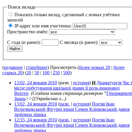
Поиск вклада
Показать только вклад, сделанный с новых учётных
записей
IP-адрес или имя участника:
Пространство имён:
С года (и ранее):
С месяца (и ранее):
(
недавние
|
старейшие
) Просмотреть (
более новых 20
|
более
старых 20
) (
20
|
50
|
100
|
250
|
500
)
13:02, 24 января 2010
(разн. |
история
)
Н
Драматургія Час і
місце побутування шкільної драми її роль виконавці
Вертеп
‎
(Создана новая страница размером '''
Гіпермаркет
Знань
>>[[Українська л...)
13:02, 24 января 2010
(
разн.
|
история
)
Поезія Іван
Величковський Фігурні вірші Семен Климовський давня
любовна лірика
‎
12:55, 24 января 2010
(
разн.
|
история
)
Поезія Іван
Величковський Фігурні вірші Семен Климовський давня
любовна лірика
‎