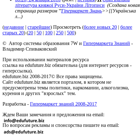
література княжої Руси-України Літописи
‎
(Создана новая
страница размером '''
Гіпермаркет Знань
>>[[Українська
л...)
(
недавние
|
старейшие
) Просмотреть (
более новых 20
|
более
старых 20
) (
20
|
50
|
100
|
250
|
500
)
© Автор системы образования 7W и
Гипермаркета Знаний
-
Владимир Спиваковский
При использовании материалов ресурса
ссылка на edufuture.biz обязательна (для интернет ресурсов -
гиперссылка).
edufuture.biz 2008-2017© Все права защищены.
Сайт edufuture.biz является порталом, в котором не
предусмотрены темы политики, наркомании, алкоголизма,
курения и других "взрослых" тем.
Разработка -
Гипермаркет знаний 2008-2017
Ждем Ваши замечания и предложения на email:
По вопросам рекламы и спонсорства пишите на email: