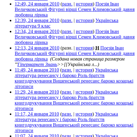
12:49, 24 января 2010
(
разн.
|
история
)
Поезія Іван
Величковський Фігурні вірші Семен Климовський давня
любовна лірика
‎
12:39, 24 января 2010
(
разн.
|
история
)
Українська
література 9 клас
‎
12:34, 24 января 2010
(
разн.
|
история
)
Поезія Іван
Величковський Фігурні вірші Семен Климовський давня
любовна лірика
‎
12:13, 24 января 2010
(разн. |
история
)
Н
Поезія Іван
Величковський Фігурні вірші Семен Климовський давня
любовна лірика
‎
(Создана новая страница размером
'''
Гіпермаркет Знань
>>[[Українська л...)
11:49, 24 января 2010
(
разн.
|
история
)
Українська
література ренесансу і бароко Роль братств
книгодрукування Вишенський ренесанс бароко козацькі
літописи
‎
11:29, 24 января 2010
(
разн.
|
история
)
Українська
література ренесансу і бароко Роль братств
книгодрукування Вишенський ренесанс бароко козацькі
літописи
‎
11:17, 24 января 2010
(
разн.
|
история
)
Українська
література ренесансу і бароко Роль братств
книгодрукування Вишенський ренесанс бароко козацькі
літописи
‎
11:07, 24 января 2010
(
разн.
|
история
)
Українська