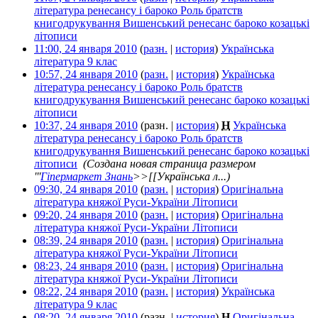
література ренесансу і бароко Роль братств
книгодрукування Вишенський ренесанс бароко козацькі
літописи
‎
11:00, 24 января 2010
(
разн.
|
история
)
Українська
література 9 клас
‎
10:57, 24 января 2010
(
разн.
|
история
)
Українська
література ренесансу і бароко Роль братств
книгодрукування Вишенський ренесанс бароко козацькі
літописи
‎
10:37, 24 января 2010
(разн. |
история
)
Н
Українська
література ренесансу і бароко Роль братств
книгодрукування Вишенський ренесанс бароко козацькі
літописи
‎
(Создана новая страница размером
'''
Гіпермаркет Знань
>>[[Українська л...)
09:30, 24 января 2010
(
разн.
|
история
)
Оригінальна
література княжої Руси-України Літописи
‎
09:20, 24 января 2010
(
разн.
|
история
)
Оригінальна
література княжої Руси-України Літописи
‎
08:39, 24 января 2010
(
разн.
|
история
)
Оригінальна
література княжої Руси-України Літописи
‎
08:23, 24 января 2010
(
разн.
|
история
)
Оригінальна
література княжої Руси-України Літописи
‎
08:22, 24 января 2010
(
разн.
|
история
)
Українська
література 9 клас
‎
08:20, 24 января 2010
(разн. |
история
)
Н
Оригінальна