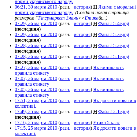
норми українського народу.
‎
06:21, 30 марта 2010
(разн. |
история
)
Н
Якими є моральні
норми українського народу.
‎
(Создана новая страница
размером '''
Гіпермаркет Знань
>>
Етика
&...)
07:29, 26 марта 2010
(разн. |
история
)
Н
Файл:15-4e.jpg
‎
(последняя)
07:29, 26 марта 2010
(разн. |
история
)
Н
Файл:15-3e.jpg
‎
(последняя)
07:28, 26 марта 2010
(разн. |
история
)
Н
Файл:15-2e.jpg
‎
(последняя)
07:28, 26 марта 2010
(разн. |
история
)
Н
Файл:15-1e.jpg
‎
(последняя)
07:27, 26 марта 2010
(
разн.
|
история
)
Як виникають
правила етикету
‎
07:07, 26 марта 2010
(
разн.
|
история
)
Як виникають
правила етикету
‎
07:05, 26 марта 2010
(
разн.
|
история
)
Як виникають
правила етикету
‎
17:51, 25 марта 2010
(
разн.
|
история
)
Як досягти поваги в
колективі.
‎
17:49, 25 марта 2010
(разн. |
история
)
Н
Файл:12-1e.jpg
‎
(последняя)
17:16, 25 марта 2010
(
разн.
|
история
)
Етика 5 клас
‎
17:15, 25 марта 2010
(
разн.
|
история
)
Як досягти поваги в
колективі.
‎