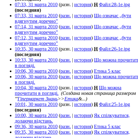
07:33, 31 марта 2010
(разн. |
история
)
Н
Файл:28-1e.jpg
‎
(последняя)
07:33, 31 марта 2010
(
разн.
|
история
)
Що означає „бути
вдягнутим доречно”
‎
07:14, 31 марта 2010
(
разн.
|
история
)
Що означає „бути
вдягнутим доречно”
‎
07:12, 31 марта 2010
(
разн.
|
история
)
Що означає „бути
вдягнутим доречно”
‎
10:35, 30 марта 2010
(разн. |
история
)
Н
Файл:26-1e.jpg
‎
(последняя)
10:33, 30 марта 2010
(
разн.
|
история
)
Що можна прочитат
в погляді.
‎
10:06, 30 марта 2010
(
разн.
|
история
)
Етика 5 клас
‎
10:06, 30 марта 2010
(
разн.
|
история
)
Що можна прочитат
в погляді.
‎
10:04, 30 марта 2010
(разн. |
история
)
Н
Що можна
прочитати в погляді.
‎
(Создана новая страница размером
'''
Гіпермаркет Знань
>>
Етика
&...)
10:01, 30 марта 2010
(разн. |
история
)
Н
Файл:25-1e.jpg
‎
(последняя)
10:00, 30 марта 2010
(
разн.
|
история
)
Як спілкуватися,
долаючи відстань.
‎
09:36, 30 марта 2010
(
разн.
|
история
)
Етика 5 клас
‎
09:35, 30 марта 2010
(
разн.
|
история
)
Як спілкуватися,
долаючи відстань.
‎