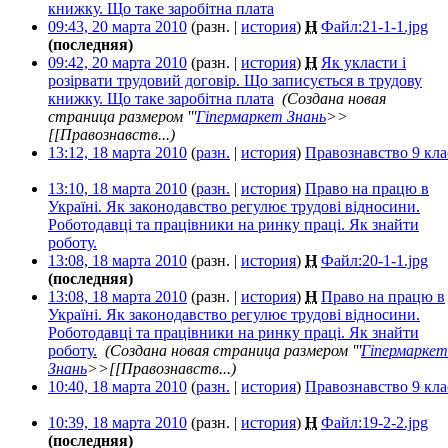
книжку. Що таке заробітна плата
‎
09:43, 20 марта 2010
(разн. |
история
)
Н
Файл:21-1-1.jpg
‎
(последняя)
09:42, 20 марта 2010
(разн. |
история
)
Н
Як укласти і
розірвати трудовий договір. Що записується в трудову
книжку. Що таке заробітна плата
‎
(Создана новая
страница размером '''
Гіпермаркет Знань
>>
[[Правознавств...)
13:12, 18 марта 2010
(
разн.
|
история
)
Правознавство 9 кла
13:10, 18 марта 2010
(
разн.
|
история
)
Право на працю в
Україні. Як законодавство регулює трудові відносини.
Роботодавці та працівники на ринку праці. Як знайти
роботу.
‎
13:08, 18 марта 2010
(разн. |
история
)
Н
Файл:20-1-1.jpg
‎
(последняя)
13:08, 18 марта 2010
(разн. |
история
)
Н
Право на працю в
Україні. Як законодавство регулює трудові відносини.
Роботодавці та працівники на ринку праці. Як знайти
роботу.
‎
(Создана новая страница размером '''
Гіпермаркет
Знань
>>[[Правознавств...)
10:40, 18 марта 2010
(
разн.
|
история
)
Правознавство 9 кла
10:39, 18 марта 2010
(разн. |
история
)
Н
Файл:19-2-2.jpg
‎
(последняя)