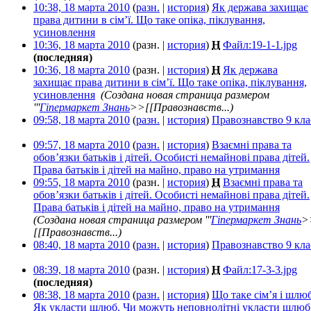
10:38, 18 марта 2010
(
разн.
|
история
)
Як держава захищає
права дитини в сім’ї. Що таке опіка, піклування,
усиновлення
‎
10:36, 18 марта 2010
(разн. |
история
)
Н
Файл:19-1-1.jpg
‎
(последняя)
10:36, 18 марта 2010
(разн. |
история
)
Н
Як держава
захищає права дитини в сім’ї. Що таке опіка, піклування,
усиновлення
‎
(Создана новая страница размером
'''
Гіпермаркет Знань
>>[[Правознавств...)
09:58, 18 марта 2010
(
разн.
|
история
)
Правознавство 9 кла
09:57, 18 марта 2010
(
разн.
|
история
)
Взаємні права та
обов’язки батьків і дітей. Особисті немайнові права дітей.
Права батьків і дітей на майно, право на утримання
‎
09:55, 18 марта 2010
(разн. |
история
)
Н
Взаємні права та
обов’язки батьків і дітей. Особисті немайнові права дітей.
Права батьків і дітей на майно, право на утримання
‎
(Создана новая страница размером '''
Гіпермаркет Знань
>
[[Правознавств...)
08:40, 18 марта 2010
(
разн.
|
история
)
Правознавство 9 кла
08:39, 18 марта 2010
(разн. |
история
)
Н
Файл:17-3-3.jpg
‎
(последняя)
08:38, 18 марта 2010
(
разн.
|
история
)
Що таке сім’я і шлюб
Як укласти шлюб. Чи можуть неповнолітні укласти шлюб