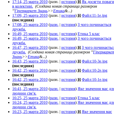
17:14, 25 марта 2010
(разн. |
история
)
Н
Як досягти поваг
в колективі.
‎
(Создана новая страница размером
'''
Гіпермаркет Знань
>>
Етика
&...)
17:09, 25 марта 2010
(разн. |
история
)
Н
Файл:11-1e.jpg
‎
(последняя)
17:08, 25 марта 2010
(
разн.
|
история
)
З чого починається
дружба.
‎
16:49, 25 марта 2010
(
разн.
|
история
)
Етика 5 клас
‎
16:49, 25 марта 2010
(
разн.
|
история
)
З чого починається
дружба.
‎
16:47, 25 марта 2010
(разн. |
история
)
Н
З чого починаєтьс
дружба.
‎
(Создана новая страница размером '''
Гіпермарке
Знань
>>
Етика
&...)
16:43, 25 марта 2010
(разн. |
история
)
Н
Файл:10-3e.jpg
‎
(последняя)
16:42, 25 марта 2010
(разн. |
история
)
Н
Файл:10-2e.jpg
‎
(последняя)
16:42, 25 марта 2010
(разн. |
история
)
Н
Файл:10-1e.jpg
‎
(последняя)
16:41, 25 марта 2010
(
разн.
|
история
)
Яке значення має дл
людини сім’я.
‎
16:25, 25 марта 2010
(
разн.
|
история
)
Етика 5 клас
‎
16:24, 25 марта 2010
(
разн.
|
история
)
Яке значення має дл
людини сім’я.
‎
16:23, 25 марта 2010
(разн. |
история
)
Н
Яке значення має