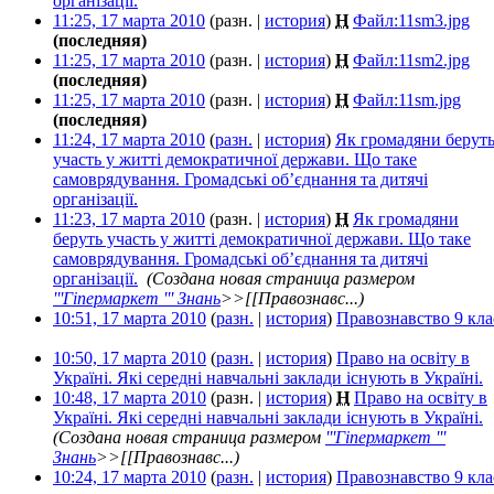
організації.
‎
11:25, 17 марта 2010
(разн. |
история
)
Н
Файл:11sm3.jpg
‎
(последняя)
11:25, 17 марта 2010
(разн. |
история
)
Н
Файл:11sm2.jpg
‎
(последняя)
11:25, 17 марта 2010
(разн. |
история
)
Н
Файл:11sm.jpg
‎
(последняя)
11:24, 17 марта 2010
(
разн.
|
история
)
Як громадяни берут
участь у житті демократичної держави. Що таке
самоврядування. Громадські об’єднання та дитячі
організації.
‎
11:23, 17 марта 2010
(разн. |
история
)
Н
Як громадяни
беруть участь у житті демократичної держави. Що таке
самоврядування. Громадські об’єднання та дитячі
організації.
‎
(Создана новая страница размером
'''Гіпермаркет ''' Знань
>>[[Правознавс...)
10:51, 17 марта 2010
(
разн.
|
история
)
Правознавство 9 кла
10:50, 17 марта 2010
(
разн.
|
история
)
Право на освіту в
Україні. Які середні навчальні заклади існують в Україні.
‎
10:48, 17 марта 2010
(разн. |
история
)
Н
Право на освіту в
Україні. Які середні навчальні заклади існують в Україні.
‎
(Создана новая страница размером
'''Гіпермаркет '''
Знань
>>[[Правознавс...)
10:24, 17 марта 2010
(
разн.
|
история
)
Правознавство 9 кла