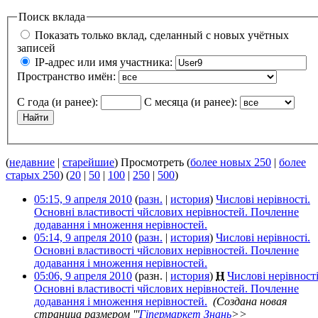
Поиск вклада
Показать только вклад, сделанный с новых учётных
записей
IP-адрес или имя участника:
Пространство имён:
С года (и ранее):
С месяца (и ранее):
(
недавние
|
старейшие
) Просмотреть (
более новых 250
|
более
старых 250
) (
20
|
50
|
100
|
250
|
500
)
05:15, 9 апреля 2010
(
разн.
|
история
)
Числові нерівності.
Основні властивості чйслових нерівностей. Почленне
додавання і множення нерівностей.
‎
05:14, 9 апреля 2010
(
разн.
|
история
)
Числові нерівності.
Основні властивості чйслових нерівностей. Почленне
додавання і множення нерівностей.
‎
05:06, 9 апреля 2010
(разн. |
история
)
Н
Числові нерівності
Основні властивості чйслових нерівностей. Почленне
додавання і множення нерівностей.
‎
(Создана новая
страница размером '''
Гіпермаркет Знань
>>