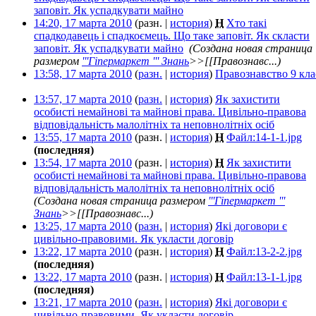
заповіт. Як успадкувати майно
‎
14:20, 17 марта 2010
(разн. |
история
)
Н
Хто такі
спадкодавець і спадкоємець. Що таке заповіт. Як скласти
заповіт. Як успадкувати майно
‎
(Создана новая страница
размером
'''Гіпермаркет ''' Знань
>>[[Правознавс...)
13:58, 17 марта 2010
(
разн.
|
история
)
Правознавство 9 кла
13:57, 17 марта 2010
(
разн.
|
история
)
Як захистити
особисті немайнові та майнові права. Цивільно-правова
відповідальність малолітніх та неповнолітніх осіб
‎
13:55, 17 марта 2010
(разн. |
история
)
Н
Файл:14-1-1.jpg
‎
(последняя)
13:54, 17 марта 2010
(разн. |
история
)
Н
Як захистити
особисті немайнові та майнові права. Цивільно-правова
відповідальність малолітніх та неповнолітніх осіб
‎
(Создана новая страница размером
'''Гіпермаркет '''
Знань
>>[[Правознавс...)
13:25, 17 марта 2010
(
разн.
|
история
)
Які договори є
цивільно-правовими. Як укласти договір
‎
13:22, 17 марта 2010
(разн. |
история
)
Н
Файл:13-2-2.jpg
‎
(последняя)
13:22, 17 марта 2010
(разн. |
история
)
Н
Файл:13-1-1.jpg
‎
(последняя)
13:21, 17 марта 2010
(
разн.
|
история
)
Які договори є
цивільно-правовими. Як укласти договір
‎