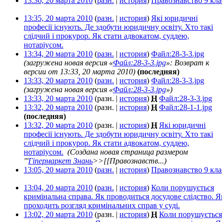
13:36, 20 марта 2010
(
разн.
|
история
)
Правознавство 9 кла
13:35, 20 марта 2010
(
разн.
|
история
)
Які юридичні
професії існують. Де здобути юридичну освіту. Хто такі
слідчий і прокурор. Як стати адвокатом, суддею,
нотаріусом.
‎
13:34, 20 марта 2010
(
разн.
|
история
)
Файл:28-3-3.jpg
‎
(загружена новая версия «
Файл:28-3-3.jpg
»: Возврат к
версии от 13:33, 20 марта 2010)
(последняя)
13:33, 20 марта 2010
(
разн.
|
история
)
Файл:28-3-3.jpg
‎
(загружена новая версия «
Файл:28-3-3.jpg
»)
13:33, 20 марта 2010
(разн. |
история
)
Н
Файл:28-3-3.jpg
‎
13:32, 20 марта 2010
(разн. |
история
)
Н
Файл:28-1-1.jpg
‎
(последняя)
13:32, 20 марта 2010
(разн. |
история
)
Н
Які юридичні
професії існують. Де здобути юридичну освіту. Хто такі
слідчий і прокурор. Як стати адвокатом, суддею,
нотаріусом.
‎
(Создана новая страница размером
'''
Гіпермаркет Знань
>>[[Правознавств...)
13:05, 20 марта 2010
(
разн.
|
история
)
Правознавство 9 кла
13:04, 20 марта 2010
(
разн.
|
история
)
Коли порушується
кримінальна справа. Як проводиться досудове слідство. Я
проходить розгляд кримінальних справ у суді.
‎
13:02, 20 марта 2010
(разн. |
история
)
Н
Коли порушується