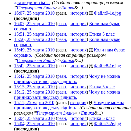
для людини сім’я.
‎
(Создана новая страница размером
'''
Гіпермаркет Знань
>>
Етика
&...)
16:07, 25 марта 2010
(разн. |
история
)
Н
Файл:9-1e.jpg
‎
(последняя)
16:07, 25 марта 2010
(
разн.
|
история
)
Коли нам буває
соромно.
‎
15:51, 25 марта 2010
(
разн.
|
история
)
Етика 5 клас
‎
15:50, 25 марта 2010
(
разн.
|
история
)
Коли нам буває
соромно.
‎
15:49, 25 марта 2010
(разн. |
история
)
Н
Коли нам буває
соромно.
‎
(Создана новая страница размером
'''
Гіпермаркет Знань
>>
Етика
&...)
15:42, 25 марта 2010
(разн. |
история
)
Н
Файл:8-1e.jpg
‎
(последняя)
15:42, 25 марта 2010
(
разн.
|
история
)
Чому не можна
принижувати людську гідність.
‎
15:15, 25 марта 2010
(
разн.
|
история
)
Етика 5 клас
‎
15:12, 25 марта 2010
(
разн.
|
история
)
Чому не можна
принижувати людську гідність.
‎
15:11, 25 марта 2010
(разн. |
история
)
Н
Чому не можна
принижувати людську гідність.
‎
(Создана новая страница
размером '''
Гіпермаркет Знань
>>
Етика
&...)
15:04, 25 марта 2010
(
разн.
|
история
)
Етика 5 клас
‎
15:04, 25 марта 2010
(разн. |
история
)
Н
Файл:7-2e.jpg
‎
(последняя)