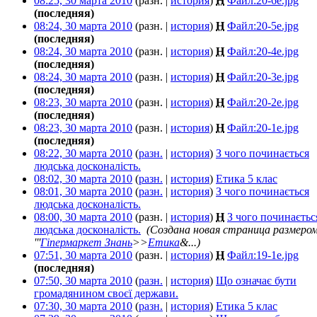
08:25, 30 марта 2010
(разн. |
история
)
Н
Файл:20-6e.jpg
‎
(последняя)
08:24, 30 марта 2010
(разн. |
история
)
Н
Файл:20-5e.jpg
‎
(последняя)
08:24, 30 марта 2010
(разн. |
история
)
Н
Файл:20-4e.jpg
‎
(последняя)
08:24, 30 марта 2010
(разн. |
история
)
Н
Файл:20-3e.jpg
‎
(последняя)
08:23, 30 марта 2010
(разн. |
история
)
Н
Файл:20-2e.jpg
‎
(последняя)
08:23, 30 марта 2010
(разн. |
история
)
Н
Файл:20-1e.jpg
‎
(последняя)
08:22, 30 марта 2010
(
разн.
|
история
)
З чого починається
людська досконалість.
‎
08:02, 30 марта 2010
(
разн.
|
история
)
Етика 5 клас
‎
08:01, 30 марта 2010
(
разн.
|
история
)
З чого починається
людська досконалість.
‎
08:00, 30 марта 2010
(разн. |
история
)
Н
З чого починаєтьс
людська досконалість.
‎
(Создана новая страница размеро
'''
Гіпермаркет Знань
>>
Етика
&...)
07:51, 30 марта 2010
(разн. |
история
)
Н
Файл:19-1e.jpg
‎
(последняя)
07:50, 30 марта 2010
(
разн.
|
история
)
Що означає бути
громадянином своєї держави.
‎
07:30, 30 марта 2010
(
разн.
|
история
)
Етика 5 клас
‎