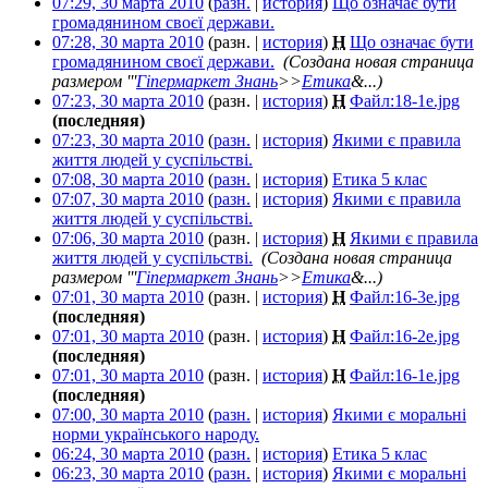
07:29, 30 марта 2010
(
разн.
|
история
)
Що означає бути
громадянином своєї держави.
‎
07:28, 30 марта 2010
(разн. |
история
)
Н
Що означає бути
громадянином своєї держави.
‎
(Создана новая страница
размером '''
Гіпермаркет Знань
>>
Етика
&...)
07:23, 30 марта 2010
(разн. |
история
)
Н
Файл:18-1e.jpg
‎
(последняя)
07:23, 30 марта 2010
(
разн.
|
история
)
Якими є правила
життя людей у суспільстві.
‎
07:08, 30 марта 2010
(
разн.
|
история
)
Етика 5 клас
‎
07:07, 30 марта 2010
(
разн.
|
история
)
Якими є правила
життя людей у суспільстві.
‎
07:06, 30 марта 2010
(разн. |
история
)
Н
Якими є правила
життя людей у суспільстві.
‎
(Создана новая страница
размером '''
Гіпермаркет Знань
>>
Етика
&...)
07:01, 30 марта 2010
(разн. |
история
)
Н
Файл:16-3e.jpg
‎
(последняя)
07:01, 30 марта 2010
(разн. |
история
)
Н
Файл:16-2e.jpg
‎
(последняя)
07:01, 30 марта 2010
(разн. |
история
)
Н
Файл:16-1e.jpg
‎
(последняя)
07:00, 30 марта 2010
(
разн.
|
история
)
Якими є моральні
норми українського народу.
‎
06:24, 30 марта 2010
(
разн.
|
история
)
Етика 5 клас
‎
06:23, 30 марта 2010
(
разн.
|
история
)
Якими є моральні