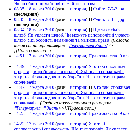
Які особисті немайнові та майнові права
‎
08:35, 18 марта 2010
(разн. |
история
)
Н
Файл:17-2-2.jpg
‎
(последняя)
08:35, 18 марта 2010
(разн. |
история
)
Н
Файл:17-1-1.jpg
‎
(последняя)
08:34, 18 марта 2010
(разн. |
история
)
Н
Що таке сім’я і
шлюб. Як укласти шлюб. Чи можуть неповнолітні укласт
шлюб. Які особисті немайнові та майнові права
‎
(Создана
новая страница размером '''
Гіпермаркет Знань
>>
[[Правознавств...)
14:51, 17 марта 2010
(
разн.
|
история
)
Правознавство 9 кла
14:49, 17 марта 2010
(
разн.
|
история
)
Хто такі споживачі,
продавці, виробники, виконавці. Які права споживачів
закріплені законодавством України. Як захистити права
споживачів.
‎
14:47, 17 марта 2010
(разн. |
история
)
Н
Хто такі споживач
продавці, виробники, виконавці. Які права споживачів
закріплені законодавством України. Як захистити права
споживачів.
‎
(Создана новая страница размером
'''Гіпермаркет ''' Знань
>>[[Правознавс...)
14:23, 17 марта 2010
(
разн.
|
история
)
Правознавство 9 кла
14:22, 17 марта 2010
(
разн.
|
история
)
Хто такі
спадкодавець і спадкоємець. Що таке заповіт. Як скласти