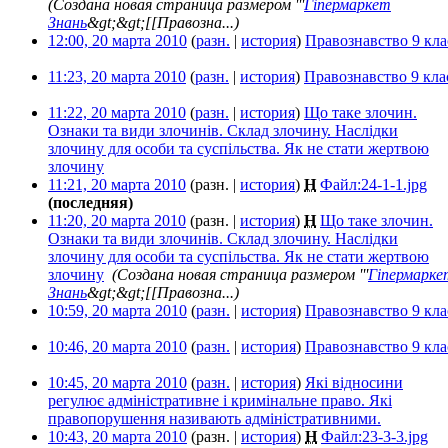
(Создана новая страница размером '''
Гіпермаркет
Знань
&gt;&gt;[[Правозна...)
12:00, 20 марта 2010
(
разн.
|
история
)
Правознавство 9 кла
11:23, 20 марта 2010
(
разн.
|
история
)
Правознавство 9 кла
11:22, 20 марта 2010
(
разн.
|
история
)
Що таке злочин.
Ознаки та види злочинів. Склад злочину. Наслідки
злочину для особи та суспільства. Як не стати жертвою
злочину
‎
11:21, 20 марта 2010
(разн. |
история
)
Н
Файл:24-1-1.jpg
‎
(последняя)
11:20, 20 марта 2010
(разн. |
история
)
Н
Що таке злочин.
Ознаки та види злочинів. Склад злочину. Наслідки
злочину для особи та суспільства. Як не стати жертвою
злочину
‎
(Создана новая страница размером '''
Гіпермарке
Знань
&gt;&gt;[[Правозна...)
10:59, 20 марта 2010
(
разн.
|
история
)
Правознавство 9 кла
10:46, 20 марта 2010
(
разн.
|
история
)
Правознавство 9 кла
10:45, 20 марта 2010
(
разн.
|
история
)
Які відносини
регулює адміністративне і кримінальне право. Які
правопорушення називають адміністративними.
‎
10:43, 20 марта 2010
(разн. |
история
)
Н
Файл:23-3-3.jpg
‎