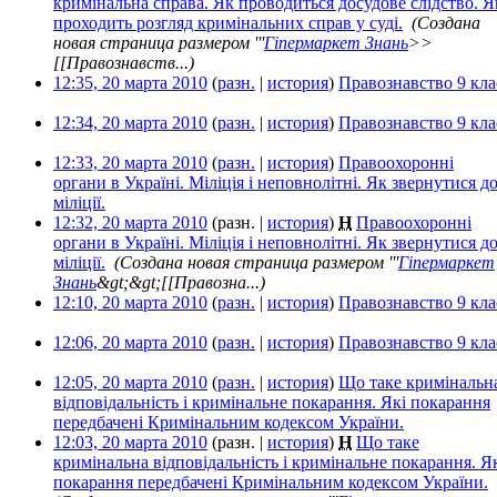
кримінальна справа. Як проводиться досудове слідство. Я
проходить розгляд кримінальних справ у суді.
‎
(Создана
новая страница размером '''
Гіпермаркет Знань
>>
[[Правознавств...)
12:35, 20 марта 2010
(
разн.
|
история
)
Правознавство 9 кла
12:34, 20 марта 2010
(
разн.
|
история
)
Правознавство 9 кла
12:33, 20 марта 2010
(
разн.
|
история
)
Правоохоронні
органи в Україні. Міліція і неповнолітні. Як звернутися д
міліції.
‎
12:32, 20 марта 2010
(разн. |
история
)
Н
Правоохоронні
органи в Україні. Міліція і неповнолітні. Як звернутися д
міліції.
‎
(Создана новая страница размером '''
Гіпермаркет
Знань
&gt;&gt;[[Правозна...)
12:10, 20 марта 2010
(
разн.
|
история
)
Правознавство 9 кла
12:06, 20 марта 2010
(
разн.
|
история
)
Правознавство 9 кла
12:05, 20 марта 2010
(
разн.
|
история
)
Що таке кримінальн
відповідальність і кримінальне покарання. Які покарання
передбачені Кримінальним кодексом України.
‎
12:03, 20 марта 2010
(разн. |
история
)
Н
Що таке
кримінальна відповідальність і кримінальне покарання. Я
покарання передбачені Кримінальним кодексом України.
‎