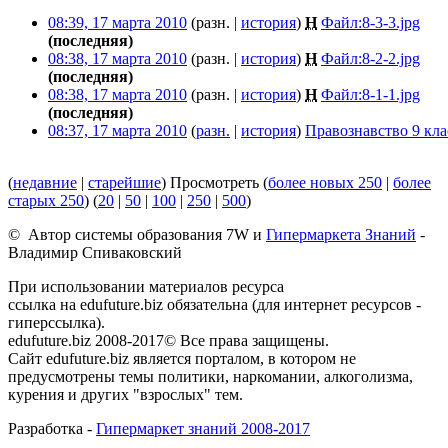
08:39, 17 марта 2010
(разн. |
история
)
Н
Файл:8-3-3.jpg
‎
(последняя)
08:38, 17 марта 2010
(разн. |
история
)
Н
Файл:8-2-2.jpg
‎
(последняя)
08:38, 17 марта 2010
(разн. |
история
)
Н
Файл:8-1-1.jpg
‎
(последняя)
08:37, 17 марта 2010
(
разн.
|
история
)
Правознавство 9 кла
(
недавние
|
старейшие
) Просмотреть (
более новых 250
|
более
старых 250
) (
20
|
50
|
100
|
250
|
500
)
© Автор системы образования 7W и
Гипермаркета Знаний
-
Владимир Спиваковский
При использовании материалов ресурса
ссылка на edufuture.biz обязательна (для интернет ресурсов -
гиперссылка).
edufuture.biz 2008-2017© Все права защищены.
Сайт edufuture.biz является порталом, в котором не
предусмотрены темы политики, наркомании, алкоголизма,
курения и других "взрослых" тем.
Разработка -
Гипермаркет знаний 2008-2017