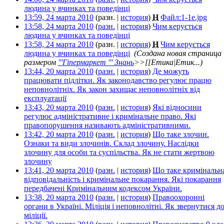
людина у вчинках та поведінці
‎
13:59, 24 марта 2010
(разн. |
история
)
Н
Файл:1-1e.jpg
‎
13:58, 24 марта 2010
(
разн.
|
история
)
Чим керується
людина у вчинках та поведінці
‎
13:58, 24 марта 2010
(разн. |
история
)
Н
Чим керується
людина у вчинках та поведінці
‎
(Создана новая страница
размером
'''Гіпермаркет ''' Знань
>>[[Етика|Етик...)
13:44, 20 марта 2010
(
разн.
|
история
)
Де можуть
працювати підлітки. Як законодавство регулює працю
неповнолітніх. Як закон захищає неповнолітніх від
експлуатації
‎
13:43, 20 марта 2010
(
разн.
|
история
)
Які відносини
регулює адміністративне і кримінальне право. Які
правопорушення називають адміністративними.
‎
13:42, 20 марта 2010
(
разн.
|
история
)
Що таке злочин.
Ознаки та види злочинів. Склад злочину. Наслідки
злочину для особи та суспільства. Як не стати жертвою
злочину
‎
13:41, 20 марта 2010
(
разн.
|
история
)
Що таке кримінальн
відповідальність і кримінальне покарання. Які покарання
передбачені Кримінальним кодексом України.
‎
13:38, 20 марта 2010
(
разн.
|
история
)
Правоохоронні
органи в Україні. Міліція і неповнолітні. Як звернутися д
міліції.
‎