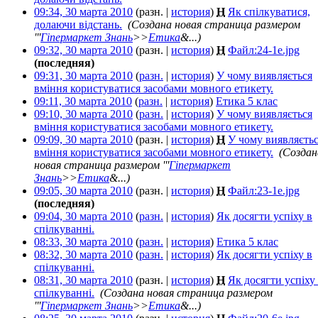
09:34, 30 марта 2010
(разн. |
история
)
Н
Як спілкуватися,
долаючи відстань.
‎
(Создана новая страница размером
'''
Гіпермаркет Знань
>>
Етика
&...)
09:32, 30 марта 2010
(разн. |
история
)
Н
Файл:24-1e.jpg
‎
(последняя)
09:31, 30 марта 2010
(
разн.
|
история
)
У чому виявляється
вміння користуватися засобами мовного етикету.
‎
09:11, 30 марта 2010
(
разн.
|
история
)
Етика 5 клас
‎
09:10, 30 марта 2010
(
разн.
|
история
)
У чому виявляється
вміння користуватися засобами мовного етикету.
‎
09:09, 30 марта 2010
(разн. |
история
)
Н
У чому виявляєть
вміння користуватися засобами мовного етикету.
‎
(Создан
новая страница размером '''
Гіпермаркет
Знань
>>
Етика
&...)
09:05, 30 марта 2010
(разн. |
история
)
Н
Файл:23-1e.jpg
‎
(последняя)
09:04, 30 марта 2010
(
разн.
|
история
)
Як досягти успіху в
спілкуванні.
‎
08:33, 30 марта 2010
(
разн.
|
история
)
Етика 5 клас
‎
08:32, 30 марта 2010
(
разн.
|
история
)
Як досягти успіху в
спілкуванні.
‎
08:31, 30 марта 2010
(разн. |
история
)
Н
Як досягти успіху
спілкуванні.
‎
(Создана новая страница размером
'''
Гіпермаркет Знань
>>
Етика
&...)