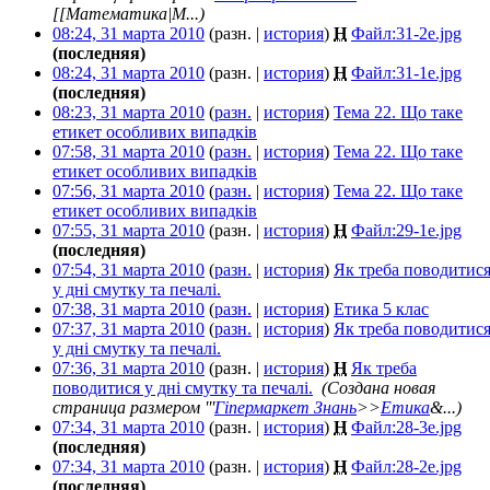
[[Математика|М...)
08:24, 31 марта 2010
(разн. |
история
)
Н
Файл:31-2e.jpg
‎
(последняя)
08:24, 31 марта 2010
(разн. |
история
)
Н
Файл:31-1e.jpg
‎
(последняя)
08:23, 31 марта 2010
(
разн.
|
история
)
Тема 22. Що таке
етикет особливих випадків
‎
07:58, 31 марта 2010
(
разн.
|
история
)
Тема 22. Що таке
етикет особливих випадків
‎
07:56, 31 марта 2010
(
разн.
|
история
)
Тема 22. Що таке
етикет особливих випадків
‎
07:55, 31 марта 2010
(разн. |
история
)
Н
Файл:29-1e.jpg
‎
(последняя)
07:54, 31 марта 2010
(
разн.
|
история
)
Як треба поводитис
у дні смутку та печалі.
‎
07:38, 31 марта 2010
(
разн.
|
история
)
Етика 5 клас
‎
07:37, 31 марта 2010
(
разн.
|
история
)
Як треба поводитис
у дні смутку та печалі.
‎
07:36, 31 марта 2010
(разн. |
история
)
Н
Як треба
поводитися у дні смутку та печалі.
‎
(Создана новая
страница размером '''
Гіпермаркет Знань
>>
Етика
&...)
07:34, 31 марта 2010
(разн. |
история
)
Н
Файл:28-3e.jpg
‎
(последняя)
07:34, 31 марта 2010
(разн. |
история
)
Н
Файл:28-2e.jpg
‎
(последняя)