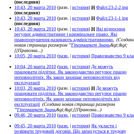
(последняя)
10:43, 20 марта 2010
(разн. |
история
)
Н
Файл:23-2-2.jpg
‎
(последняя)
10:43, 20 марта 2010
(разн. |
история
)
Н
Файл:23-1-1.jpg
‎
(последняя)
10:43, 20 марта 2010
(разн. |
история
)
Н
Які відносини
регулює адміністративне і кримінальне право. Які
правопорушення називають адміністративними.
‎
(Создан
новая страница размером '''
Гіпермаркет Знань
&gt;&gt;
[[Правозна...)
10:05, 20 марта 2010
(
разн.
|
история
)
Правознавство 9 кла
10:04, 20 марта 2010
(
разн.
|
история
)
Де можуть
працювати підлітки. Як законодавство регулює працю
неповнолітніх. Як закон захищає неповнолітніх від
експлуатації
‎
10:03, 20 марта 2010
(разн. |
история
)
Н
Де можуть
працювати підлітки. Як законодавство регулює працю
неповнолітніх. Як закон захищає неповнолітніх від
експлуатації
‎
(Создана новая страница размером
'''
Гіпермаркет Знань
&gt;&gt;[[Правозна...)
09:46, 20 марта 2010
(
разн.
|
история
)
Правознавство 9 кла
09:45, 20 марта 2010
(
разн.
|
история
)
Як укласти і
розірвати трудовий договір. Що записується в трудову