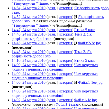
'''Гіпермаркет ''' Знань
>>[[Етика|Етик...)
14:54, 24 марта 2010
(
разн.
|
история
)
Як розрізняють добр
і зло.
‎
14:52, 24 марта 2010
(разн. |
история
)
Н
Як розрізняють
добро і зло.
‎
(Создана новая страница размером
'''Гіпермаркет ''' Знань
>>[[Етика|Етик...)
14:47, 24 марта 2010
(
разн.
|
история
)
Етика 5 клас
‎
14:46, 24 марта 2010
(
разн.
|
история
)
Тема 2. Як
розрізняють добро і зло.
‎
(последняя)
14:45, 24 марта 2010
(разн. |
история
)
Н
Файл:2-2e.jpg
‎
(последняя)
14:43, 24 марта 2010
(
разн.
|
история
)
Тема 2. Як
розрізняють добро і зло.
‎
14:10, 24 марта 2010
(
разн.
|
история
)
Етика 5 клас
‎
14:09, 24 марта 2010
(
разн.
|
история
)
Чим керується
людина у вчинках та поведінці
‎
14:09, 24 марта 2010
(
разн.
|
история
)
Чим керується
людина у вчинках та поведінці
‎
14:06, 24 марта 2010
(разн. |
история
)
Н
Файл:1-1ee.jpg
‎
(последняя)
14:06, 24 марта 2010
(
разн.
|
история
)
Чим керується
людина у вчинках та поведінці
‎
14:02, 24 марта 2010
(
разн.
|
история
)
Файл:1-1e.jpg
‎
(загружена новая версия «
Файл:1-1e.jpg
»)
(последняя)
14:00, 24 марта 2010
(
разн.
|
история
)
Чим керується