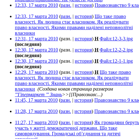
12:33, 17 марта 2010
(
разн.
|
история
)
Правознавство 9 кла
12:33, 17 марта 2010
(
разн.
|
история
)
Що таке право
власності. Як людина стає власником. Як реалізувати
право власності. Якими правами наділені неповнолітні
власники
‎
12:31, 17 марта 2010
(разн. |
история
)
Н
Файл:12-3-3.jpg
‎
(последняя)
12:30, 17 марта 2010
(разн. |
история
)
Н
Файл:12-2-2.jpg
‎
(последняя)
12:30, 17 марта 2010
(разн. |
история
)
Н
Файл:12-1-1.jpg
‎
(последняя)
12:29, 17 марта 2010
(разн. |
история
)
Н
Що таке право
власності. Як людина стає власником. Як реалізувати
право власності. Якими правами наділені неповнолітні
власники
‎
(Создана новая страница размером
'''Гіпермаркет ''' Знань
>>[[Правознавс...)
11:45, 17 марта 2010
(
разн.
|
история
)
Правознавство 9 кла
11:28, 17 марта 2010
(
разн.
|
история
)
Правознавство 9 кла
11:27, 17 марта 2010
(
разн.
|
история
)
Як громадяни берут
участь у житті демократичної держави. Що таке
самоврядування. Громадські об’єднання та дитячі