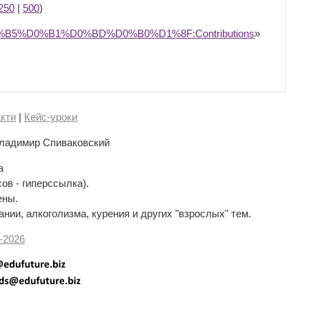
250
|
500
)
%D0%B5%D0%B1%D0%BD%D0%B0%D1%8F:Contributions
»
кти
|
Кейс-уроки
ладимир Спиваковский
а
сов - гиперссылка).
ены.
нии, алкоголизма, курения и других "взрослых" тем.
-
2026