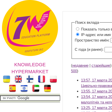
Поиск вклада
Показать только 
IP-адрес или имя
Пространство имён:
С года (и ранее):
KNOWLEDGE
(
недавние
|
старейшие
500
)
HYPERMARKET
13:57, 17 марта 2
Цивільно-правова 
13:55, 17 марта 2
13:54, 17 марта 2
малолітніх та неп
13:25, 17 марта 2