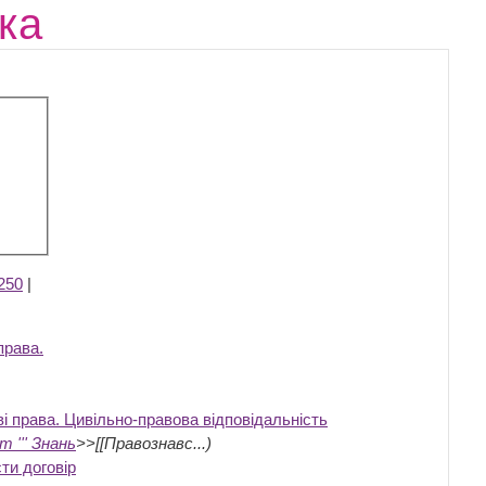
ка
250
|
права.
і права. Цивільно-правова відповідальність
т ''' Знань
>>[[Правознавс...)
ти договір
‎