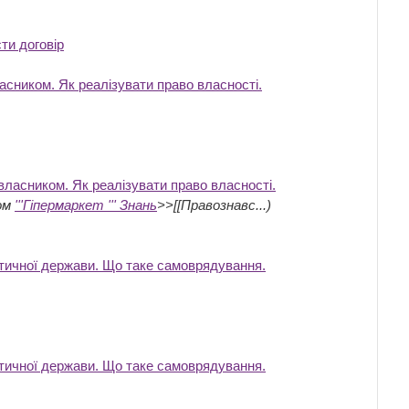
ти договір
‎
асником. Як реалізувати право власності.
власником. Як реалізувати право власності.
ом
'''Гіпермаркет ''' Знань
>>[[Правознавс...)
атичної держави. Що таке самоврядування.
атичної держави. Що таке самоврядування.