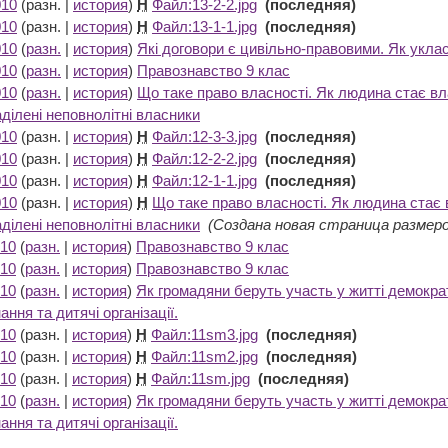
010
(разн. |
история
)
Н
Файл:13-2-2.jpg
‎
(последняя)
010
(разн. |
история
)
Н
Файл:13-1-1.jpg
‎
(последняя)
010
(
разн.
|
история
)
Які договори є цивільно-правовими. Як уклас
010
(
разн.
|
история
)
Правознавство 9 клас
‎
010
(
разн.
|
история
)
Що таке право власності. Як людина стає вл
ділені неповнолітні власники
‎
010
(разн. |
история
)
Н
Файл:12-3-3.jpg
‎
(последняя)
010
(разн. |
история
)
Н
Файл:12-2-2.jpg
‎
(последняя)
010
(разн. |
история
)
Н
Файл:12-1-1.jpg
‎
(последняя)
010
(разн. |
история
)
Н
Що таке право власності. Як людина стає 
ділені неповнолітні власники
‎
(Создана новая страница размер
010
(
разн.
|
история
)
Правознавство 9 клас
‎
010
(
разн.
|
история
)
Правознавство 9 клас
‎
010
(
разн.
|
история
)
Як громадяни беруть участь у житті демокр
ння та дитячі організації.
‎
010
(разн. |
история
)
Н
Файл:11sm3.jpg
‎
(последняя)
010
(разн. |
история
)
Н
Файл:11sm2.jpg
‎
(последняя)
010
(разн. |
история
)
Н
Файл:11sm.jpg
‎
(последняя)
010
(
разн.
|
история
)
Як громадяни беруть участь у житті демокр
ння та дитячі організації.
‎