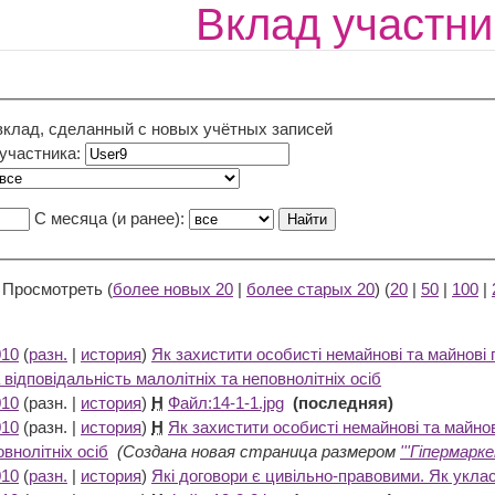
Вклад участни
вклад, сделанный с новых учётных записей
 участника:
С месяца (и ранее):
) Просмотреть (
более новых 20
|
более старых 20
) (
20
|
50
|
100
|
010
(
разн.
|
история
)
Як захистити особисті немайнові та майнові 
відповідальність малолітніх та неповнолітніх осіб
‎
010
(разн. |
история
)
Н
Файл:14-1-1.jpg
‎
(последняя)
010
(разн. |
история
)
Н
Як захистити особисті немайнові та майнов
овнолітніх осіб
‎
(Создана новая страница размером
'''Гіпермарке
010
(
разн.
|
история
)
Які договори є цивільно-правовими. Як уклас