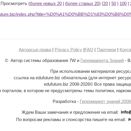
) Просмотреть (
более новых 20
|
более старых 20
) (
20
|
50
|
100
|
dufuture.biz/index.php?title=%D0%A1%D0%BB%D1%83%D0%B6
Авторські права
|
Privacy Policy
|
FAQ
|
Партнери
|
Конта
© Автор системы образования 7W и
Гипермаркета Знаний
- В
При использовании материалов ресурс
ссылка на edufuture.biz обязательна (для интернет ресур
edufuture.biz 2008-
2026© Все права защищ
ся порталом, в котором не предусмотрены темы политики, наркома
Разработка -
Гипермаркет знаний 2008
Ждем Ваши замечания и предложения на email:
По вопросам рекламы и спонсорства пишите на email: