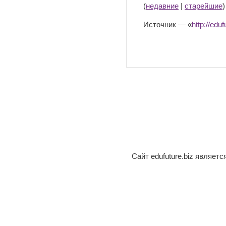
(
недавние
|
старейшие
Источник — «
http://e
Сайт edufuture.biz являет