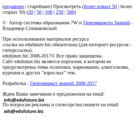
(
недавние
| старейшие) Просмотреть (
более новых 50
| более
старых 50) (
20
|
50
|
100
|
250
|
500
)
© Автор системы образования 7W и
Гипермаркета Знаний
-
Владимир Спиваковский
При использовании материалов ресурса
ссылка на edufuture.biz обязательна (для интернет ресурсов -
гиперссылка).
edufuture.biz 2008-2017© Все права защищены.
Сайт edufuture.biz является порталом, в котором не
предусмотрены темы политики, наркомании, алкоголизма,
курения и других "взрослых" тем.
Разработка -
Гипермаркет знаний 2008-2017
Ждем Ваши замечания и предложения на email:
По вопросам рекламы и спонсорства пишите на email: