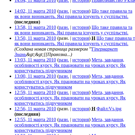
14:04, 11 марта 2010
(
разн.
|
история
)
Правознавство 9 кла
14:02, 11 марта 2010
(
разн.
|
история
)
Що таке правила та
як вони виникають. Які правила існують у суспільстві.
‎
(последняя)
13:58, 11 марта 2010
(
разн.
|
история
)
Що таке правила та
як вони виникають. Які правила існують у суспільстві.
‎
13:50, 11 марта 2010
(разн. |
история
)
Н
Що таке правила т
як вони виникають. Які правила існують у суспільстві.
‎
(Создана новая страница размером '''
Гіпермаркет
Знань
&gt;&gt;[[Правозна...)
13:03, 11 марта 2010
(
разн.
|
история
)
Мета, завдання,
особливості курсу. Як працювати на уроках курсу. Як
користуватись підручником
‎
13:00, 11 марта 2010
(
разн.
|
история
)
Мета, завдання,
особливості курсу. Як працювати на уроках курсу. Як
користуватись підручником
‎
12:59, 11 марта 2010
(
разн.
|
история
)
Мета, завдання,
особливості курсу. Як працювати на уроках курсу. Як
користуватись підручником
‎
12:56, 11 марта 2010
(разн. |
история
)
Н
Файл:Vs.jpg
‎
(последняя)
12:55, 11 марта 2010
(
разн.
|
история
)
Мета, завдання,
особливості курсу. Як працювати на уроках курсу. Як
користуватись підручником
‎