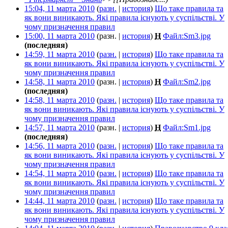
15:04, 11 марта 2010
(
разн.
|
история
)
Що таке правила та
як вони виникають. Які правила існують у суспільстві. У
чому призначення правил
‎
15:00, 11 марта 2010
(разн. |
история
)
Н
Файл:Sm3.jpg
‎
(последняя)
14:59, 11 марта 2010
(
разн.
|
история
)
Що таке правила та
як вони виникають. Які правила існують у суспільстві. У
чому призначення правил
‎
14:58, 11 марта 2010
(разн. |
история
)
Н
Файл:Sm2.jpg
‎
(последняя)
14:58, 11 марта 2010
(
разн.
|
история
)
Що таке правила та
як вони виникають. Які правила існують у суспільстві. У
чому призначення правил
‎
14:57, 11 марта 2010
(разн. |
история
)
Н
Файл:Sm1.jpg
‎
(последняя)
14:56, 11 марта 2010
(
разн.
|
история
)
Що таке правила та
як вони виникають. Які правила існують у суспільстві. У
чому призначення правил
‎
14:54, 11 марта 2010
(
разн.
|
история
)
Що таке правила та
як вони виникають. Які правила існують у суспільстві. У
чому призначення правил
‎
14:44, 11 марта 2010
(
разн.
|
история
)
Що таке правила та
як вони виникають. Які правила існують у суспільстві. У
чому призначення правил
‎