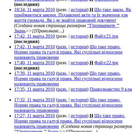
(последняя)
18:34, 11 марта 2010
(разн. |
история
)
Н
Що таке закон. Як
приймаються закони. Підзаконні акти та їх значення для
життя громади. Як і де знайти правовий документ
‎
(Создана новая страница размером
'''Гіпермаркет '''
Знань
>>[[Правознавс...)
17:42, 11 марта 2010
(разн. |
история
)
Н
Файл:21.jpg
‎
(последняя)
17:42, 11 марта 2010
(
разн.
|
история
)
Що таке право.
Норми права та галузі права. Які суспільні відносини
називають правовими
‎
17:40, 11 марта 2010
(разн. |
история
)
Н
Файл:22.jpg
‎
(последняя)
17:39, 11 марта 2010
(
разн.
|
история
)
Що таке право.
Норми права та галузі права. Які суспільні відносини
називають правовими
‎
17:35, 11 марта 2010
(
разн.
|
история
)
Правознавство 9 кла
17:32, 11 марта 2010
(
разн.
|
история
)
Що таке право.
Норми права та галузі права. Які суспільні відносини
називають правовими
‎
17:27, 11 марта 2010
(разн. |
история
)
Н
Що таке право.
Норми права та галузі права. Які суспільні відносини
називають правовими
‎
(Создана новая страница размеро
'''Гіпермаркет ''' Знань
>>[[Правознавс...)