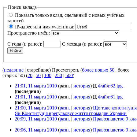
Поиск вклада
Показать только вклад, сделанный с новых учётных
записей
IP-адрес или имя участника:
Пространство имён:
С года (и ранее):
С месяца (и ранее):
(
недавние
| старейшие) Просмотреть (
более новых 50
| более
старых 50) (
20
|
50
|
100
|
250
|
500
)
21:01, 11 марта 2010
(разн. |
история
)
Н
Файл:62.jpg
‎
(последняя)
21:01, 11 марта 2010
(разн. |
история
)
Н
Файл:61.jpg
‎
(последняя)
21:00, 11 марта 2010
(
разн.
|
история
)
Що таке конституція
Як Конституція врегульовує життя громадян України
‎
20:09, 11 марта 2010
(
разн.
|
история
)
Правознавство 9 кла
20:06, 11 марта 2010
(
разн.
|
история
)
Правознавство 9 кла