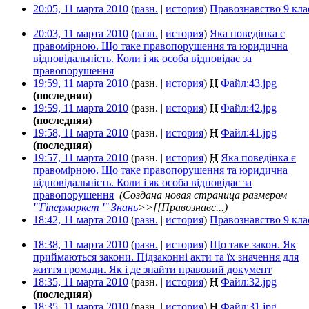
20:05, 11 марта 2010
(
разн.
|
история
)
Правознавство 9 кла
20:03, 11 марта 2010
(
разн.
|
история
)
Яка поведінка є
правомірною. Що таке правопорушення та юридична
відповідальність. Коли і як особа відповідає за
правопорушення
‎
19:59, 11 марта 2010
(разн. |
история
)
Н
Файл:43.jpg
‎
(последняя)
19:59, 11 марта 2010
(разн. |
история
)
Н
Файл:42.jpg
‎
(последняя)
19:58, 11 марта 2010
(разн. |
история
)
Н
Файл:41.jpg
‎
(последняя)
19:57, 11 марта 2010
(разн. |
история
)
Н
Яка поведінка є
правомірною. Що таке правопорушення та юридична
відповідальність. Коли і як особа відповідає за
правопорушення
‎
(Создана новая страница размером
'''Гіпермаркет ''' Знань
>>[[Правознавс...)
18:42, 11 марта 2010
(
разн.
|
история
)
Правознавство 9 кла
18:38, 11 марта 2010
(
разн.
|
история
)
Що таке закон. Як
приймаються закони. Підзаконні акти та їх значення для
життя громади. Як і де знайти правовий документ
‎
18:35, 11 марта 2010
(разн. |
история
)
Н
Файл:32.jpg
‎
(последняя)
18:35, 11 марта 2010
(разн. |
история
)
Н
Файл:31.jpg
‎