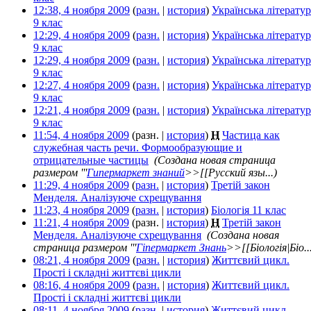
12:38, 4 ноября 2009
(
разн.
|
история
)
Українська літератур
9 клас
‎
12:29, 4 ноября 2009
(
разн.
|
история
)
Українська літератур
9 клас
‎
12:29, 4 ноября 2009
(
разн.
|
история
)
Українська літератур
9 клас
‎
12:27, 4 ноября 2009
(
разн.
|
история
)
Українська літератур
9 клас
‎
12:21, 4 ноября 2009
(
разн.
|
история
)
Українська літератур
9 клас
‎
11:54, 4 ноября 2009
(разн. |
история
)
Н
Частица как
служебная часть речи. Формообразующие и
отрицательные частицы
‎
(Создана новая страница
размером '''
Гипермаркет знаний
>>[[Русский язы...)
11:29, 4 ноября 2009
(
разн.
|
история
)
Третій закон
Менделя. Аналізуюче схрещування
‎
11:23, 4 ноября 2009
(
разн.
|
история
)
Біологія 11 клас
‎
11:21, 4 ноября 2009
(разн. |
история
)
Н
Третій закон
Менделя. Аналізуюче схрещування
‎
(Создана новая
страница размером '''
Гіпермаркет Знань
>>[[Біологія|Біо..
08:21, 4 ноября 2009
(
разн.
|
история
)
Життєвий цикл.
Прості і складні життєві цикли
‎
08:16, 4 ноября 2009
(
разн.
|
история
)
Життєвий цикл.
Прості і складні життєві цикли
‎
08:11, 4 ноября 2009
(
разн.
|
история
)
Життєвий цикл.