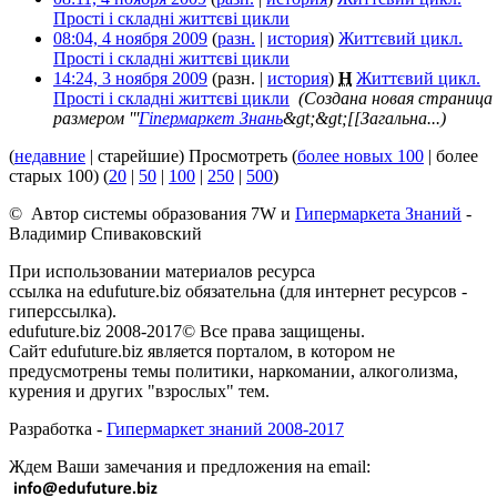
Прості і складні життєві цикли
‎
08:04, 4 ноября 2009
(
разн.
|
история
)
Життєвий цикл.
Прості і складні життєві цикли
‎
14:24, 3 ноября 2009
(разн. |
история
)
Н
Життєвий цикл.
Прості і складні життєві цикли
‎
(Создана новая страница
размером '''
Гіпермаркет Знань
&gt;&gt;[[Загальна...)
(
недавние
| старейшие) Просмотреть (
более новых 100
| более
старых 100) (
20
|
50
|
100
|
250
|
500
)
© Автор системы образования 7W и
Гипермаркета Знаний
-
Владимир Спиваковский
При использовании материалов ресурса
ссылка на edufuture.biz обязательна (для интернет ресурсов -
гиперссылка).
edufuture.biz 2008-2017© Все права защищены.
Сайт edufuture.biz является порталом, в котором не
предусмотрены темы политики, наркомании, алкоголизма,
курения и других "взрослых" тем.
Разработка -
Гипермаркет знаний 2008-2017
Ждем Ваши замечания и предложения на email: