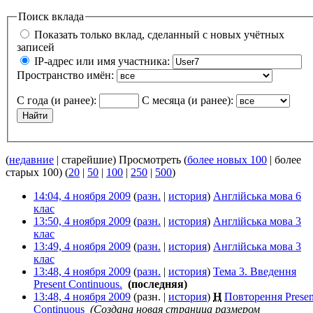
Поиск вклада
Показать только вклад, сделанный с новых учётных
записей
IP-адрес или имя участника:
Пространство имён:
С года (и ранее):
С месяца (и ранее):
(
недавние
| старейшие) Просмотреть (
более новых 100
| более
старых 100) (
20
|
50
|
100
|
250
|
500
)
14:04, 4 ноября 2009
(
разн.
|
история
)
Англійська мова 6
клас
‎
13:50, 4 ноября 2009
(
разн.
|
история
)
Англійська мова 3
клас
‎
13:49, 4 ноября 2009
(
разн.
|
история
)
Англійська мова 3
клас
‎
13:48, 4 ноября 2009
(
разн.
|
история
)
Тема 3. Введення
Present Continuous.
‎
(последняя)
13:48, 4 ноября 2009
(разн. |
история
)
Н
Повторення Presen
Continuous
‎
(Создана новая страница размером