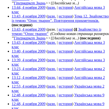
'''
Гіпермаркет Знань
>>[[Англійська м...)
13:44, 4 ноября 2009
(
разн.
|
история
)
Англійська мова 3
клас
‎
13:43, 4 ноября 2009
(
разн.
|
история
)
Тема 12. Знайомство
із темою “Опис тварин”. Повторення прикметників.
‎
(последняя)
13:43, 4 ноября 2009
(разн. |
история
)
Н
Знайомство із
темою “Опис тварин”
‎
(Создана новая страница размеро
'''
Гіпермаркет Знань
>>[[Англійська м...)
(последняя)
13:43, 4 ноября 2009
(
разн.
|
история
)
Англійська мова 3
клас
‎
13:40, 4 ноября 2009
(
разн.
|
история
)
Англійська мова 3
клас
‎
13:39, 4 ноября 2009
(
разн.
|
история
)
Англійська мова 3
клас
‎
13:23, 4 ноября 2009
(
разн.
|
история
)
Англійська мова 2
клас
‎
13:12, 4 ноября 2009
(
разн.
|
история
)
Англійська мова 2
клас
‎
12:53, 4 ноября 2009
(
разн.
|
история
)
Українська мова 2
клас
‎
12:48, 4 ноября 2009
(
разн.
|
история
)
Українська мова 9
клас
‎
12:48, 4 ноября 2009
(
разн.
|
история
)
Українська мова 9
клас
‎