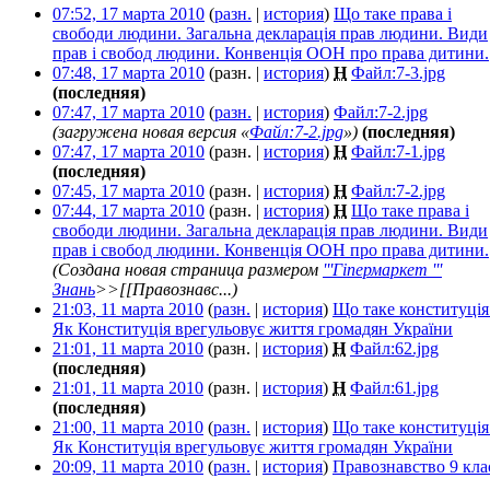
07:52, 17 марта 2010
(
разн.
|
история
)
Що таке права і
свободи людини. Загальна декларація прав людини. Види
прав і свобод людини. Конвенція ООН про права дитини.
07:48, 17 марта 2010
(разн. |
история
)
Н
Файл:7-3.jpg
‎
(последняя)
07:47, 17 марта 2010
(
разн.
|
история
)
Файл:7-2.jpg
‎
(загружена новая версия «
Файл:7-2.jpg
»)
(последняя)
07:47, 17 марта 2010
(разн. |
история
)
Н
Файл:7-1.jpg
‎
(последняя)
07:45, 17 марта 2010
(разн. |
история
)
Н
Файл:7-2.jpg
‎
07:44, 17 марта 2010
(разн. |
история
)
Н
Що таке права і
свободи людини. Загальна декларація прав людини. Види
прав і свобод людини. Конвенція ООН про права дитини.
(Создана новая страница размером
'''Гіпермаркет '''
Знань
>>[[Правознавс...)
21:03, 11 марта 2010
(
разн.
|
история
)
Що таке конституція
Як Конституція врегульовує життя громадян України
‎
21:01, 11 марта 2010
(разн. |
история
)
Н
Файл:62.jpg
‎
(последняя)
21:01, 11 марта 2010
(разн. |
история
)
Н
Файл:61.jpg
‎
(последняя)
21:00, 11 марта 2010
(
разн.
|
история
)
Що таке конституція
Як Конституція врегульовує життя громадян України
‎
20:09, 11 марта 2010
(
разн.
|
история
)
Правознавство 9 кла