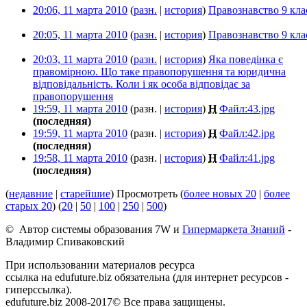
20:06, 11 марта 2010
(
разн.
|
история
)
Правознавство 9 кла
20:05, 11 марта 2010
(
разн.
|
история
)
Правознавство 9 кла
20:03, 11 марта 2010
(
разн.
|
история
)
Яка поведінка є
правомірною. Що таке правопорушення та юридична
відповідальність. Коли і як особа відповідає за
правопорушення
‎
19:59, 11 марта 2010
(разн. |
история
)
Н
Файл:43.jpg
‎
(последняя)
19:59, 11 марта 2010
(разн. |
история
)
Н
Файл:42.jpg
‎
(последняя)
19:58, 11 марта 2010
(разн. |
история
)
Н
Файл:41.jpg
‎
(последняя)
(
недавние
|
старейшие
) Просмотреть (
более новых 20
|
более
старых 20
) (
20
|
50
|
100
|
250
|
500
)
© Автор системы образования 7W и
Гипермаркета Знаний
-
Владимир Спиваковский
При использовании материалов ресурса
ссылка на edufuture.biz обязательна (для интернет ресурсов -
гиперссылка).
edufuture.biz 2008-2017© Все права защищены.