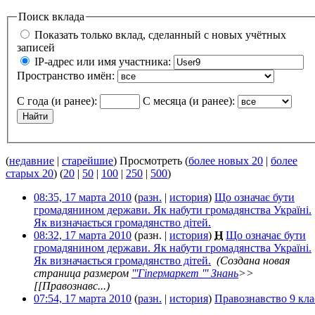
Поиск вклада
Показать только вклад, сделанный с новых учётных
записей
IP-адрес или имя участника:
Пространство имён:
С года (и ранее):
С месяца (и ранее):
(
недавние
|
старейшие
) Просмотреть (
более новых 20
|
более
старых 20
) (
20
|
50
|
100
|
250
|
500
)
08:35, 17 марта 2010
(
разн.
|
история
)
Що означає бути
громадянином держави. Як набути громадянства Україні.
Як визначається громадянство дітей.
‎
08:32, 17 марта 2010
(разн. |
история
)
Н
Що означає бути
громадянином держави. Як набути громадянства Україні.
Як визначається громадянство дітей.
‎
(Создана новая
страница размером
'''Гіпермаркет ''' Знань
>>
[[Правознавс...)
07:54, 17 марта 2010
(
разн.
|
история
)
Правознавство 9 кла