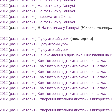
 2012
(
разн.
|
история
)
На гостинах у Ганнусі
‎
 2012
(
разн.
|
история
)
На гостинах у Ганнусі
‎
 2012
(
разн.
|
история
)
На гостинах у Ганнусі
‎
 2012
(
разн.
|
история
)
Інформатика 2 клас
‎
 2012
(
разн.
|
история
)
На гостинах у Ганнусі
‎
 2012
(разн. |
история
)
Н
На гостинах у Ганнусі
‎
(Новая страница: 
 2012
(
разн.
|
история
)
Підсумковий урок
‎
(последняя)
 2012
(
разн.
|
история
)
Підсумковий урок
‎
 2012
(
разн.
|
история
)
Підсумковий урок
‎
 2012
(
разн.
|
история
)
Ознайомлення з призначенням клавіш на к
 2012
(
разн.
|
история
)
Комп’ютерна підтримка вивчення навчальни
 2012
(
разн.
|
история
)
Комп’ютерна підтримка вивчення навчальни
 2012
(
разн.
|
история
)
Комп’ютерна підтримка вивчення навчальни
 2012
(
разн.
|
история
)
Комп’ютерна підтримка вивчення навчальни
 2012
(
разн.
|
история
)
Комп’ютерна підтримка вивчення навчальни
 2012
(
разн.
|
история
)
Комп’ютерна підтримка вивчення навчальни
 2012
(
разн.
|
история
)
Комп’ютерна підтримка вивчення навчальни
 2012
(
разн.
|
история
)
Створення вітальної листівки з використан
 2012
(
разн.
|
история
)
Створення вітальної листівки з використан