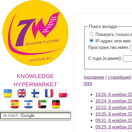
Поиск вклада
Показать только 
IP-адрес или имя
Пространство имён:
С года (и ранее):
KNOWLEDGE
(
недавние
|
старейшие
500
)
HYPERMARKET
10:26, 8 ноября 2
10:24, 8 ноября 2
10:22, 8 ноября 2
10:20, 8 ноября 2
09:31, 8 ноября 2
09:29, 8 ноября 2