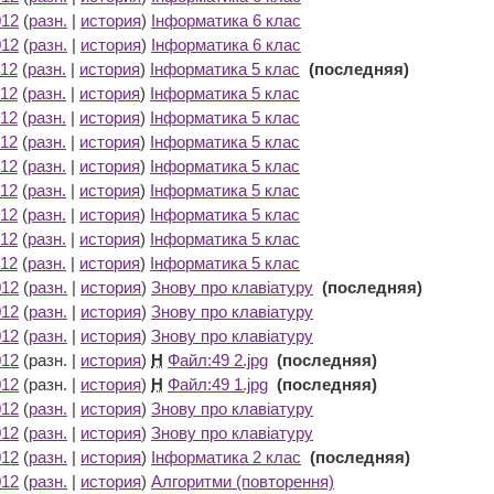
012
(
разн.
|
история
)
Інформатика 6 клас
‎
012
(
разн.
|
история
)
Інформатика 6 клас
‎
012
(
разн.
|
история
)
Інформатика 5 клас
‎
(последняя)
012
(
разн.
|
история
)
Інформатика 5 клас
‎
012
(
разн.
|
история
)
Інформатика 5 клас
‎
012
(
разн.
|
история
)
Інформатика 5 клас
‎
012
(
разн.
|
история
)
Інформатика 5 клас
‎
012
(
разн.
|
история
)
Інформатика 5 клас
‎
012
(
разн.
|
история
)
Інформатика 5 клас
‎
012
(
разн.
|
история
)
Інформатика 5 клас
‎
012
(
разн.
|
история
)
Інформатика 5 клас
‎
012
(
разн.
|
история
)
Знову про клавіатуру
‎
(последняя)
012
(
разн.
|
история
)
Знову про клавіатуру
‎
012
(
разн.
|
история
)
Знову про клавіатуру
‎
012
(разн. |
история
)
Н
Файл:49 2.jpg
‎
(последняя)
012
(разн. |
история
)
Н
Файл:49 1.jpg
‎
(последняя)
012
(
разн.
|
история
)
Знову про клавіатуру
‎
012
(
разн.
|
история
)
Знову про клавіатуру
‎
012
(
разн.
|
история
)
Інформатика 2 клас
‎
(последняя)
012
(
разн.
|
история
)
Алгоритми (повторення)
‎