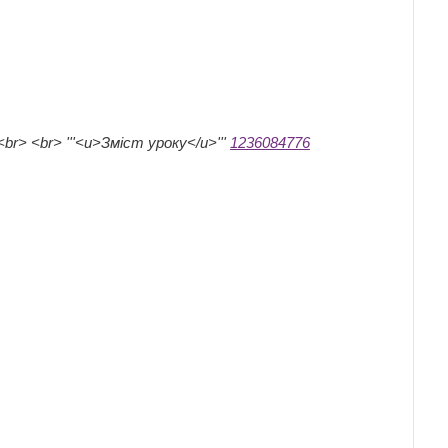
br> <br> '''<u>Зміст уроку</u>'''
1236084776