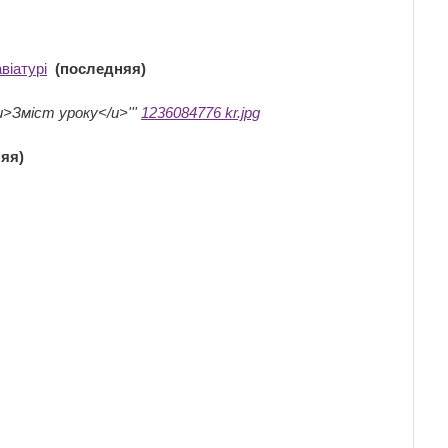
віатурі
‎
(последняя)
u>Зміст уроку</u>'''
1236084776 kr.jpg
яя)