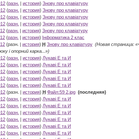
012
(
разн.
|
история
)
Знову про клавіатуру
‎
012
(
разн.
|
история
)
Знову про клавіатуру
‎
012
(
разн.
|
история
)
Знову про клавіатуру
‎
012
(
разн.
|
история
)
Знову про клавіатуру
‎
012
(
разн.
|
история
)
Знову про клавіатуру
‎
012
(
разн.
|
история
)
Інформатика 2 клас
‎
012
(разн. |
история
)
Н
Знову про клавіатуру
‎
(Новая страница: «<
ку і опорний карка...»)
012
(
разн.
|
история
)
Лукаві Е та И
‎
012
(
разн.
|
история
)
Лукаві Е та И
‎
012
(
разн.
|
история
)
Лукаві Е та И
‎
012
(
разн.
|
история
)
Лукаві Е та И
‎
012
(
разн.
|
история
)
Лукаві Е та И
‎
012
(разн. |
история
)
Н
Файл:59 2.jpg
‎
(последняя)
012
(
разн.
|
история
)
Лукаві Е та И
‎
012
(
разн.
|
история
)
Лукаві Е та И
‎
012
(
разн.
|
история
)
Лукаві Е та И
‎
012
(
разн.
|
история
)
Лукаві Е та И
‎
012
(
разн.
|
история
)
Лукаві Е та И
‎
012
(
разн.
|
история
)
Лукаві Е та И
‎