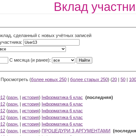
Вклад участни
вклад, сделанный с новых учётных записей
 участника:
С месяца (и ранее):
) Просмотреть (
более новых 250
|
более старых 250
) (
20
|
50
|
10
012
(
разн.
|
история
)
Інформатика 6 клас
‎
(последняя)
012
(
разн.
|
история
)
Інформатика 6 клас
‎
012
(
разн.
|
история
)
Інформатика 6 клас
‎
012
(
разн.
|
история
)
Інформатика 6 клас
‎
012
(
разн.
|
история
)
Інформатика 6 клас
‎
012
(
разн.
|
история
)
ПРОЦЕДУРИ З АРГУМЕНТАМИ
‎
(последня