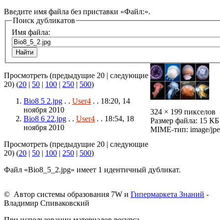
Введите имя файла без приставки «Файл:».
Поиск дубликатов
Имя файла:
Просмотреть (предыдущие 20 | следующие
20) (
20
|
50
|
100
|
250
|
500
)
Bio8 5 2.jpg
. .
User4
. . 18:20, 14
ноября 2010
324 × 199 пикселов
Bio8 6 22.jpg
. .
User4
. . 18:54, 18
Размер файла: 15 КБ
ноября 2010
MIME-тип: image/jp
Просмотреть (предыдущие 20 | следующие
20) (
20
|
50
|
100
|
250
|
500
)
Файл «Bio8_5_2.jpg» имеет 1 идентичный дубликат.
© Автор системы образования 7W и
Гипермаркета Знаний
-
Владимир Спиваковский
При использовании материалов ресурса