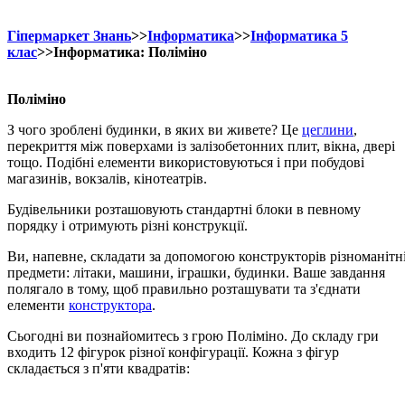
Гіпермаркет Знань
>>
Інформатика
>>
Інформатика 5
клас
>>Інформатика: Поліміно
Поліміно
З чого зроблені будинки, в яких ви живете? Це
цеглини
,
перекриття між поверхами із залізобетонних плит, вікна, двері
тощо. Подібні елементи використовуються і при побудові
магазинів, вокзалів, кінотеатрів.
Будівельники розташовують стандартні блоки в певному
порядку і отримують різні конструкції.
Ви, напевне, складати за допомогою конструкторів різноманітн
предмети: літаки, машини, іграшки, будинки. Ваше завдання
полягало в тому, щоб правильно розташувати та з'єднати
елементи
конструктора
.
Сьогодні ви познайомитесь з грою Поліміно. До складу гри
входить 12 фігурок різної конфігурації. Кожна з фігур
складається з п'яти квадратів: