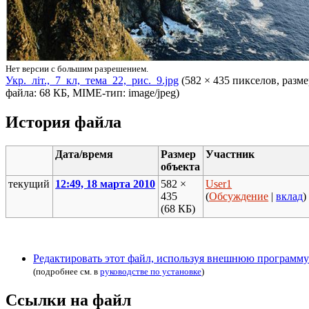
Нет версии с большим разрешением.
Укр._літ.,_7_кл,_тема_22,_рис._9.jpg
‎ (582 × 435 пикселов, разм
файла: 68 КБ, MIME-тип: image/jpeg)
История файла
Дата/время
Размер
Участник
объекта
текущий
12:49, 18 марта 2010
582 ×
User1
435
(
Обсуждение
|
вклад
)
(68 КБ)
Редактировать этот файл, используя внешнюю программу
(подробнее см. в
руководстве по установке
)
Ссылки на файл