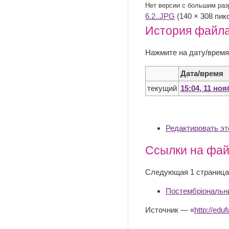
Нет версии с большим ра
6.2..JPG
‎ (140 × 308 пи
История файл
Нажмите на дату/время
Дата/время
текущий
15:04, 11 но
Редактировать э
Ссылки на фа
Следующая 1 страница
Постембріональни
Источник — «
http://e