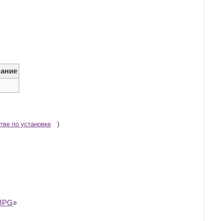
ание
тве по установке
)
.JPG
»