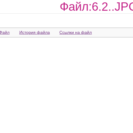
Файл:6.2..JP
Файл
История файла
Ссылки на файл