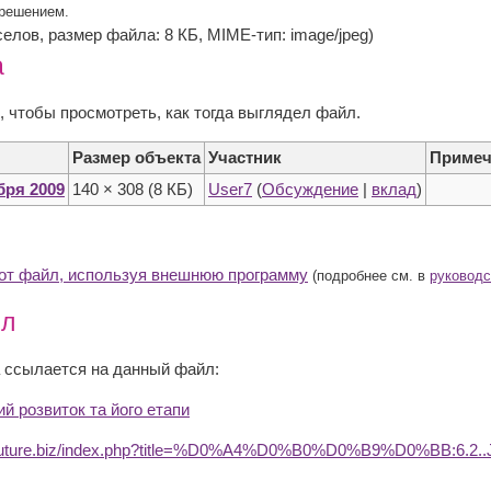
зрешением.
кселов, размер файла: 8 КБ, MIME-тип: image/jpeg)
а
, чтобы просмотреть, как тогда выглядел файл.
Размер объекта
Участник
Примеч
ября 2009
140 × 308
(8 КБ)
User7
(
Обсуждение
|
вклад
)
тот файл, используя внешнюю программу
(подробнее см. в
руководс
йл
 ссылается на данный файл:
й розвиток та його етапи
dufuture.biz/index.php?title=%D0%A4%D0%B0%D0%B9%D0%BB:6.2.