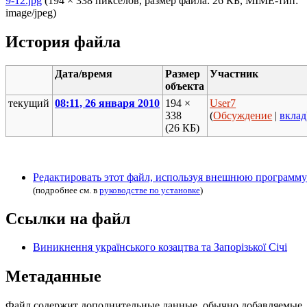
9-12.jpg
‎ (194 × 338 пикселов, размер файла: 26 КБ, MIME-тип:
image/jpeg)
История файла
Дата/время
Размер
Участник
объекта
текущий
08:11, 26 января 2010
194 ×
User7
338
(
Обсуждение
|
вклад
(26 КБ)
Редактировать этот файл, используя внешнюю программу
(подробнее см. в
руководстве по установке
)
Ссылки на файл
Виникнення українського козацтва та Запорізької Січі
Метаданные
Файл содержит дополнительные данные, обычно добавляемые