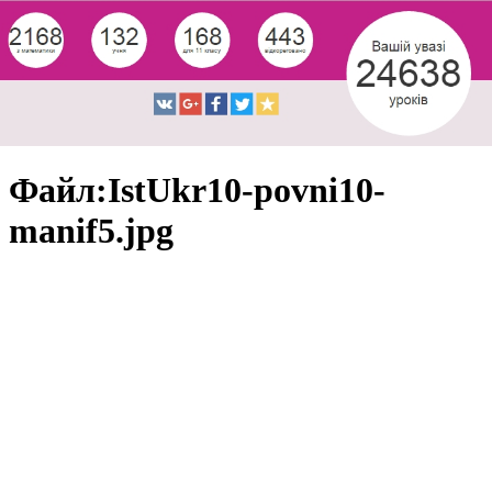
Файл:IstUkr10-povni10-
manif5.jpg