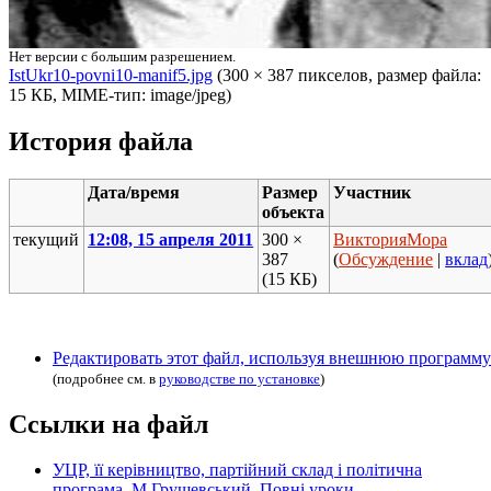
Нет версии с большим разрешением.
IstUkr10-povni10-manif5.jpg
‎ (300 × 387 пикселов, размер файла:
15 КБ, MIME-тип: image/jpeg)
История файла
Дата/время
Размер
Участник
объекта
текущий
12:08, 15 апреля 2011
300 ×
ВикторияМора
387
(
Обсуждение
|
вклад
(15 КБ)
Редактировать этот файл, используя внешнюю программу
(подробнее см. в
руководстве по установке
)
Ссылки на файл
УЦР, її керівництво, партійний склад і політична
програма. М.Грушевський. Повні уроки