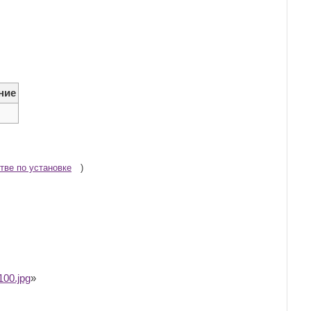
ние
тве по установке
)
00.jpg
»