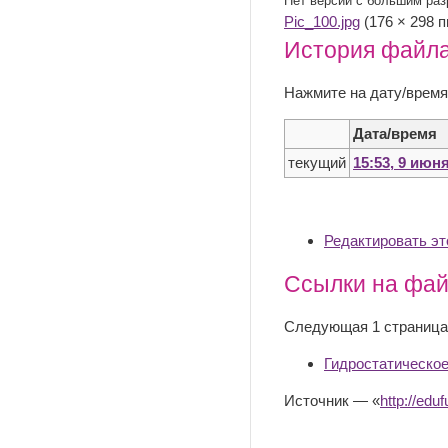
Нет версии с большим ра
Pic_100.jpg
‎ (176 × 298
История файл
Нажмите на дату/время
Дата/время
текущий
15:53, 9 июн
Редактировать э
Ссылки на фа
Следующая 1 страница
Гидростатическо
Источник — «
http://e