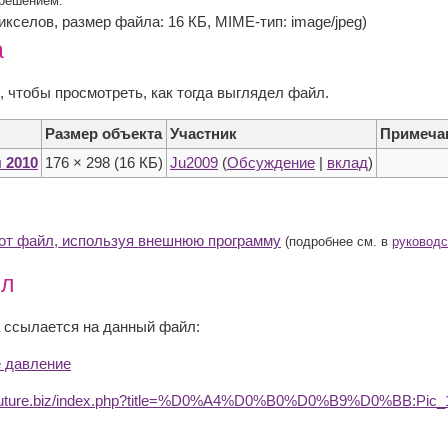
зрешением.
 пикселов, размер файла: 16 КБ, MIME-тип: image/jpeg)
а
, чтобы просмотреть, как тогда выглядел файл.
Размер объекта
Участник
Примеча
я 2010
176 × 298
(16 КБ)
Ju2009
(
Обсуждение
|
вклад
)
тот файл, используя внешнюю программу
(подробнее см. в
руководс
йл
 ссылается на данный файл:
е давление
dufuture.biz/index.php?title=%D0%A4%D0%B0%D0%B9%D0%BB:Pic_1