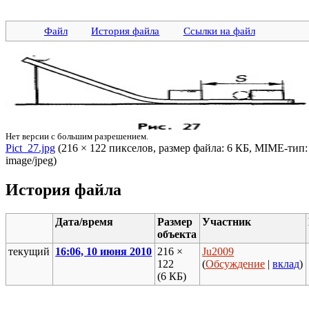
Файл
История файла
Ссылки на файл
Нет версии с большим разрешением.
Pict_27.jpg
‎ (216 × 122 пикселов, размер файла: 6 КБ, MIME-тип:
image/jpeg)
История файла
Дата/время
Размер
Участник
объекта
текущий
16:06, 10 июня 2010
216 ×
Ju2009
122
(
Обсуждение
|
вклад
)
(6 КБ)