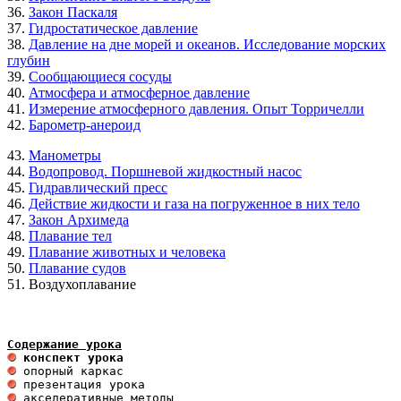
36.
Закон Паскаля
37.
Гидростатическое давление
38.
Давление на дне морей и океанов. Исследование морских
глубин
39.
Сообщающиеся сосуды
40.
Атмосфера и атмосферное давление
41.
Измерение атмосферного давления. Опыт Торричелли
42.
Барометр-анероид
43.
Манометры
44.
Водопровод. Поршневой жидкостный насос
45.
Гидравлический пресс
46.
Действие жидкости и газа на погруженное в них тело
47.
Закон Архимеда
48.
Плавание тел
49.
Плавание животных и человека
50.
Плавание судов
51. Воздухоплавание
Содержание урока
 конспект урока                       