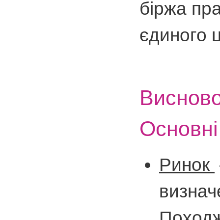
біржа пра
єдиного ц
Виснов
Основні
Ринок
визначе
Походж