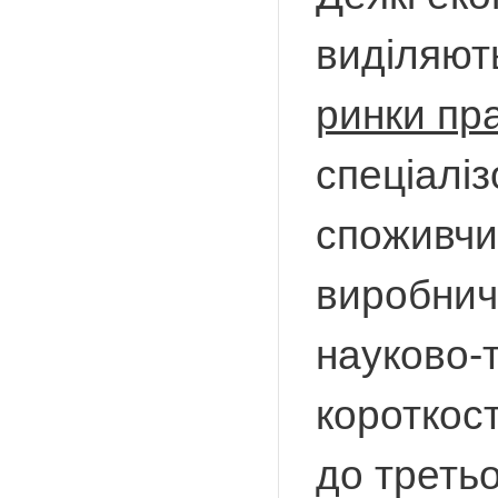
виділяють
ринки пра
спеціаліз
споживчи
виробнич
науково-т
короткост
до третьо