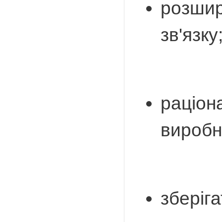
розшир
зв'язку
раціон
виробн
зберіга