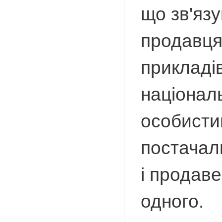
що зв'язу
продавця
прикладів
національ
особистий
постачаль
і продаве
одного.