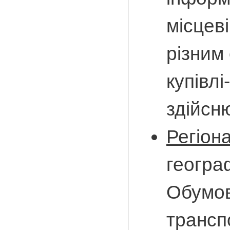
місцеві
різним
купівл
здійсн
Регіон
географ
Обумов
трансп