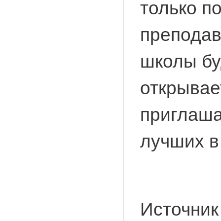
только п
преподав
школы б
открывае
приглаша
лучших в
Источник