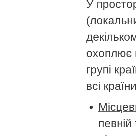
У просто
(локальн
декілько
охоплює 
групі кра
всі країни
Місцев
певній 