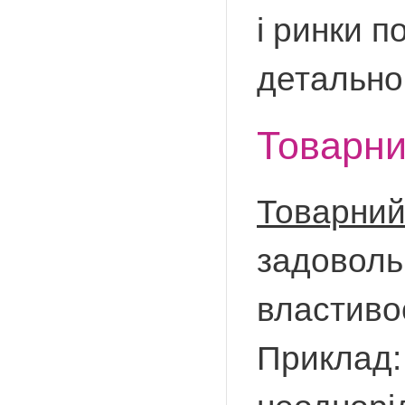
і ринки 
детально 
Товарни
Товарни
задоволь
властив
Приклад