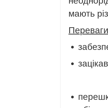
неоднорі
мають
рі
Переваги
забезпе
заціка
перешк