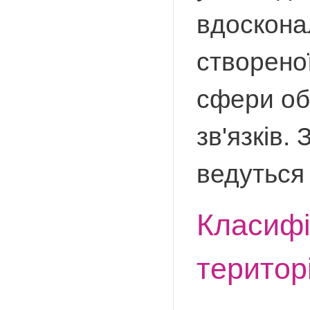
вдоскона
створеної
сфери обі
зв'язків.
ведуться 
Класифі
територ