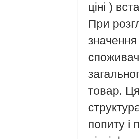
ціні ) вс
При розгл
значення 
споживачі
загальног
товар. Ця
структур
попиту і 