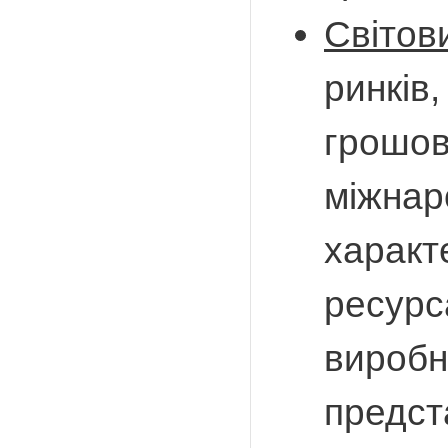
Світов
ринків
грошов
міжнар
характ
ресурс
виробн
предст