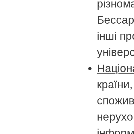
різнома
Бессар
інші пр
універ
Націон
країни,
спожив
нерухо
інформ