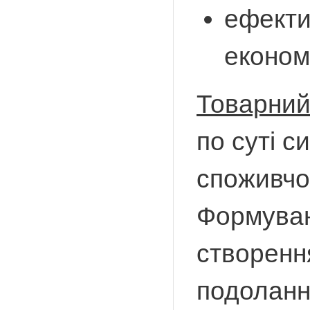
ефекти
економ
Товарний
по суті с
споживчо
Формуван
створенн
подоланн