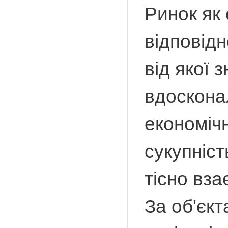
Ринок як
відповідн
від якої 
вдосконал
економічн
сукупніст
тісно вза
За об'єкт