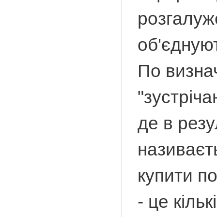
розгалуже
об'єдную
По визн
"зустріча
де в резу
називаєть
купити по
- це кіль