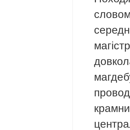
словом
середн
магіст
довкол
магдеб
провод
крамни
центра