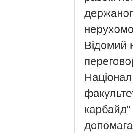
держаного
нерухомо
Відомий н
перегово
Національ
факульте
карбайд"
допомагає