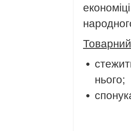
економіці
народног
Товарний
стежит
нього;
спонук