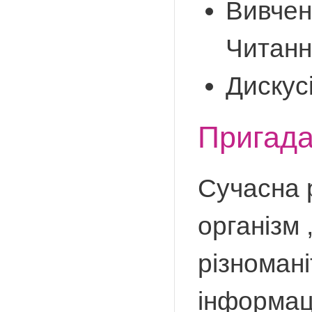
Вивчен
Читанн
Дискусі
Пригада
Сучасна 
організм 
різномані
інформац