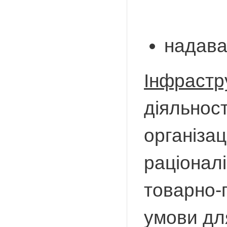
надава
Інфрастр
діяльност
організац
раціоналі
товарно-
умови для