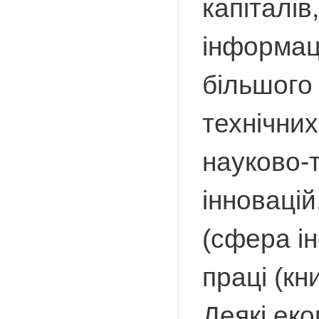
капіталів
інформаці
більшого
технічних
науково-т
інновацій
(сфера і
праці (кни
Деякі еко