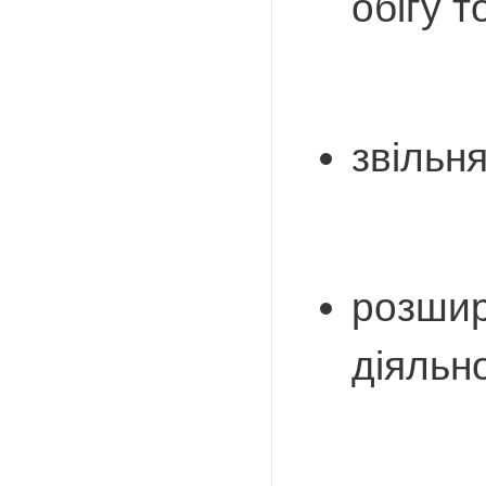
обігу т
звільн
розшир
діяльно