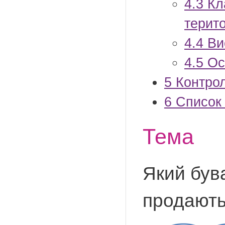
4.3
Кл
терит
4.4
Ви
4.5
Ос
5
Контрол
6
Список
Тема
Який бува
продают