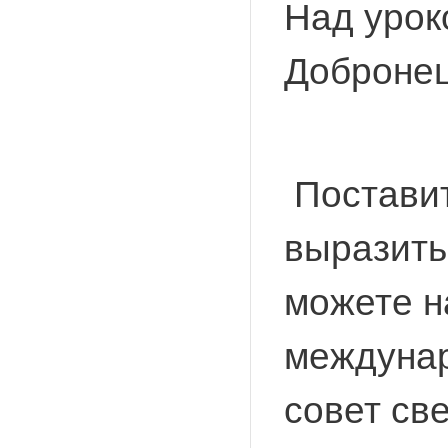
Над урок
Добронец
Поставит
выразить
можете 
междунар
совет св