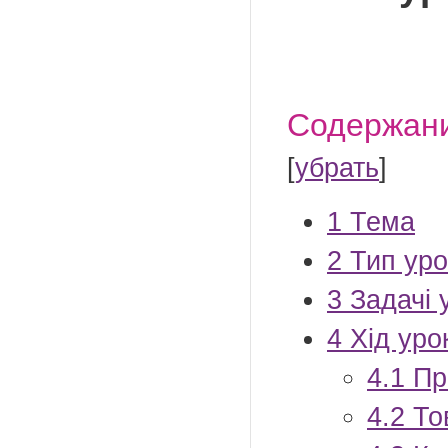
Содержан
[
убрать
]
1
Тема
2
Тип уро
3
Задачі 
4
Хід уро
4.1
Пр
4.2
То