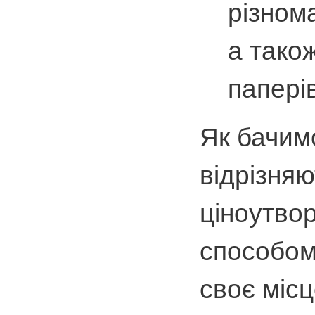
різнома
а також
паперів
Як бачимо
відрізняю
ціноутво
способом
своє місц