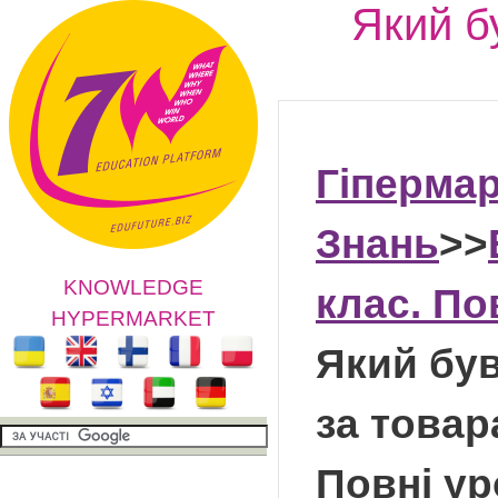
Який б
Гіперма
Знань
>>
KNOWLEDGE
клас. По
HYPERMARKET
Який був
за това
Повні ур