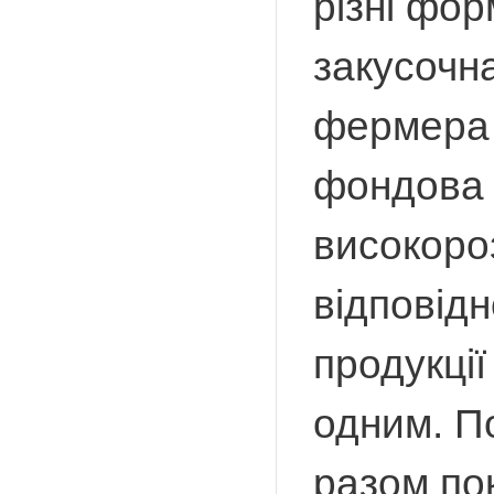
різні фо
закусочн
фермера 
фондова б
високороз
відповідн
продукції
одним. По
разом пок