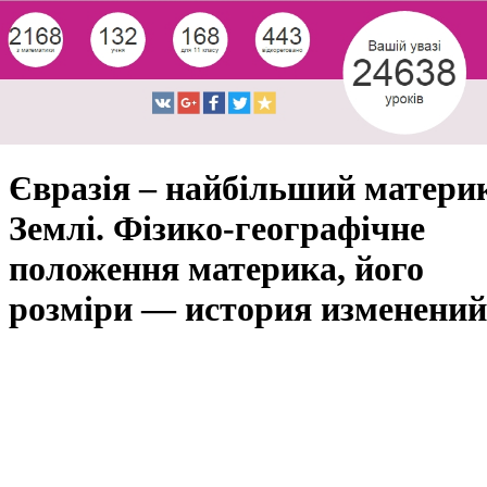
Євразія – найбільший матери
Землі. Фізико-географічне
положення материка, його
розміри — история изменений