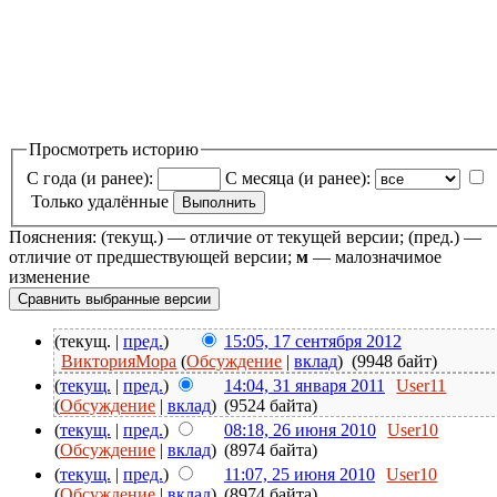
Просмотреть историю
С года (и ранее):
С месяца (и ранее):
Только удалённые
Пояснения: (текущ.) — отличие от текущей версии; (пред.) —
отличие от предшествующей версии;
м
— малозначимое
изменение
(текущ. |
пред.
)
15:05, 17 сентября 2012
ВикторияМора
(
Обсуждение
|
вклад
)
(9948 байт)
(
текущ.
|
пред.
)
14:04, 31 января 2011
User11
(
Обсуждение
|
вклад
)
(9524 байта)
(
текущ.
|
пред.
)
08:18, 26 июня 2010
User10
(
Обсуждение
|
вклад
)
(8974 байта)
(
текущ.
|
пред.
)
11:07, 25 июня 2010
User10
(
Обсуждение
|
вклад
)
(8974 байта)