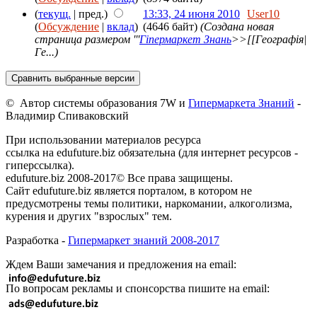
(
текущ.
| пред.)
13:33, 24 июня 2010
User10
(
Обсуждение
|
вклад
)
(4646 байт)
(Создана новая
страница размером '''
Гіпермаркет Знань
>>[[Географія|
Ге...)
© Автор системы образования 7W и
Гипермаркета Знаний
-
Владимир Спиваковский
При использовании материалов ресурса
ссылка на edufuture.biz обязательна (для интернет ресурсов -
гиперссылка).
edufuture.biz 2008-2017© Все права защищены.
Сайт edufuture.biz является порталом, в котором не
предусмотрены темы политики, наркомании, алкоголизма,
курения и других "взрослых" тем.
Разработка -
Гипермаркет знаний 2008-2017
Ждем Ваши замечания и предложения на email:
По вопросам рекламы и спонсорства пишите на email: