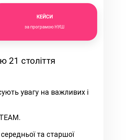
КЕЙСИ
за програмою
НУШ
ю 21 століття
ують увагу на важливих і
STEAM.
 середньої та старшої