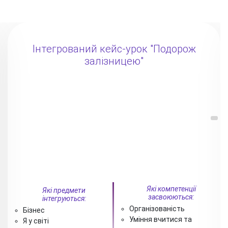
Інтегрований кейс-урок "Подорож
залізницею"
Які компетенції
Які предмети
засвоюються:
інтегруються:
Організованість
Бізнес
Уміння вчитися та
Я у світі