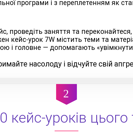
ьної програми і з переплетенням як ста
йс, проведіть заняття та переконайтеся
ожен кейс-урок 7W містить теми та матері
ою і головне — допомагають «увімкнути
имайте насолоду і відчуйте свій апгр
0 кейс-уроків цього