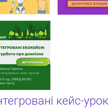
нтегровані кейс-уро