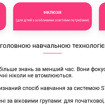
ІНКЛЮЗІЯ
(для дітей з особливими освітніми потребами)
 головною навчальною технологіє
ільше знань за менший час. Вони фокус
учні ніколи не втомлюються.
 визнаний спосіб навчання за системою 
ні за віковими групами: для початкової,