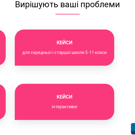
Вирішують ваші проблеми
КЕЙСИ
для середньої і старшої школи 5-11 класи
КЕЙСИ
інтерактивні