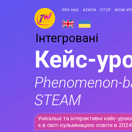
ПРО НАС
КЕЙСИ
ПТСР
WOW-УР
Інтегровані
Кейс-ур
Phenomenon-ba
STEAM
Унікальні та інтерактивні кейс-урок
є в світі кульмінацією освіти в 2024