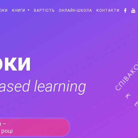
ОКИ
КНИГИ
ВАРТІСТЬ
ОНЛАЙН-ШКОЛА
КОНТАКТИ
оки
sed learning
и –
 році