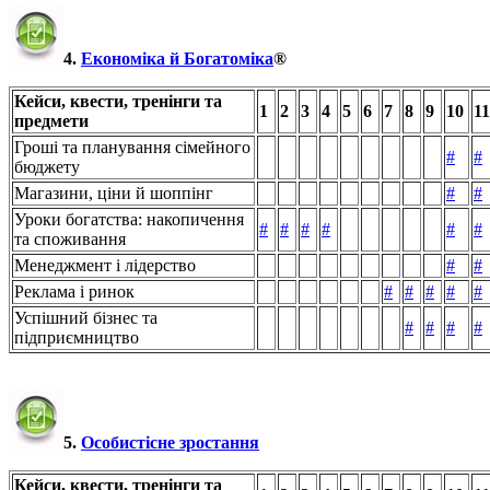
4.
Економіка й Богатоміка
®
Кейси, квести, тренінги та
1
2
3
4
5
6
7
8
9
10
11
предмети
Гроші та планування сімейного
#
#
бюджету
Магазини, ціни й шоппінг
#
#
Уроки богатства: накопичення
#
#
#
#
#
#
та споживання
Менеджмент і лідерство
#
#
Реклама і ринок
#
#
#
#
#
Успішний бізнес та
#
#
#
#
підприємництво
5.
Особистісне зростання
Кейси, квести, тренінги та