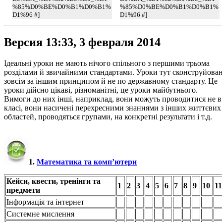
%85%D0%BE%D0%B1%D0%B1%
%85%D0%BE%D0%B1%D0%B1%
D1%96 #]
D1%96 #]
Версия 13:33, 3 февраля 2014
Ідеальні уроки не мають нічого спільного з першими трьома
розділами й звичайними стандартами. Уроки тут сконструйован
зовсім за іншим принципом й не по державному стандарту. Це
уроки дійсно цікаві, різноманітні, це уроки майбутнього.
Вимоги до них інші, наприклад, вони можуть проводитися не в
класі, вони насичені перехресними знаннями з інших життєвих
областей, проводяться групами, на конкретні результати і т.д.
1.
Математика та комп’ютери
Кейси, квести, тренінги та
1
2
3
4
5
6
7
8
9
10
11
предмети
Інформація та інтернет
Системне мислення