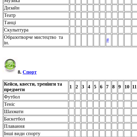
Музика
Дизайн
Театр
Танці
Скульптура
Образотворче мистецтво та
#
ін.
8.
Спорт
Кейси, квести, тренінги та
1
2
3
4
5
6
7
8
9
10
11
предмети
Футбол
Теніс
Шахмати
Баскетбол
Плавання
Інші види спорту