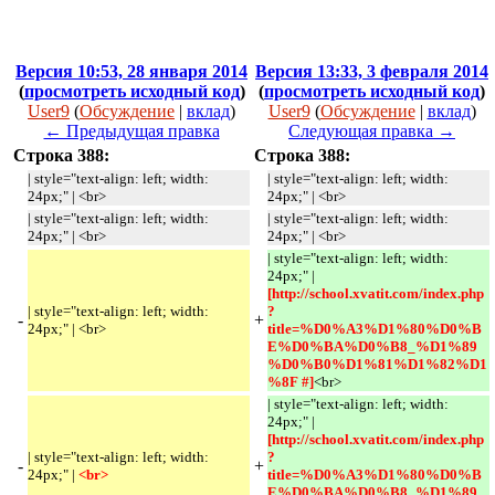
Версия 10:53, 28 января 2014
Версия 13:33, 3 февраля 2014
(
просмотреть исходный код
)
(
просмотреть исходный код
)
User9
(
Обсуждение
|
вклад
)
User9
(
Обсуждение
|
вклад
)
← Предыдущая правка
Следующая правка →
Строка 388:
Строка 388:
| style="text-align: left; width:
| style="text-align: left; width:
24px;" | <br>
24px;" | <br>
| style="text-align: left; width:
| style="text-align: left; width:
24px;" | <br>
24px;" | <br>
| style="text-align: left; width:
24px;" |
[http://school.xvatit.com/index.php
| style="text-align: left; width:
?
-
+
24px;" | <br>
title=%D0%A3%D1%80%D0%B
E%D0%BA%D0%B8_%D1%89
%D0%B0%D1%81%D1%82%D1
%8F #]
<br>
| style="text-align: left; width:
24px;" |
[http://school.xvatit.com/index.php
| style="text-align: left; width:
?
-
+
24px;" |
<br> 
title=%D0%A3%D1%80%D0%B
E%D0%BA%D0%B8_%D1%89