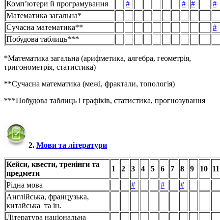
Комп’ютери й програмування
#
#
#
#
Математика загальна*
Сучасна математика**
#
Побудова таблиць***
*Математика загальна (арифметика, алгебра, геометрія,
тригонометрія, статистика)
**Сучасна математика (межі, фрактали, топологія)
***Побудова таблиць і графіків, статистика, прогнозування
2.
Мови та літератури
Кейси, квести, тренінги та
1
2
3
4
5
6
7
8
9
10
11
предмети
Рідна мова
#
#
#
Англійська, французька,
китайська та ін.
Література національна