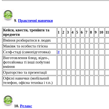
9
.
Практичні навички
Кейси, квести, тренінги та
1
2
3
4
5
6
7
8
9
10
11
предмети
Вміння розбиратися в людях
Макіяж та особиста гігієна
Селф-стаді (самопідготовка)
#
Виготовлення блюд, відео-,
фотозйомка ті інші побутові
вміння
Ораторство та презентації
Офісні навички (мобільний
телефон, офісна техніка і т.п.)
10.
Релакс