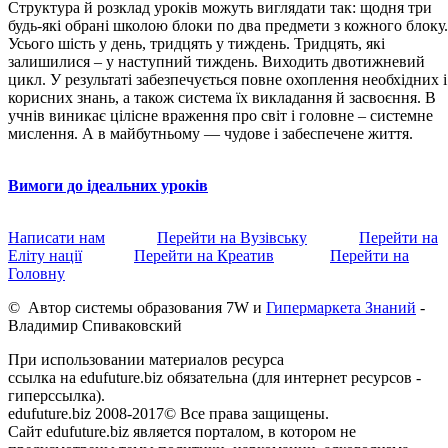
Структура й розклад уроків можуть виглядати так: щодня три
будь-які обрані школою блоки по два предмети з кожного блоку.
Усього шість у день, тридцять у тиждень. Тридцять, які
залишилися – у наступний тиждень. Виходить двотижневий
цикл. У результаті забезпечується повне охоплення необхідних і
корисних знань, а також система їх викладання й засвоєння. В
учнів виникає цілісне враження про світ і головне – системне
мислення. А в майбутньому — чудове і забеспечене життя.
Вимоги до ідеальних уроків
Написати нам
Перейти на Вузівську
Перейти на
Еліту нації
Перейти на Креатив
Перейти на
Головну
© Автор системы образования 7W и
Гипермаркета Знаний
-
Владимир Спиваковский
При использовании материалов ресурса
ссылка на edufuture.biz обязательна (для интернет ресурсов -
гиперссылка).
edufuture.biz 2008-2017© Все права защищены.
Сайт edufuture.biz является порталом, в котором не