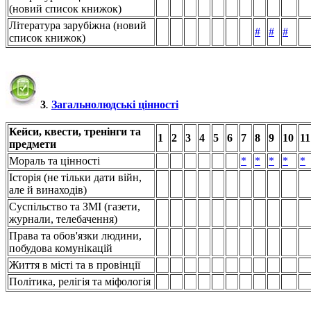
(новий список книжок)
Література зарубіжна (новий
#
#
#
список книжок)
3
.
Загальнолюдські цінності
Кейси, квести, тренінги та
1
2
3
4
5
6
7
8
9
10
11
предмети
Мораль та цінності
*
*
*
*
*
Історія (не тільки дати війн,
але й винаходів)
Суспільство та ЗМІ (газети,
журнали, телебачення)
Права та обов'язки людини,
побудова комунікацій
Життя в місті та в провінції
Політика, релігія та міфологія