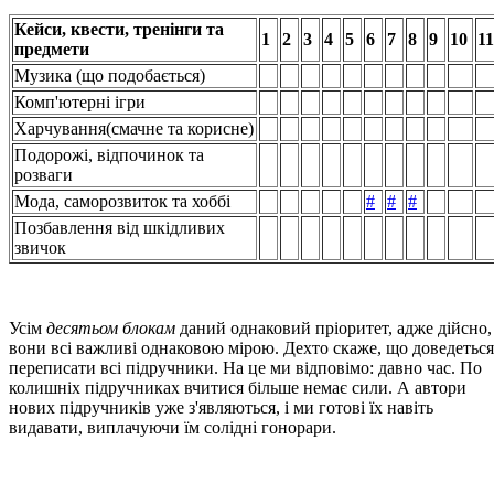
Кейси, квести, тренінги та
1
2
3
4
5
6
7
8
9
10
11
предмети
Музика (що подобається)
Комп'ютерні ігри
Харчування(смачне та корисне)
Подорожі, відпочинок та
розваги
Мода, саморозвиток та хоббі
#
#
#
Позбавлення від шкідливих
звичок
Усім
десятьом блокам
даний однаковий пріоритет, адже дійсно,
вони всі важливі однаковою мірою. Дехто скаже, що доведеться
переписати всі підручники. На це ми відповімо: давно час. По
колишніх підручниках вчитися більше немає сили. А автори
нових підручників уже з'являються, і ми готові їх навіть
видавати, виплачуючи їм солідні гонорари.