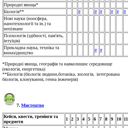
Природні явища*
Біологія**
#
#
#
#
#
#
Нові науки (ноосфера,
нанотехнології та ін.) та
непізнане
Психологія (здібності, пам'ять,
інтуїція)
Прикладна наука, техніка та
#
#
винахідництво
*Природні явища, географія та навколишнє середовище
(екологія, енергетика)
**Біологія (біологія людини,ботаніка, зоологія, інтегрована
біологія, клонування, генна інженерія)
7.
Мистецтво
Кейси, квести, тренінги та
1
2
3
4
5
6
7
8
9
10
11
предмети