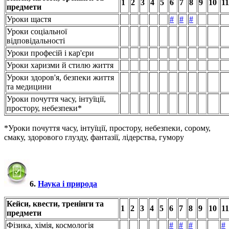
1
2
3
4
5
6
7
8
9
10
11
предмети
Уроки щастя
#
#
#
Уроки соціальної
відповідальності
Уроки професій і кар'єри
Уроки харизми й стилю життя
Уроки здоров'я, безпеки життя
та медицини
Уроки почуття часу, інтуїції,
простору, небезпеки*
*Уроки почуття часу, інтуїції, простору, небезпеки, сорому,
смаку, здорового глузду, фантазії, лідерства, гумору
6.
Наука і природа
Кейси, квести, тренінги та
1
2
3
4
5
6
7
8
9
10
11
предмети
Фізика, хімія, космологія
#
#
#
#