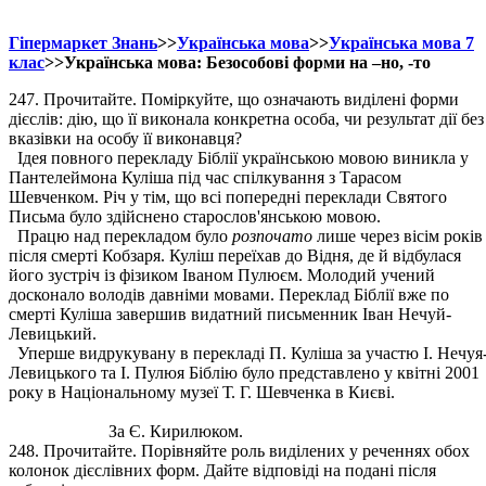
Гіпермаркет Знань
>>
Українська мова
>>
Українська мова 7
клас
>>Українська мова: Безособові форми на –но, -то
247. Прочитайте. Поміркуйте, що означають виділені форми
дієслів: дію, що її виконала конкретна особа, чи результат дії без
вказівки на особу її виконавця?
Ідея повного перекладу Біблії українською мовою виникла у
Пантелеймона Куліша під час спілкування з Тарасом
Шевченком. Річ у тім, що всі попередні переклади Святого
Письма було здійснено старослов'янською мовою.
Працю над перекладом було
розпочато
лише через вісім років
після смерті Кобзаря. Куліш переїхав до Відня, де й відбулася
його зустріч із фізиком Іваном Пулюєм. Молодий учений
досконало володів давніми мовами. Переклад Біблії вже по
смерті Куліша завершив видатний письменник Іван Нечуй-
Левицький.
Уперше видрукувану в перекладі П. Куліша за участю І. Нечуя
Левицького та І. Пулюя Біблію було представлено у квітні 2001
року в Національному музеї Т. Г. Шевченка в Києві.
За Є. Кирилюком.
248. Прочитайте. Порівняйте роль виділених у реченнях обох
колонок дієслівних форм. Дайте відповіді на подані після