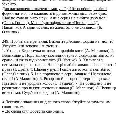
закрито.
Для наголошення значення минулої дії безособові дієслівні
форми на -но, -то вживають із допоміжним дієсловом було:
Шаблю було вибито з рук. Але з серця не вибито духу волі
(Олесь Гончар). Мене було звідомлено: «Приходь!» (Д.
Павличко). А єдиних слів, на жаль, було не сказано... (Б.
Олійник).
249. Прочитайте речення. Визначте дієслівні форми на -но, -то.
З'ясуйте їхні лексичні значення.
1. У полях Берестечка поховано прадідів кості (А. Малишко). 2.
Волинщину, Подільщину могилами зрито, снарядами збито, ні
орано, ні сіяно під чорнеє літо (П. Усенко). 3. Хилилася у
гетьмана старого голова. На вістрі шаблі сховано всі вольності 
права (І. Драч). 4. Шабля у руці! І спіле жито копитами збито!
(Олег Ольжич). 5. І не порушено в серці
звитяги
! Не схилено
стяги! (А Малишко). 6. Розорано й розорено стерню, що вже,
здається, й не уродить колос (Є. Гуцало). 7. Не розвідано й не
розпитано про шляхи степових навал (Є. Маланюк). 8. Чужинц
виженемо. Судьбою так дано (А. Малишко).
♦ Лексичне значення виділеного слова з'ясуйте за тлумачним
словничком.
♦ До слова стяг доберіть синоніми.