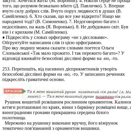
закуто. Хочеться жить! (М. Вороний). 4. Ніколи серце не проща
того, що розумом безжально вбито (Д. Павличко). 5. Вперше
вчуто силу добрих слів. Вчуто порух людяності в душах (В.
Самійленко). 6. Хто сказав, що все уже відкрито? Нащо ми
народжені тоді? (В. Симоненко). 7. Недоговорено багато і
недоспівано, на жаль (Я. Воронько). 8. Не добудовано світ. Був
він і є крихким (М. Самійленко).
♦ Підкресліть у словах орфограму «не з дієсловами».
Обґрунтуйте написання слів із цією орфограмою.
Про яку людину можна сказати словами поетеси Ольги
Слоньовської «Так мало прожито. І так пережито багато»? У
відповіді вживайте безособові дієслівні форми на -но, -то.
253. Перепишіть, від пасивних дієприкметників утворіть
безособові дієслівні форми на -но, -то. У записаних реченнях
підкресліть граматичні основи.
Рушник вишитий розкішним рослинним орнаментом. Калинов
кетяги розташовані по краях, вінки з барвінку розміщені вище, 
виноградними гронами прикрашена середина білого
полотнища.
Мереживо на рушнику виконане вручну, його візерунок
тематично пов'язананий з орнаментом вишивки.