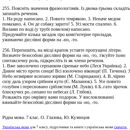
255. Поясніть значення фразеологізмів. Із двома-трьома складіть
запишіть речення.
1. На роду написано. 2. Повито темрявою. 3. Неначе медом
помазано. 4. Он де собаку зарито! 5. Усі мости спалено. 6.
Вилами по воді (у трубі помелом) написано.
Придумайте кілька загадок про комп'ютерне приладдя,
уживаючи дієслівні форми на -но, -то.
256. Перепишіть, на місці крапок уставте пропущені літери.
Визначте безособові дієслівні форми на -но, -то, з'ясуйте їхню
синтаксичну роль, підкресліть їх як члени речення.
1. Вже заволочено серпанком сіреньке небо (Леся Українка). 2.
Дивне місто проти сонця! Всі взолочено віконця! (П. Тичина). 3
Небо незміряне всипано зорями (М. Старицькии). 4. В..чірню
сизу даль узором срібним куто (Є. Маланюк). 5. Усе повито
голубим і пересновано сріблястим (М. Луків). 6 Б..гато зірочок
блискучих ро..сипано по небесах (Л. Глібов).
Розкажіть про омріяну вами подорож. У висловлюванні
вживайте безособові дієслівні форми на -но, -то.
Рідна мова. 7 клас. О. Глазова, Ю. Кузнецов
Українська мова
для 7 класу, підручники та книги з українська мови
скачати
,