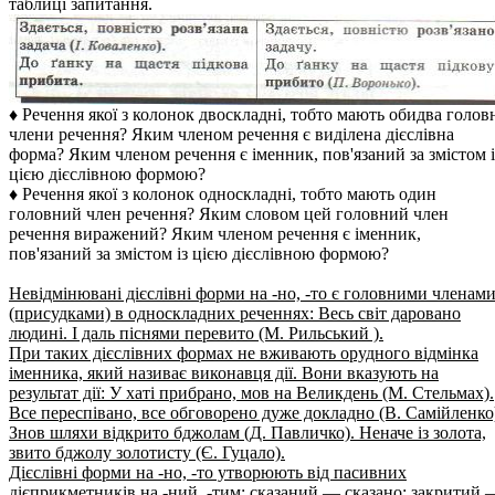
таблиці запитання.
♦ Речення якої з колонок двоскладні, тобто мають обидва голов
члени речення? Яким членом речення є виділена дієслівна
форма? Яким членом речення є іменник, пов'язаний за змістом і
цією дієслівною формою?
♦ Речення якої з колонок односкладні, тобто мають один
головний член речення? Яким словом цей головний член
речення виражений? Яким членом речення є іменник,
пов'язаний за змістом із цією дієслівною формою?
Невідмінювані дієслівні форми на -но, -то є головними членам
(присудками) в односкладних реченнях: Весь світ даровано
людині. І даль піснями перевито (М. Рильський ).
При таких дієслівних формах не вживають орудного відмінка
іменника, який називає виконавця дії. Вони вказують на
результат дії: У хаті прибрано, мов на Великдень (М. Стельмах).
Все переспівано, все обговорено дуже докладно (В. Самійленко
Знов шляхи відкрито бджолам (Д. Павличко). Неначе із золота,
звито бджолу золотисту (Є. Гуцало).
Дієслівні форми на -но, -то утворюють від пасивних
дієприкметників на -ний, -тим: сказаний — сказано; закритий 