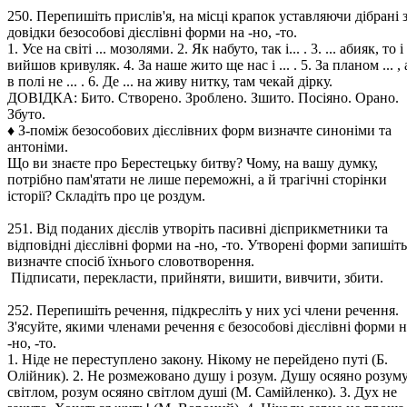
250. Перепишіть прислів'я, на місці крапок уставляючи дібрані 
довідки безособові дієслівні форми на -но, -то.
1. Усе на світі ... мозолями. 2. Як набуто, так і... . 3. ... абияк, то і
вийшов кривуляк. 4. За наше жито ще нас і ... . 5. За планом ... , 
в полі не ... . 6. Де ... на живу нитку, там чекай дірку.
ДОВІДКА: Бито. Створено. Зроблено. Зшито. Посіяно. Орано.
Збуто.
♦ З-поміж безособових дієслівних форм визначте синоніми та
антоніми.
Що ви знаєте про Берестецьку битву? Чому, на вашу думку,
потрібно пам'ятати не лише переможні, а й трагічні сторінки
історії? Складіть про це роздум.
251. Від поданих дієслів утворіть пасивні дієприкметники та
відповідні дієслівні форми на -но, -то. Утворені форми запишіть
визначте спосіб їхнього словотворення.
Підписати, перекласти, прийняти, вишити, вивчити, збити.
252. Перепишіть речення, підкресліть у них усі члени речення.
З'ясуйте, якими членами речення є безособові дієслівні форми н
-но, -то.
1. Ніде не переступлено закону. Нікому не перейдено путі (Б.
Олійник). 2. Не розмежовано душу і розум. Душу осяяно розум
світлом, розум осяяно світлом душі (М. Самійленко). 3. Дух не