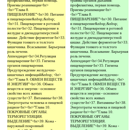
профилактика, первая помощь.
травмы органов дыхания:
Приемы реанимации<br>
профилактика, первая помощь.
<br>'''Глава 8.
Приемы реанимации<br>
ПИЩЕВАРЕНИЕ'''<br>30. Питание
<br>'''Глава 8.
и пищеварение&nbsp;&nbsp;
ПИЩЕВАРЕНИЕ'''<br>30. Питание
<br>31. Пищеварение в ротовой
и пищеварение&nbsp;&nbsp;
полости<br>32. Пищеварение в
<br>31. Пищеварение в ротовой
желудке и двенадцатиперстной
полости<br>32. Пищеварение в
кишке. Действие ферментов<br>33.
желудке и двенадцатиперстной
Функции тонкого и толстого
кишке. Действие ферментов<br>33.
кишечника. Всасывание. Барьерная
Функции тонкого и толстого
роль печени.
кишечника. Всасывание. Барьерная
Аппендицит<br>34.Регуляция
роль печени.
пищеварения<br>35. Гигиена
Аппендицит<br>34.Регуляция
органов пищеварения.
пищеварения<br>35. Гигиена
Предупреждение желудочно-
органов пищеварения.
кишечных инфекций&nbsp; <br>
Предупреждение желудочно-
<br>'''Глава 9. ОБМЕН ВЕЩЕСТВ
кишечных инфекций&nbsp; <br>
И ЭНЕРГИИ'''<br>36. Обмен
<br>'''Глава 9. ОБМЕН ВЕЩЕСТВ
веществ и энергии - основное
И ЭНЕРГИИ'''<br>36. Обмен
свойство всех живых
веществ и энергии - основное
существ<br>37. Витамины<br>38.
свойство всех живых
Энерготраты человека и пищевой
существ<br>37. Витамины<br>38.
рацион<br><br>'''Глава 10.
Энерготраты человека и пищевой
ПОКРОВНЫЕ ОРГАНЫ.
рацион<br><br>'''Глава 10.
ТЕРМОРЕГУЛЯЦИЯ.
ПОКРОВНЫЕ ОРГАНЫ.
ВЫДЕЛЕНИЕ'''<br>39. Кожа -
ТЕРМОРЕГУЛЯЦИЯ.
наружный покровный
ВЫДЕЛЕНИЕ'''<br>39. Кожа -