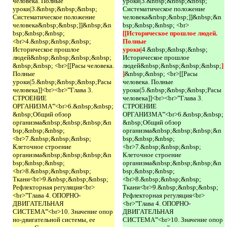
человека. Полные
уроки|3.&nbsp;&nbsp;&nbsp;
уроки|3.&nbsp;&nbsp;&nbsp;
Систематическое положение
Систематическое положение
человека&nbsp;&nbsp;]]&nbsp;&n
человека&nbsp;&nbsp;]]&nbsp;&n
bsp;&nbsp;&nbsp; <br>
bsp;&nbsp;&nbsp;
[[Историческое прошлое людей. 
<br>4.&nbsp;&nbsp;&nbsp;
Полные 
Историческое прошлое
уроки|
4.&nbsp;&nbsp;&nbsp;
людей&nbsp;&nbsp;&nbsp;&nbsp;
Историческое прошлое
&nbsp;&nbsp; <br>[[Расы человека.
людей&nbsp;&nbsp;&nbsp;&nbsp;
]
Полные
]
&nbsp;&nbsp; <br>[[Расы
уроки|5.&nbsp;&nbsp;&nbsp;Расы
человека. Полные
человека]]<br><br>'''Глава 3.
уроки|5.&nbsp;&nbsp;&nbsp;Расы
СТРОЕНИЕ
человека]]<br><br>'''Глава 3.
ОРГАНИЗМА'''<br>6.&nbsp;&nbsp;
СТРОЕНИЕ
&nbsp;Общий обзор
ОРГАНИЗМА'''<br>6.&nbsp;&nbsp;
организма&nbsp;&nbsp;&nbsp;&n
&nbsp;Общий обзор
bsp;&nbsp;&nbsp;
организма&nbsp;&nbsp;&nbsp;&n
<br>7.&nbsp;&nbsp;&nbsp;
bsp;&nbsp;&nbsp;
Клеточное строение
<br>7.&nbsp;&nbsp;&nbsp;
организма&nbsp;&nbsp;&nbsp;&n
Клеточное строение
bsp;&nbsp;&nbsp;
организма&nbsp;&nbsp;&nbsp;&n
<br>8.&nbsp;&nbsp;&nbsp;
bsp;&nbsp;&nbsp;
Ткани<br>9.&nbsp;&nbsp;&nbsp;
<br>8.&nbsp;&nbsp;&nbsp;
Рефлекторная регуляция<br>
Ткани<br>9.&nbsp;&nbsp;&nbsp;
<br>'''Глава 4. ОПОРНО-
Рефлекторная регуляция<br>
ДВИГАТЕЛЬНАЯ
<br>'''Глава 4. ОПОРНО-
СИСТЕМА'''<br>10. Значение опор
ДВИГАТЕЛЬНАЯ
но-двигательной системы, ее
СИСТЕМА'''<br>10. Значение опор