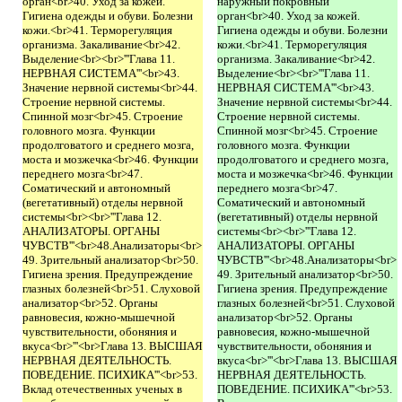
орган<br>40. Уход за кожей.
наружный покровный
Гигиена одежды и обуви. Болезни
орган<br>40. Уход за кожей.
кожи.<br>41. Терморегуляция
Гигиена одежды и обуви. Болезни
организма. Закаливание<br>42.
кожи.<br>41. Терморегуляция
Выделение<br><br>'''Глава 11.
организма. Закаливание<br>42.
НЕРВНАЯ СИСТЕМА'''<br>43.
Выделение<br><br>'''Глава 11.
Значение нервной системы<br>44.
НЕРВНАЯ СИСТЕМА'''<br>43.
Строение нервной системы.
Значение нервной системы<br>44.
Спинной мозг<br>45. Строение
Строение нервной системы.
головного мозга. Функции
Спинной мозг<br>45. Строение
продолговатого и среднего мозга,
головного мозга. Функции
моста и мозжечка<br>46. Функции
продолговатого и среднего мозга,
переднего мозга<br>47.
моста и мозжечка<br>46. Функции
Соматический и автономный
переднего мозга<br>47.
(вегетативный) отделы нервной
Соматический и автономный
системы<br><br>'''Глава 12.
(вегетативный) отделы нервной
АНАЛИЗАТОРЫ. ОРГАНЫ
системы<br><br>'''Глава 12.
ЧУВСТВ'''<br>48.Анализаторы<br>
АНАЛИЗАТОРЫ. ОРГАНЫ
49. Зрительный анализатор<br>50.
ЧУВСТВ'''<br>48.Анализаторы<br>
Гигиена зрения. Предупреждение
49. Зрительный анализатор<br>50.
глазных болезней<br>51. Слуховой
Гигиена зрения. Предупреждение
анализатор<br>52. Органы
глазных болезней<br>51. Слуховой
равновесия, кожно-мышечной
анализатор<br>52. Органы
чувствительности, обоняния и
равновесия, кожно-мышечной
вкуса<br>'''<br>Глава 13. ВЫСШАЯ
чувствительности, обоняния и
НЕРВНАЯ ДЕЯТЕЛЬНОСТЬ.
вкуса<br>'''<br>Глава 13. ВЫСШАЯ
ПОВЕДЕНИЕ. ПСИХИКА'''<br>53.
НЕРВНАЯ ДЕЯТЕЛЬНОСТЬ.
Вклад отечественных ученых в
ПОВЕДЕНИЕ. ПСИХИКА'''<br>53.