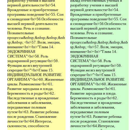
разработку учения о высшей
Вклад отечественных ученых в
нервной деятельности<br>54.
разработку учения о высшей
Врожденные и приобретенные
нервной деятельности<br>54.
программы поведения<br>55. Сон
Врожденные и приобретенные
и сновидения<br>56.Особенности
программы поведения<br>55. Сон
высшей нервной деятельности
и сновидения<br>56.Особенности
человека. Речь и сознание.
высшей нервной деятельности
Познавательные
человека. Речь и сознание.
процессы&nbsp;&nbsp;&nbsp;&nb
Познавательные
sp;&nbsp; <br>57. Воля, эмоции,
процессы&nbsp;&nbsp;&nbsp;&nb
внимание<br><br>'''Глава 14.
sp;&nbsp; <br>57. Воля, эмоции,
ЭНДОКРИННАЯ
внимание<br><br>'''Глава 14.
СИСТЕМА'''<br>58. Роль
ЭНДОКРИННАЯ
эндокринной регуляции<br>59.
СИСТЕМА'''<br>58. Роль
Функция желез внутренней
эндокринной регуляции<br>59.
секреции<br>'''<br>Глава 15.
Функция желез внутренней
ИНДИВИДУАЛЬНОЕ РАЗВИТИЕ
секреции<br>'''<br>Глава 15.
ОРГАНИЗМА'''<br>60. Жизненные
ИНДИВИДУАЛЬНОЕ РАЗВИТИЕ
циклы. Размножение<br>61.
ОРГАНИЗМА'''<br>60. Жизненные
Развитие зародыша и плода.
циклы. Размножение<br>61.
Беременность и роды<br>62.
Развитие зародыша и плода.
Наследственные и врожденные
Беременность и роды<br>62.
заболевания и заболевания,
Наследственные и врожденные
передаваемые половым
заболевания и заболевания,
путем<br>63. Развитие ребенка
передаваемые половым
после рождения. Становление
путем<br>63. Развитие ребенка
личности<br>64.Интересы,
после рождения. Становление
склонности, способности
личности<br>64.Интересы,