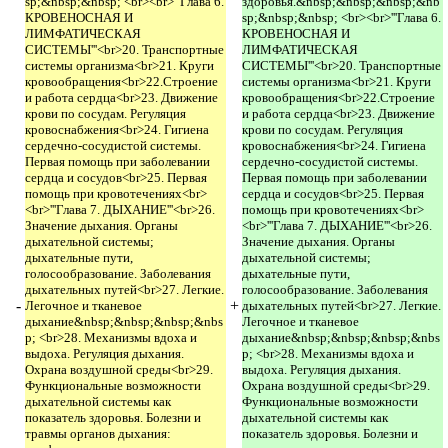
sp;&nbsp;&nbsp; <br><br>'''Глава 6.
здоровья.&nbsp;&nbsp;&nbsp;&nb
КРОВЕНОСНАЯ И
sp;&nbsp;&nbsp; <br><br>'''Глава 6.
ЛИМФАТИЧЕСКАЯ
КРОВЕНОСНАЯ И
СИСТЕМЫ'''<br>20. Транспортные
ЛИМФАТИЧЕСКАЯ
системы организма<br>21. Круги
СИСТЕМЫ'''<br>20. Транспортные
кровообращения<br>22.Строение
системы организма<br>21. Круги
и работа сердца<br>23. Движение
кровообращения<br>22.Строение
крови по сосудам. Регуляция
и работа сердца<br>23. Движение
кровоснабжения<br>24. Гигиена
крови по сосудам. Регуляция
сердечно-сосудистой системы.
кровоснабжения<br>24. Гигиена
Первая помощь при заболевании
сердечно-сосудистой системы.
сердца и сосудов<br>25. Первая
Первая помощь при заболевании
помощь при кровотечениях<br>
сердца и сосудов<br>25. Первая
<br>'''Глава 7. ДЫХАНИЕ'''<br>26.
помощь при кровотечениях<br>
Значение дыхания. Органы
<br>'''Глава 7. ДЫХАНИЕ'''<br>26.
дыхательной системы;
Значение дыхания. Органы
дыхательные пути,
дыхательной системы;
голосообразование. Заболевания
дыхательные пути,
дыхательных путей<br>27. Легкие.
голосообразование. Заболевания
-
+
Легочное и тканевое
дыхательных путей<br>27. Легкие.
дыхание&nbsp;&nbsp;&nbsp;&nbs
Легочное и тканевое
p; <br>28. Механизмы вдоха и
дыхание&nbsp;&nbsp;&nbsp;&nbs
выдоха. Регуляция дыхания.
p; <br>28. Механизмы вдоха и
Охрана воздушной среды<br>29.
выдоха. Регуляция дыхания.
Функциональные возможности
Охрана воздушной среды<br>29.
дыхательной системы как
Функциональные возможности
показатель здоровья. Болезни и
дыхательной системы как
травмы органов дыхания:
показатель здоровья. Болезни и