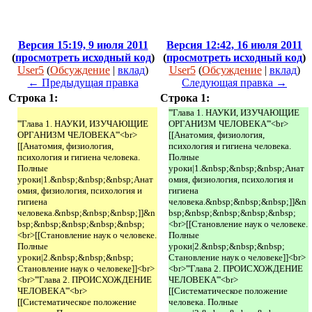
Версия 15:19, 9 июля 2011
Версия 12:42, 16 июля 2011
(
просмотреть исходный код
)
(
просмотреть исходный код
)
User5
(
Обсуждение
|
вклад
)
User5
(
Обсуждение
|
вклад
)
← Предыдущая правка
Следующая правка →
Строка 1:
Строка 1:
'''Глава 1. НАУКИ, ИЗУЧАЮЩИЕ
'''Глава 1. НАУКИ, ИЗУЧАЮЩИЕ
ОРГАНИЗМ ЧЕЛОВЕКА'''<br>
ОРГАНИЗМ ЧЕЛОВЕКА'''<br>
[[Анатомия, физиология,
[[Анатомия, физиология,
психология и гигиена человека.
психология и гигиена человека.
Полные
Полные
уроки|1.&nbsp;&nbsp;&nbsp;Анат
уроки|1.&nbsp;&nbsp;&nbsp;Анат
омия, физиология, психология и
омия, физиология, психология и
гигиена
гигиена
человека.&nbsp;&nbsp;&nbsp;]]&n
человека.&nbsp;&nbsp;&nbsp;]]&n
bsp;&nbsp;&nbsp;&nbsp;&nbsp;
bsp;&nbsp;&nbsp;&nbsp;&nbsp;
<br>[[Становление наук о человеке.
<br>[[Становление наук о человеке.
Полные
Полные
уроки|2.&nbsp;&nbsp;&nbsp;
уроки|2.&nbsp;&nbsp;&nbsp;
Становление наук о человеке]]<br>
Становление наук о человеке]]<br>
<br>'''Глава 2. ПРОИСХОЖДЕНИЕ
<br>'''Глава 2. ПРОИСХОЖДЕНИЕ
ЧЕЛОВЕКА'''<br>
ЧЕЛОВЕКА'''<br>
[[Систематическое положение
[[Систематическое положение
человека. Полные