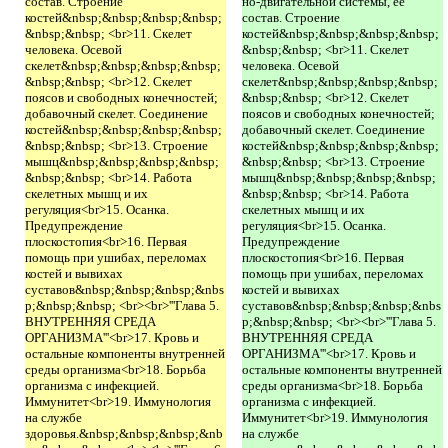
состав. Строение
но-двигательной системы, ее
костей&nbsp;&nbsp;&nbsp;&nbsp;
состав. Строение
&nbsp;&nbsp; <br>11. Скелет
костей&nbsp;&nbsp;&nbsp;&nbsp;
человека. Осевой
&nbsp;&nbsp; <br>11. Скелет
скелет&nbsp;&nbsp;&nbsp;&nbsp;
человека. Осевой
&nbsp;&nbsp; <br>12. Скелет
скелет&nbsp;&nbsp;&nbsp;&nbsp;
поясов и свободных конечностей;
&nbsp;&nbsp; <br>12. Скелет
добавочный скелет. Соединение
поясов и свободных конечностей;
костей&nbsp;&nbsp;&nbsp;&nbsp;
добавочный скелет. Соединение
&nbsp;&nbsp; <br>13. Строение
костей&nbsp;&nbsp;&nbsp;&nbsp;
мышц&nbsp;&nbsp;&nbsp;&nbsp;
&nbsp;&nbsp; <br>13. Строение
&nbsp;&nbsp; <br>14. Работа
мышц&nbsp;&nbsp;&nbsp;&nbsp;
скелетных мышц и их
&nbsp;&nbsp; <br>14. Работа
регуляция<br>15. Осанка.
скелетных мышц и их
Предупреждение
регуляция<br>15. Осанка.
плоскостопия<br>16. Первая
Предупреждение
помощь при ушибах, переломах
плоскостопия<br>16. Первая
костей и вывихах
помощь при ушибах, переломах
суставов&nbsp;&nbsp;&nbsp;&nbs
костей и вывихах
p;&nbsp;&nbsp; <br><br>'''Глава 5.
суставов&nbsp;&nbsp;&nbsp;&nbs
ВНУТРЕННЯЯ СРЕДА
p;&nbsp;&nbsp; <br><br>'''Глава 5.
ОРГАНИЗМА'''<br>17. Кровь и
ВНУТРЕННЯЯ СРЕДА
остальные компоненты внутренней
ОРГАНИЗМА'''<br>17. Кровь и
среды организма<br>18. Борьба
остальные компоненты внутренней
организма с инфекцией.
среды организма<br>18. Борьба
Иммунитет<br>19. Иммунология
организма с инфекцией.
на службе
Иммунитет<br>19. Иммунология
здоровья.&nbsp;&nbsp;&nbsp;&nb
на службе