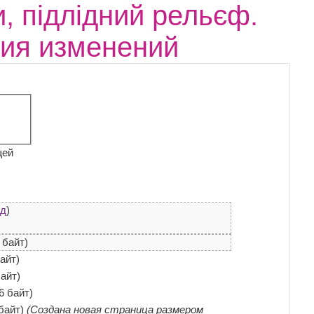
и, підлідний рельєф.
рия изменений
щей
ад
)
 байт)
байт)
байт)
6 байт)
байт)
(Создана новая страница размером