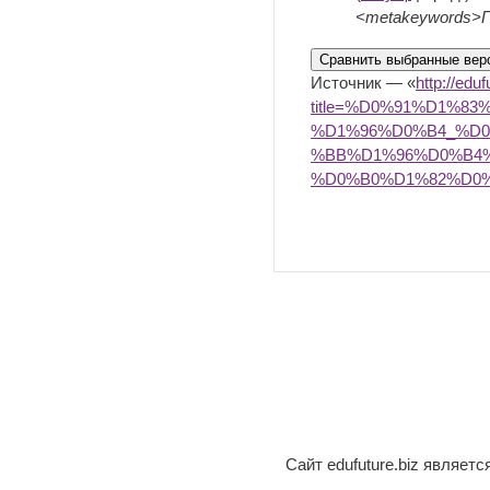
<metakeywords>Гіп
Источник — «
http://edu
title=%D0%91%D1%
%D1%96%D0%B4_%D
%BB%D1%96%D0%B4
%D0%B0%D1%82%D0
Сайт edufuture.biz являет