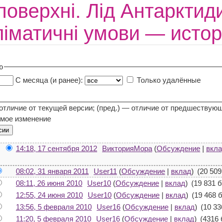
поверхні. Лід Антарктид
ліматичні умови — исто
ю
С месяца (и ранее):
Только удалённые
 отличие от текущей версии; (пред.) — отличие от предшествую
мое изменение
14:18, 17 сентября 2012
ВикторияМора
(
Обсуждение
|
вкл
08:02, 31 января 2011
User11
(
Обсуждение
|
вклад
)
(20 509
08:11, 26 июня 2010
User10
(
Обсуждение
|
вклад
)
(19 831 
12:55, 24 июня 2010
User10
(
Обсуждение
|
вклад
)
(19 468 
13:56, 5 февраля 2010
User16
(
Обсуждение
|
вклад
)
(10 33
11:20, 5 февраля 2010
User16
(
Обсуждение
|
вклад
)
(4316 