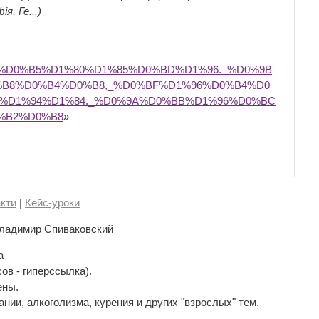
я, Ге...)
2%D0%B5%D1%80%D1%85%D0%BD%D1%96._%D0%9B
B8%D0%B4%D0%B8,_%D0%BF%D1%96%D0%B4%D0
%D1%94%D1%84._%D0%9A%D0%BB%D1%96%D0%BC
%B2%D0%B8
»
кти
|
Кейс-уроки
ладимир Спиваковский
а
сов - гиперссылка).
ены.
нии, алкоголизма, курения и других "взрослых" тем.