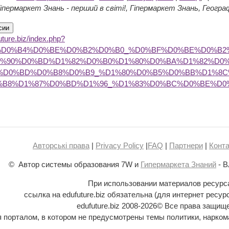
ермаркет Знань - перший в світі!, Гіпермаркет Знань, Географі
future.biz/index.php?
83%D0%B4%D0%BE%D0%B2%D0%B0_%D0%BF%D0%BE%D0%B
0%90%D0%BD%D1%82%D0%B0%D1%80%D0%BA%D1%82%D0%
%D0%BD%D0%B8%D0%B9_%D1%80%D0%B5%D0%BB%D1%8C
%B8%D1%87%D0%BD%D1%96_%D1%83%D0%BC%D0%BE%D0
Авторські права
|
Privacy Policy
|
FAQ
|
Партнери
|
Конта
© Автор системы образования 7W и
Гипермаркета Знаний
- В
При использовании материалов ресурс
ссылка на edufuture.biz обязательна (для интернет ресур
edufuture.biz 2008-
2026© Все права защищ
ся порталом, в котором не предусмотрены темы политики, наркома