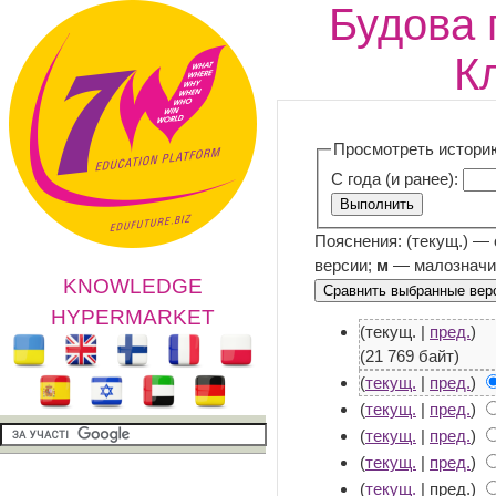
Будова 
К
Просмотреть истори
С года (и ранее):
Пояснения: (текущ.) —
версии;
м
— малозначи
KNOWLEDGE
HYPERMARKET
(текущ. |
пред.
)
(21 769 байт)
(
текущ.
|
пред.
)
(
текущ.
|
пред.
)
(
текущ.
|
пред.
)
(
текущ.
|
пред.
)
(
текущ.
| пред.)