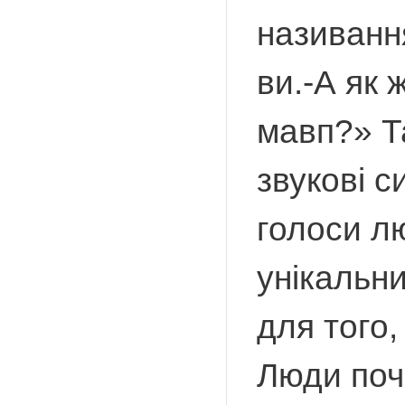
називанн
ви.-А як 
мавп?» Та
звукові с
голоси л
унікальн
для того,
Люди поча