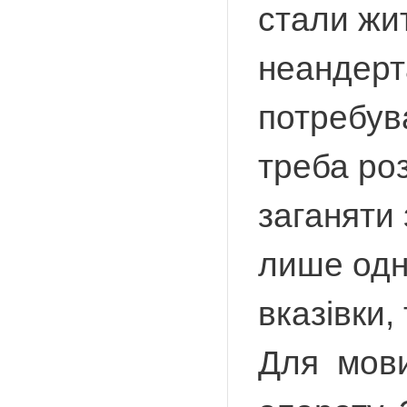
стали жит
неандерт
потребува
треба роз
заганяти 
лише одни
вказівки,
Для мови