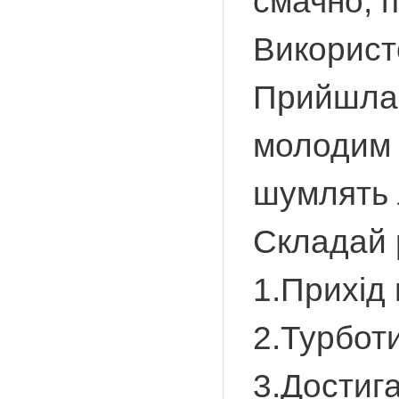
смачно, 
Використо
Прийшла 
молодим 
шумлять 
Складай 
1.Прихід 
2.Турботи
3.Достиг