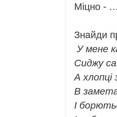
Міцно - 
Знайди пр
У мене к
Сиджу са
А хлопці
В замет
І борють