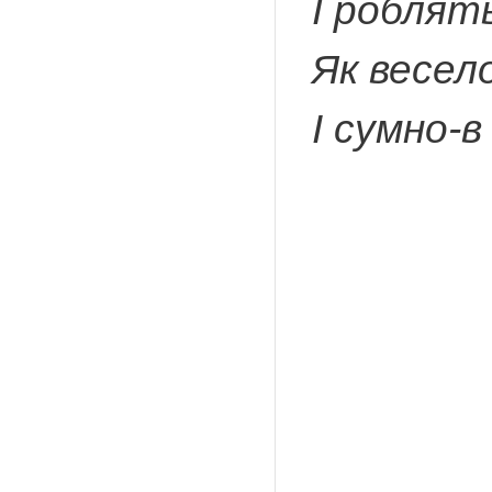
І роблят
Як весел
І сумно-в