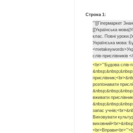
Строка 1:
'''[[Гіпермаркет Зна
[[Українська мова|У
клас. Повні уроки.|
Українська мова: Бу
<metakeywords>Укра
слів-прислівників
<br>'''Будова слів-
&nbsp;&nbsp;&nbsp
прислівник;<br>&nb
розпізнавати прислі
&nbsp;&nbsp;&nbsp
вживати прислівник
&nbsp;&nbsp;&nbsp
запас учнів;<br>&n
Виховувати культу
виховний<br>&nbsp;
<br>Вправи<br>'''<