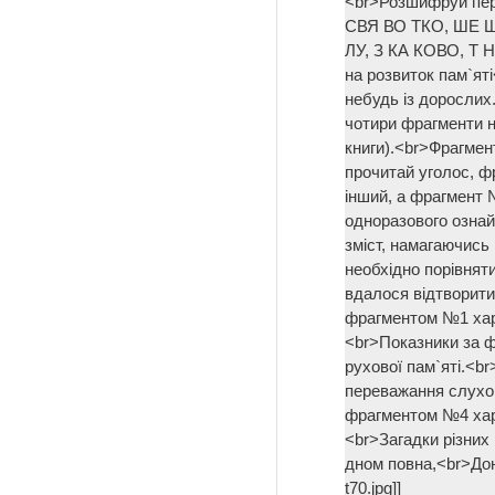
<br>Розшифруй пере
СВЯ ВО ТКО, ШЕ Ш
ЛУ, З КА КОВО, Т Н
на розвиток пам`ят
небудь із дорослих
чотири фрагменти не
книги).<br>Фрагме
прочитай уголос, ф
інший, а фрагмент 
одноразового озна
зміст, намагаючись
необхідно порівняти
вдалося відтворити
фрагментом №1 хар
<br>Показники за ф
рухової пам`яті.<b
переважання слухов
фрагментом №4 хара
<br>Загадки різних 
дном повна,<br>Дон
t70.jpg]]