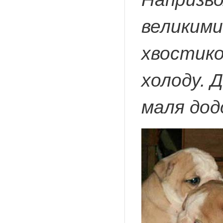
великими
хвостико
холоду. Д
маля дод