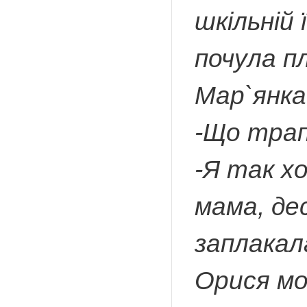
шкільній 
почула п
Мар`янка
-Що трап
-Я так хо
мама, де
заплакал
Орися мо