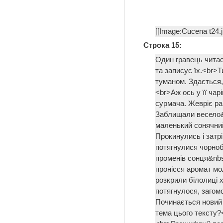
[[Image:Cucena t24.
Строка 15:
Один гравець читає 
та записує їх.<br>
туманом. Здається,
<br>Аж ось у її чар
сурмача. Жевріє ра
Заблищали весело&n
маленький сонячний 
Прокинулись і затр
потягнулися чорноб
променів сонця&nbs
пронісся аромат мо
розкрили білолиці 
потягнулося, загомо
Починається новий 
тема цього тексту