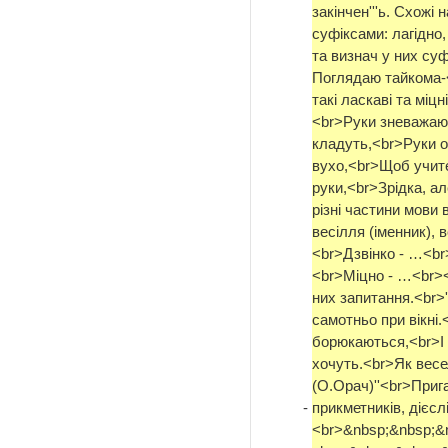
закінчен'''ь. Схожі
суфіксами: лагідно
та визнач у них суфі
Поглядаю тайкома-<
такі ласкаві та міц
<br>Руки зневажают
кладуть,<br>Руки ор
вухо,<br>Щоб учите
руки,<br>Зрідка, а
різні частини мови 
весілля (іменник), 
<br>Дзвінко - …<b
<br>Міцно - …<br><
них запитання.<br>
самотньо при вікні.
борюкаються,<br>І 
хочуть.<br>Як весе
(О.Орач)''<br>Прига
-
прикметників, дієс
<br>&nbsp;&nbsp;&