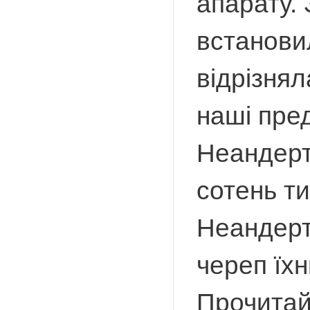
апарату. 
встанови
відрізнял
наші пре
Неандерт
сотень ти
Неандерт
череп їх
Прочитай