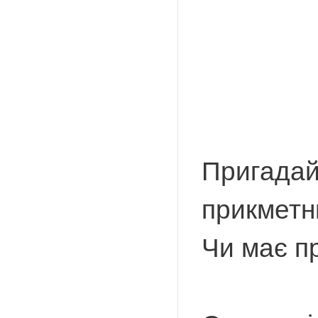
Пригадай,
прикметни
Чи має п