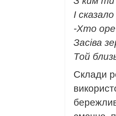
З ким ти
І сказало
-Хто оре 
Засіва з
Той близь
Склади р
використ
бережливо