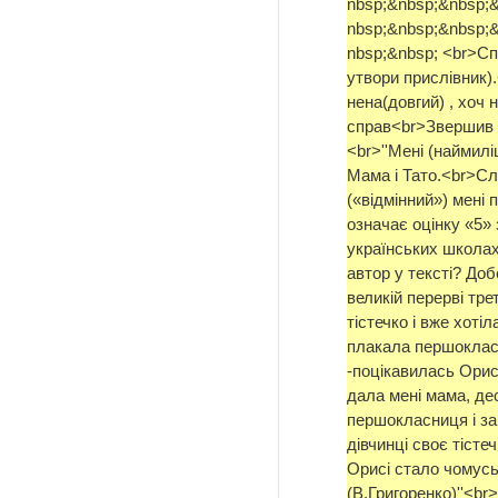
nbsp;&nbsp;&nbsp;
nbsp;&nbsp;&nbsp;
nbsp;&nbsp; <br>Сп
утвори прислівник)
нена(довгий) , хоч
справ<br>Звершив б
<br>''Мені (наймил
Мама і Тато.<br>Сл
(«відмінний») мені 
означає оцінку «5»
українських школах
автор у тексті? Доб
великій перерві тр
тістечко і вже хоті
плакала першоклас
-поцікавилась Орися
дала мені мама, де
першокласниця і з
дівчинці своє тіст
Орисі стало чомусь
(В.Григоренко)''<b