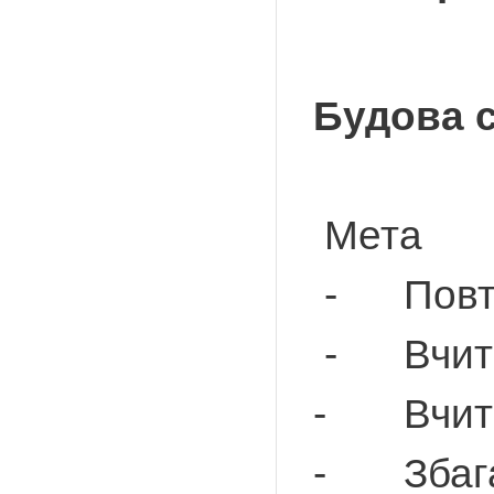
Будова с
Мета
- Повтор
- Вчитис
- Вчитис
- Збагач