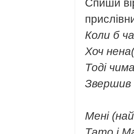
Спиши ві
прислівни
Коли б ч
Хоч нена(
Тоді чим
Звершив 
Мені (на
Тато і М