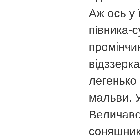
Аж ось у 
півника-
промінчи
відззерк
легенько 
мальви. 
Величаво
соняшники