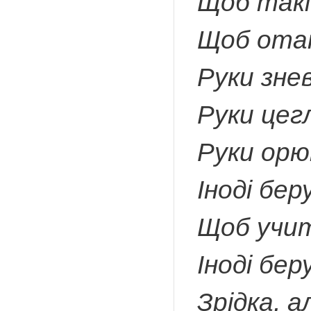
Щоб такі 
Щоб отак
Руки зне
Руки цег
Руки орю
Іноді бер
Щоб учит
Іноді бер
Зрідка, 