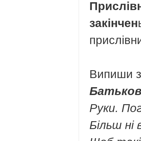
Прислівн
закінчен
прислівни
Випиши з 
Батьков
Руки. По
Більш ні 