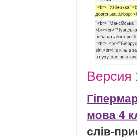
''<br>'''Узбецька''
-
довгенька.&nbsp; <b
''<br>'''Мансійська'
<br><br>'''Чуваськ
побачать його-розб
''<br>''<br>'''Білор
віл,<br>Не кінь а з
в пуху, але не птаха
Версия 
Гіпермар
мова 4 к
слів-при