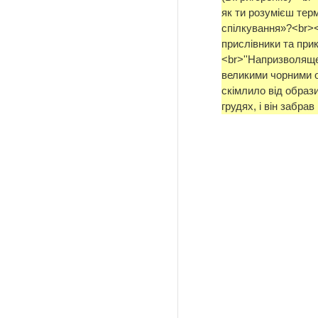
як ти розумієш тер
спілкування»?<br>
прислівники та при
<br>''Напризволящ
великими чорними о
скімлило від образ
грудях, і він забра