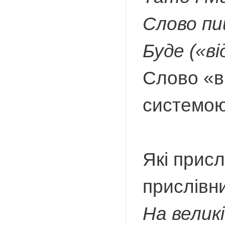
Слово пи
Буде («ві
Слово «в
системою
Які присл
прислівни
На велик