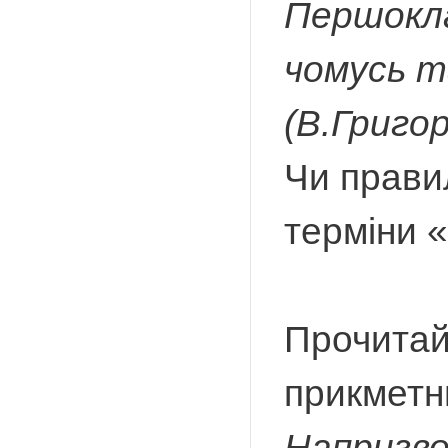
Першокла
чомусь т
(В.Григо
Чи прави
терміни «
Прочитай
прикметн
Напризво