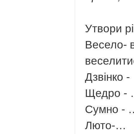
Утвори рі
Весело- в
веселитис
Дзвінко -
Щедро -
Сумно - 
Люто-…