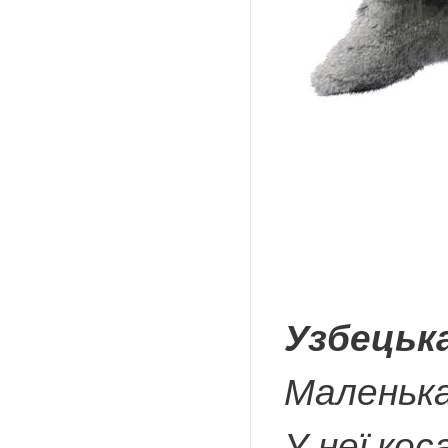
Узбецьк
Маленька
У неї кос