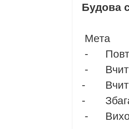
Будова с
Мета
- Повтор
- Вчитис
- Вчитис
- Збагач
- Вихову