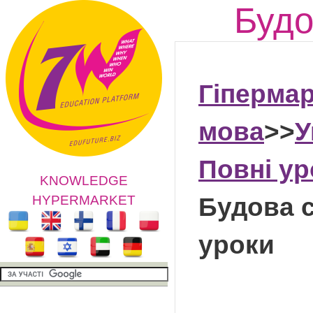
Будо
Гіпермар
мова
>>
У
Повні ур
KNOWLEDGE
HYPERMARKET
Будова с
уроки