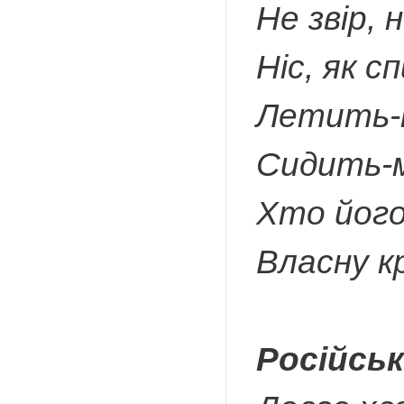
Не звір, 
Ніс, як с
Летить-
Сидить-
Хто його
Власну к
Російськ