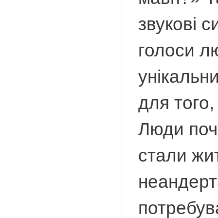
звукові с
голоси л
унікальн
для того,
Люди поча
стали жит
неандерт
потребува