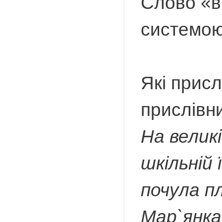
Слово «в
системою
Які присл
прислівни
На велик
шкільній 
почула п
Мар`янка