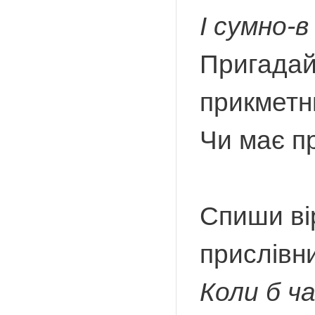
І сумно-в
Пригадай,
прикметни
Чи має п
Спиши ві
прислівни
Коли б ч