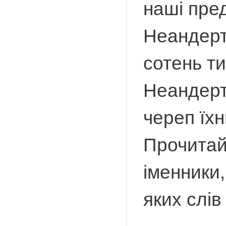
наші пре
Неандерт
сотень ти
Неандерт
череп їх
Прочитай
іменники,
яких слі