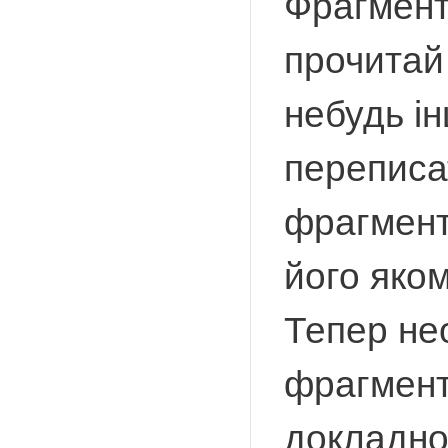
Фрагмент
прочитай
небудь і
переписа
фрагмент
його яком
Тепер нео
фрагмент
докладно