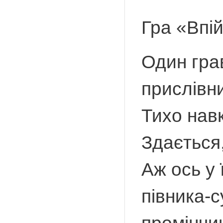
Гра «Впі
Один грав
прислівни
Тихо нав
Здається
Аж ось у 
півника-