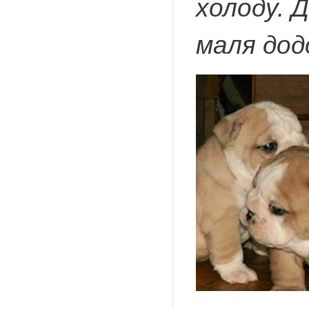
холоду. Д
маля дод