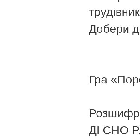
трудівни
Добери до
Гра «Пор
Розшифру
ДІ СНО Р