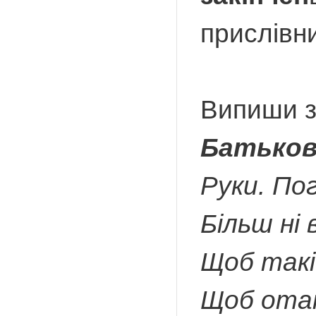
прислівни
Випиши з 
Батьков
Руки. По
Більш ні 
Щоб такі 
Щоб отак