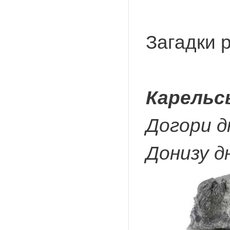
Загадки р
Карельс
Догори д
Донизу д