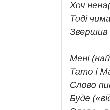
Хоч нена(
Тоді чим
Звершив 
Мені (на
Тато і М
Слово пи
Буде («ві