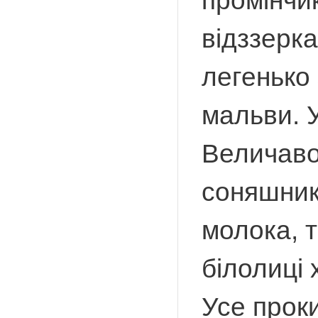
промінчи
відззерк
легенько 
мальви. 
Величаво
соняшники
молока, 
білолиці 
Усе проки