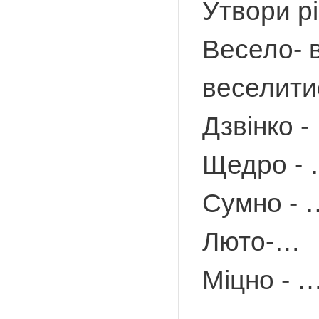
Утвори рі
Весело- в
веселитис
Дзвінко -
Щедро -
Сумно - 
Люто-…
Міцно - 