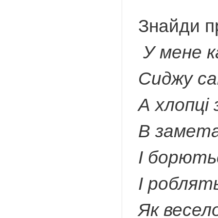
Знайди пр
У мене к
Сиджу са
А хлопці
В замет
І борють
І роблят
Як весел