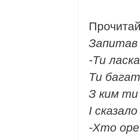
Прочитай
Запитав 
-Ти ласк
Ти багате
З ким ти
І сказало
-Хто оре 