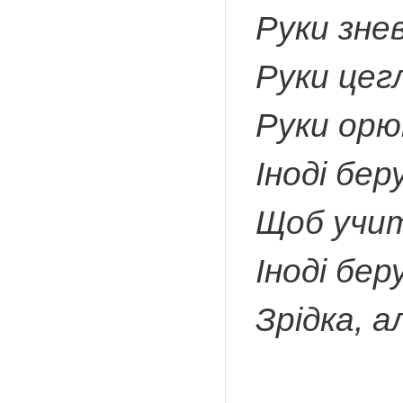
Руки зне
Руки цег
Руки орю
Іноді бер
Щоб учит
Іноді бер
Зрідка, 