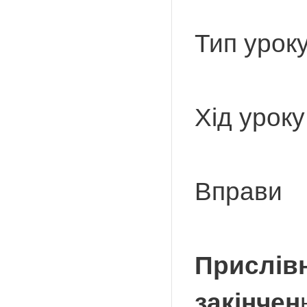
Тип урок
Хід уроку
Вправи
Прислівн
закінчен