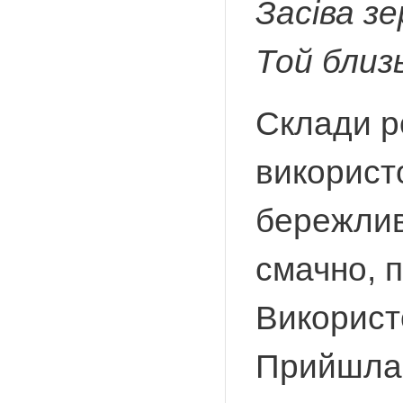
Засіва з
Той близь
Склади р
використ
бережливо
смачно, 
Використо
Прийшла 