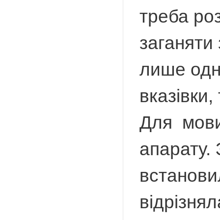
треба роз
заганяти 
лише одни
вказівки,
Для мови
апарату. 
встанови
відрізнял