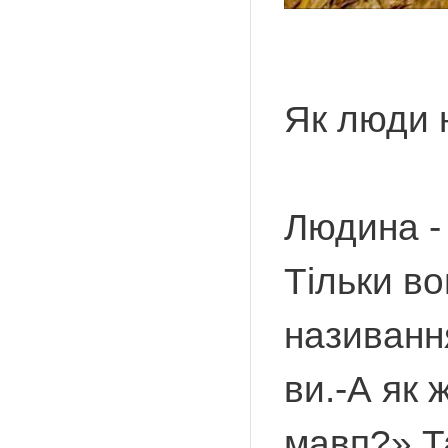
Як люди 
Людина -
Тільки во
називанн
ви.-А як 
мавп?» Та