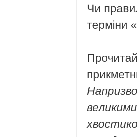
Чи прави
терміни «
Прочитай
прикметн
Напризво
великими
хвостико