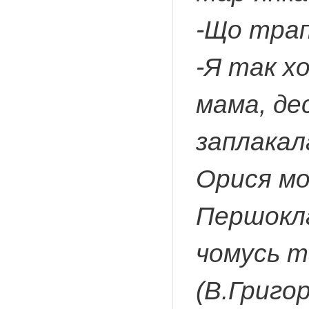
-Що трап
-Я так хо
мама, де
заплакал
Орися мо
Першокла
чомусь т
(В.Григо