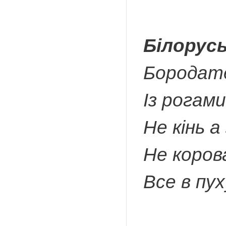
Білорусь
Бородате,
Із рогами,
Не кінь а
Не корова
Все в пух