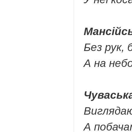
Мансійс
Без рук, б
А на неб
Чуваськ
Вигляда
А побача