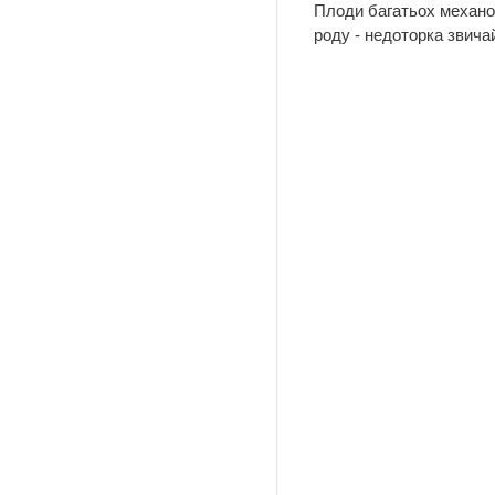
Плоди багатьох механох
роду - недоторка звичай