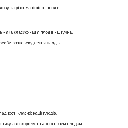
дову та різноманітність плодів.
 - яка класифікація плодів - штучна.
пособи розповсюдження плодів.
ладності класифікації плодів.
истику автохорним та аллохорним плодам.