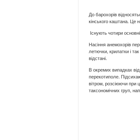
Ма
До барохорів відносятьс
кінського каштана. Це н
Існують чотири основні 
Насіння анемохорів пер
летючки, крилатки і так
відстані.
В окремих випадках від
перекотиполе. Підсихаю
вітром, розсіюючи при 
таксономічних груп, на