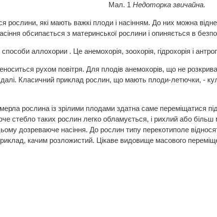
л. 1
Недоторка звичайна.
я рослини, які мають важкі плоди і насінням. До них можна відне
асіння обсипається з материнської рослини і опиняється в безпос
способи аллохории . Це анемохорія, зоохорія, гідрохорія і антроп
еноситься рухом повітря. Для плодів анемохорів, що не розкриваю
 далі. Класичний приклад рослин, що мають плоди-летючки, - куль
мерла рослина із зрілими плодами здатна саме переміщатися під
че стебло таких рослин легко обламується, і рихлий або більш
цьому дозреваюче насіння. До рослин типу перекотиполе відносят
приклад, качим розложистий. Цікаве видовище масового переміщ