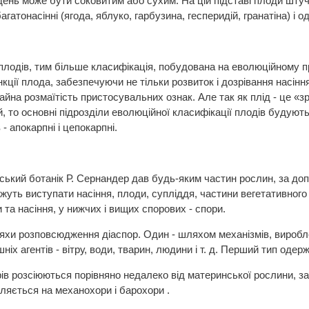
ень може бути соковитим або сухим. На цій підставі плоди штучно
гатонасінні (ягода, яблуко, гарбузина, гесперидій, гранатіна) і од
плодів, тим більше класифікація, побудована на еволюційному п
нкції плода, забезпечуючи не тільки розвиток і дозрівання насін
йна розмаїтість пристосувальних ознак. Але так як плід - це «зрі
ей, то основні підрозділи еволюційної класифікації плодів будують
 - апокарпні і цепокарпні.
ський ботанік Р. Сернандер дав будь-яким частин рослин, за до
жуть виступати насіння, плоди, супліддя, частини вегетативного т
 та насіння, у нижчих і вищих спорових - спори.
яхи розповсюдження діаспор. Один - шляхом механізмів, виробле
іх агентів - вітру, води, тварин, людини і т. д. Перший тип одерж
ів розсіюються порівняно недалеко від материнської рослини, заз
ляється на механохори і барохори .