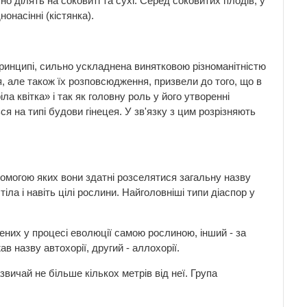
 ділять на соковиті та сухі. Серед соковитих плодів, у
нонасінні (кістянка).
ринципі, сильно ускладнена винятковою різноманітністю
ня, але також їх розповсюдження, призвели до того, що в
ла квітка» і так як головну роль у його утворенні
ся на типі будови гінецея. У зв'язку з цим розрізняють
помогою яких вони здатні розселятися загальну назву
іла і навіть цілі рослини. Найголовніші типи діаспор у
них у процесі еволюції самою рослиною, інший - за
ав назву автохорії, другий - аллохорії.
вичай не більше кількох метрів від неї. Група