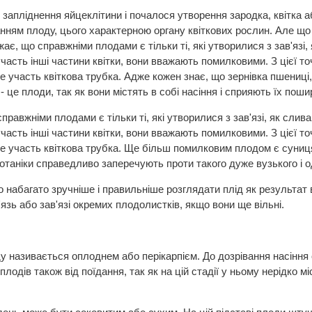
 запліднення яйцеклітини і почалося утворення зародка, квітка а
ням плоду, цього характерною органу квіткових рослин. Але що 
ає, що справжніми плодами є тільки ті, які утворилися з зав'язі,
часть інші частини квітки, вони вважають помилковими. З цієї то
е участь квіткова трубка. Адже кожен знає, що зернівка пшениці,
- це плоди, так як вони містять в собі насіння і сприяють їх поши
правжніми плодами є тільки ті, які утворилися з зав'язі, як слив
часть інші частини квітки, вони вважають помилковими. З цієї то
ре участь квіткова трубка. Ще більш помилковим плодом є суниця,
ботаніки справедливо заперечують проти такого дуже вузького і 
 набагато зручніше і правильніше розглядати плід як результат ви
язь або зав'язі окремих плодолистків, якщо вони ще вільні.
 називається оплоднем або перікарпієм. До дозрівання насіння 
лодів також від поїдання, так як на цій стадії у ньому нерідко міс