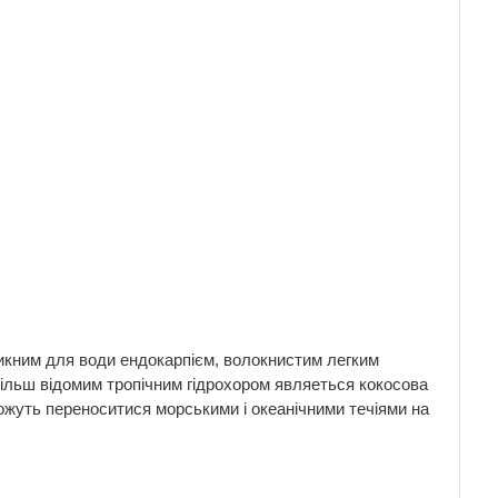
икним для води ендокарпієм, волокнистим легким
більш відомим тропічним гідрохором являеться кокосова
можуть переноситися морськими і океанічними течіями на