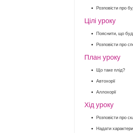
Розповісти про бу
Цілі уроку
Пояснити, що будь
Розповісти про с
План уроку
Що таке плід?
Автохорії
Аллохорії
Хід уроку
Розповісти про ск
Надати характер