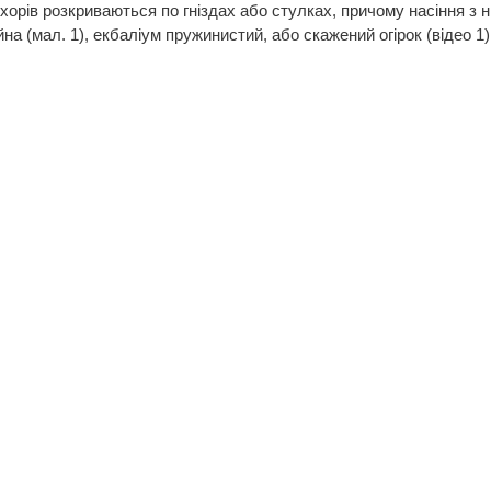
орів розкриваються по гніздах або стулках, причому насіння з 
на (мал. 1), екбаліум пружинистий, або скажений огірок (відео 1)