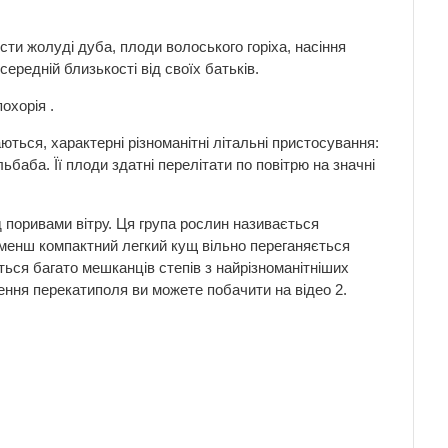
сти жолуді дуба, плоди волоського горіха, насіння
ередній близькості від своїх батьків.
охорія .
ться, характерні різноманітні літальні пристосування:
баба. Її плоди здатні перелітати по повітрю на значні
 поривами вітру. Ця група рослин називається
 менш компактний легкий кущ вільно переганяється
ься багато мешканців степів з найрізноманітніших
ення перекатиполя ви можете побачити на відео 2.