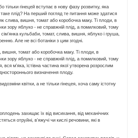
бо тільки гінецей вступає в нову фазу розвитку, яка
таке плід? На перший погляд те питання може здатися
 як слива, вишня, томат або коробочка маку. Ті плоди, в
чки зору яблуко - не справжній плід, а помилковий, тому
 сім'янка кульбаби, томат, слива, вишня, яблуко і груша,
ренню. Але не всі ботаніки з цим згодні.
а, вишня, томат або коробочка маку. Ті плоди, в
чки зору яблуко - не справжній плід, а помилковий, тому
 вся м'яка, їстівна частина якої утворена розрослим
одностороннього визначення плоду.
дозміни квітки, а не тільки гінецея, хоча саму істотну
оплодень захищає їх від висихання, від механічних
тяться отруйні, в'яжучі чи кислі речовини, які в