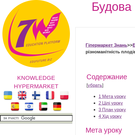
Будова 
Гіпермаркет Знань
>>
Б
різноманітність плод
Содержание
KNOWLEDGE
[
убрать
]
HYPERMARKET
1
Мета уроку
2
Цілі уроку
3
План уроку
4
Хід уроку
Мета уроку