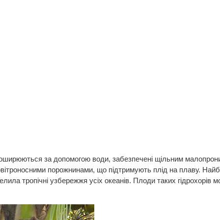
.
поширюються за допомогою води, забезпечені щільним малопрон
овітроносними порожнинами, що підтримують плід на плаву. Най
селила тропічні узбережжя усіх океанів. Плоди таких гідрохорів 