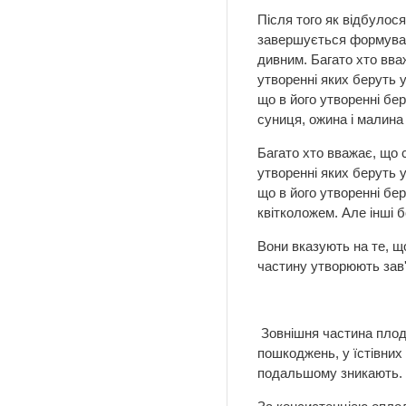
Після того як відбулося
завершується формуван
дивним. Багато хто вваж
утворенні яких беруть у
що в його утворенні бер
суниця, ожина і малина 
Багато хто вважає, що с
утворенні яких беруть у
що в його утворенні бе
квітколожем. Але інші 
Вони вказують на те, що
частину утворюють зав'
Зовнішня частина плоду
пошкоджень, у їстівних п
подальшому зникають.