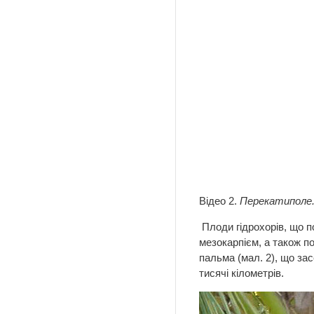
Відео 2.
Перекатиполе
Плоди гідрохорів, що 
мезокарпієм, а також п
пальма (мал. 2), що за
тисячі кілометрів.