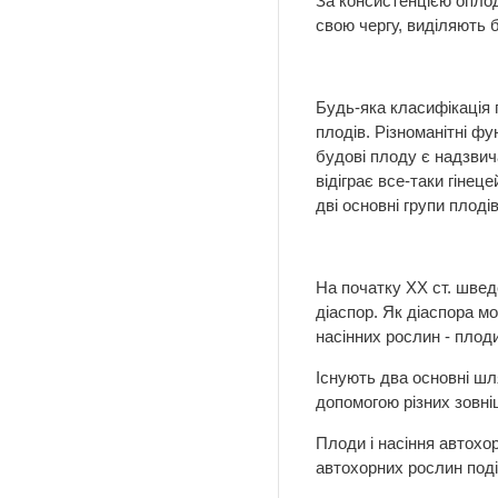
За консистенцією оплод
свою чергу, виділяють ба
Будь-яка класифікація 
плодів. Різноманітні фу
будові плоду є надзвича
відіграє все-таки гінец
дві основні групи плодів
На початку XX ст. швед
діаспор. Як діаспора мо
насінних рослин - плоди
Існують два основні шл
допомогою різних зовнішн
Плоди і насіння автохор
автохорних рослин поді