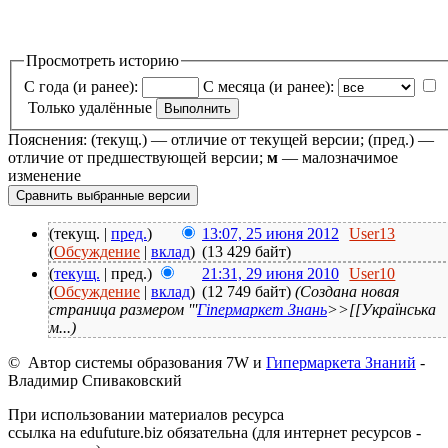
Просмотреть историю
С года (и ранее):
С месяца (и ранее):
Только удалённые
Пояснения: (текущ.) — отличие от текущей версии; (пред.) —
отличие от предшествующей версии;
м
— малозначимое
изменение
(текущ. |
пред.
)
13:07, 25 июня 2012
User13
(
Обсуждение
|
вклад
)
(13 429 байт)
(
текущ.
| пред.)
21:31, 29 июня 2010
User10
(
Обсуждение
|
вклад
)
(12 749 байт)
(Создана новая
страница размером '''
Гіпермаркет Знань
>>[[Українська
м...)
© Автор системы образования 7W и
Гипермаркета Знаний
-
Владимир Спиваковский
При использовании материалов ресурса
ссылка на edufuture.biz обязательна (для интернет ресурсов -