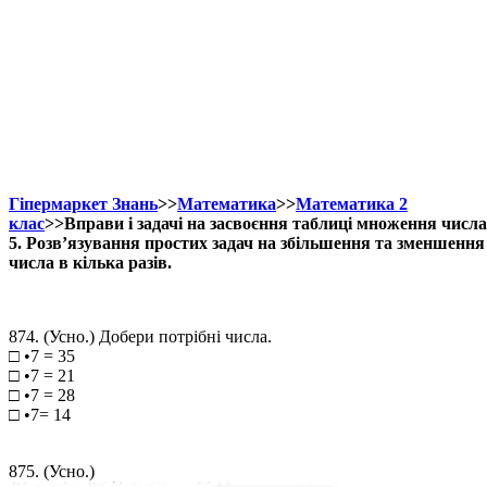
Гіпермаркет Знань
>>
Математика
>>
Математика 2
клас
>>Вправи і задачі на засвоєння таблиці множення числа
5. Розв’язування простих задач на збільшення та зменшення
числа в кілька разів.
874. (Усно.) Добери потрібні числа.
□ •7 = 35
□ •7 = 21
□ •7 = 28
□ •7= 14
875. (Усно.)