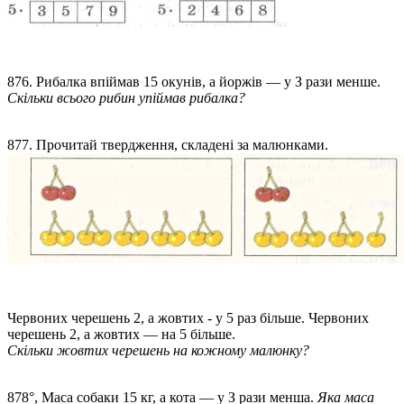
876. Рибалка впіймав 15 окунів, а йоржів — у З рази менше.
Скільки всього рибин упіймав рибалка?
877. Прочитай твердження, складені за малюнками.
Червоних черешень 2, а жовтих - у 5 раз більше. Червоних
черешень 2, а жовтих — на 5 більше.
Скільки жовтих черешень на кожному малюнку?
878°, Маса собаки 15 кг, а кота — у З рази менша.
Яка маса