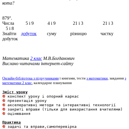
кота?
879°.
Числа 5 і 9 4 і 9 21 і 3 21 і 3
5 і 8
Знайти
добуток
суму різницю частку
добуток
Математика
2 клас
М.В.Богданович
Вислано читачами iнтернет-сайту
Онлайн-бібліотека з підручниками
і книгами, тести
з математики
, завдання
з
математики 2 клас
, календарне планування
Зміст уроку
 оцінювання 

Практика