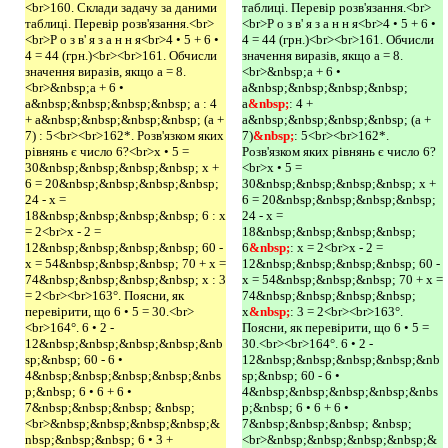
<br>160. Склади задачу за даними
таблиці. Перевір розв'язання.<br>
таблиці. Перевір розв'язання.<br>
<br>Р о з в' я з а н н я<br>4 • 5 + 6 •
<br>Р о з в' я з а н н я<br>4 • 5 + 6 •
4 = 44 (грн.)<br><br>161. Обчисли
4 = 44 (грн.)<br><br>161. Обчисли
значення виразів, якщо а = 8.
значення виразів, якщо а = 8.
<br>&nbsp;а + 6 •
<br>&nbsp;а + 6 •
а&nbsp;&nbsp;&nbsp;&nbsp;
а&nbsp;&nbsp;&nbsp;&nbsp; а : 4
а
&nbsp;
: 4 +
+ а&nbsp;&nbsp;&nbsp;&nbsp; (а +
а&nbsp;&nbsp;&nbsp;&nbsp; (а +
7) : 5<br><br>162*. Розв'язком яких
7)
&nbsp;
: 5<br><br>162*.
рівнянь є число 6?<br>х • 5 =
Розв'язком яких рівнянь є число 6?
30&nbsp;&nbsp;&nbsp;&nbsp; х +
<br>х • 5 =
6 = 20&nbsp;&nbsp;&nbsp;&nbsp;
30&nbsp;&nbsp;&nbsp;&nbsp; х +
24 - х =
6 = 20&nbsp;&nbsp;&nbsp;&nbsp;
18&nbsp;&nbsp;&nbsp;&nbsp; 6 : х
24 - х =
= 2<br>х - 2 =
18&nbsp;&nbsp;&nbsp;&nbsp;
12&nbsp;&nbsp;&nbsp;&nbsp; 60 -
6
&nbsp;
: х = 2<br>х - 2 =
х = 54&nbsp;&nbsp;&nbsp; 70 + х =
12&nbsp;&nbsp;&nbsp;&nbsp; 60 -
74&nbsp;&nbsp;&nbsp;&nbsp; х : 3
х = 54&nbsp;&nbsp;&nbsp; 70 + х =
= 2<br><br>163°. Поясни, як
74&nbsp;&nbsp;&nbsp;&nbsp;
перевірити, що 6 • 5 = 30.<br>
х
&nbsp;
: 3 = 2<br><br>163°.
<br>164°. 6 • 2 -
Поясни, як перевірити, що 6 • 5 =
12&nbsp;&nbsp;&nbsp;&nbsp;&nb
30.<br><br>164°. 6 • 2 -
sp;&nbsp; 60 - 6 •
12&nbsp;&nbsp;&nbsp;&nbsp;&nb
4&nbsp;&nbsp;&nbsp;&nbsp;&nbs
sp;&nbsp; 60 - 6 •
p;&nbsp; 6 • 6 + 6 •
4&nbsp;&nbsp;&nbsp;&nbsp;&nbs
7&nbsp;&nbsp;&nbsp; &nbsp;
p;&nbsp; 6 • 6 + 6 •
<br>&nbsp;&nbsp;&nbsp;&nbsp;&
7&nbsp;&nbsp;&nbsp; &nbsp;
nbsp;&nbsp;&nbsp; 6 • 3 +
<br>&nbsp;&nbsp;&nbsp;&nbsp;&