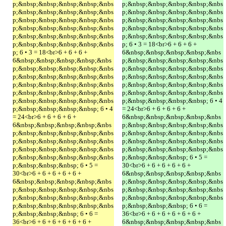
p;&nbsp;&nbsp;&nbsp;&nbsp;&nbs
p;&nbsp;&nbsp;&nbsp;&nbsp;&nbs
p;&nbsp;&nbsp;&nbsp;&nbsp;&nbs
p;&nbsp;&nbsp;&nbsp;&nbsp;&nbs
p;&nbsp;&nbsp;&nbsp;&nbsp;&nbs
p;&nbsp;&nbsp;&nbsp;&nbsp;&nbs
p;&nbsp;&nbsp;&nbsp;&nbsp;&nbs
p;&nbsp;&nbsp;&nbsp;&nbsp;&nbs
p;&nbsp;&nbsp;&nbsp;&nbsp;&nbs
p;&nbsp;&nbsp;&nbsp;&nbsp;&nbs
p;&nbsp;&nbsp;&nbsp;&nbsp;&nbs
p; 6 • 3 = 18<br>6 + 6 + 6 +
p; 6 • 3 = 18<br>6 + 6 + 6 +
6&nbsp;&nbsp;&nbsp;&nbsp;&nbs
6&nbsp;&nbsp;&nbsp;&nbsp;&nbs
p;&nbsp;&nbsp;&nbsp;&nbsp;&nbs
p;&nbsp;&nbsp;&nbsp;&nbsp;&nbs
p;&nbsp;&nbsp;&nbsp;&nbsp;&nbs
p;&nbsp;&nbsp;&nbsp;&nbsp;&nbs
p;&nbsp;&nbsp;&nbsp;&nbsp;&nbs
p;&nbsp;&nbsp;&nbsp;&nbsp;&nbs
p;&nbsp;&nbsp;&nbsp;&nbsp;&nbs
p;&nbsp;&nbsp;&nbsp;&nbsp;&nbs
p;&nbsp;&nbsp;&nbsp;&nbsp;&nbs
p;&nbsp;&nbsp;&nbsp;&nbsp;&nbs
p;&nbsp;&nbsp;&nbsp;&nbsp; 6 • 4
p;&nbsp;&nbsp;&nbsp;&nbsp; 6 • 4
= 24<br>6 + 6 + 6 + 6 +
= 24<br>6 + 6 + 6 + 6 +
6&nbsp;&nbsp;&nbsp;&nbsp;&nbs
6&nbsp;&nbsp;&nbsp;&nbsp;&nbs
p;&nbsp;&nbsp;&nbsp;&nbsp;&nbs
p;&nbsp;&nbsp;&nbsp;&nbsp;&nbs
p;&nbsp;&nbsp;&nbsp;&nbsp;&nbs
p;&nbsp;&nbsp;&nbsp;&nbsp;&nbs
p;&nbsp;&nbsp;&nbsp;&nbsp;&nbs
p;&nbsp;&nbsp;&nbsp;&nbsp;&nbs
p;&nbsp;&nbsp;&nbsp;&nbsp;&nbs
p;&nbsp;&nbsp;&nbsp;&nbsp;&nbs
p;&nbsp;&nbsp;&nbsp; 6 • 5 =
p;&nbsp;&nbsp;&nbsp; 6 • 5 =
30<br>6 + 6 + 6 + 6 + 6 +
30<br>6 + 6 + 6 + 6 + 6 +
6&nbsp;&nbsp;&nbsp;&nbsp;&nbs
6&nbsp;&nbsp;&nbsp;&nbsp;&nbs
p;&nbsp;&nbsp;&nbsp;&nbsp;&nbs
p;&nbsp;&nbsp;&nbsp;&nbsp;&nbs
p;&nbsp;&nbsp;&nbsp;&nbsp;&nbs
p;&nbsp;&nbsp;&nbsp;&nbsp;&nbs
p;&nbsp;&nbsp;&nbsp;&nbsp;&nbs
p;&nbsp;&nbsp;&nbsp;&nbsp;&nbs
p;&nbsp;&nbsp;&nbsp; 6 • 6 =
p;&nbsp;&nbsp;&nbsp; 6 • 6 =
36<br>6 + 6 + 6 + 6 + 6 + 6 +
36<br>6 + 6 + 6 + 6 + 6 + 6 +
6&nbsp;&nbsp;&nbsp;&nbsp;&nbs