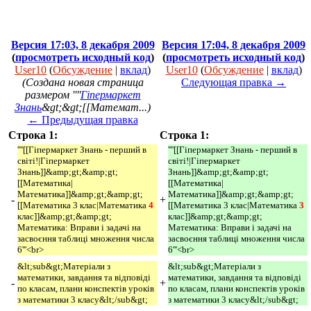
Версия 17:03, 8 декабря 2009
Версия 17:04, 8 декабря 2009
(
просмотреть исходный код
)
(
просмотреть исходный код
)
User10
(
Обсуждение
|
вклад
)
User10
(
Обсуждение
|
вклад
)
(Создана новая страница
Следующая правка →
размером ''''
Гіпермаркет
Знань
&gt;&gt;[[Математ...)
← Предыдущая правка
Строка 1:
Строка 1:
''''[[Гіпермаркет Знань - перший в
''''[[Гіпермаркет Знань - перший в
світі!|Гіпермаркет
світі!|Гіпермаркет
Знань]]&amp;gt;&amp;gt;
Знань]]&amp;gt;&amp;gt;
[[Математика|
[[Математика|
Математика]]&amp;gt;&amp;gt;
Математика]]&amp;gt;&amp;gt;
-
+
[[Математика 3 клас|Математика
4 
[[Математика 3 клас|Математика
3 
клас]]&amp;gt;&amp;gt;
клас]]&amp;gt;&amp;gt;
Математика: Вправи і задачі на
Математика: Вправи і задачі на
засвоєння таблиці множення числа
засвоєння таблиці множення числа
6'''<br>
6'''<br>
&lt;sub&gt;Матеріали з
&lt;sub&gt;Матеріали з
математики, завдання та відповіді
математики, завдання та відповіді
-
+
по класам, плани конспектів уроків
по класам, плани конспектів уроків
з математики 3 класу&lt;/sub&gt;
з математики 3 класу&lt;/sub&gt;