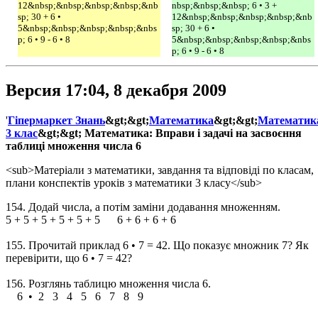
12&nbsp;&nbsp;&nbsp;&nbsp;&nb
nbsp;&nbsp;&nbsp; 6 • 3 +
sp; 30 + 6 •
12&nbsp;&nbsp;&nbsp;&nbsp;&nb
5&nbsp;&nbsp;&nbsp;&nbsp;&nbs
sp; 30 + 6 •
p; 6 • 9 - 6 • 8
5&nbsp;&nbsp;&nbsp;&nbsp;&nbs
p; 6 • 9 - 6 • 8
Версия 17:04, 8 декабря 2009
'
Гіпермаркет Знань
&gt;&gt;
Математика
&gt;&gt;
Математик
3 клас
&gt;&gt; Математика: Вправи і задачі на засвоєння
таблиці множення числа 6
<sub>Матеріали з математики, завдання та відповіді по класам,
плани конспектів уроків з математики 3 класу</sub>
154. Додай числа, а потім заміни додавання множенням.
5 + 5 + 5 + 5 + 5 + 5 6 + 6 + 6 + 6
155. Прочитай приклад 6 • 7 = 42. Що показує множник 7? Як
перевірити, що 6 • 7 = 42?
156. Розглянь таблицю множення числа 6.
6 • 2 3 4 5 6 7 8 9