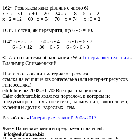
162*. Розв'язком яких рівнянь є число 6?
х • 5 = 30 х + 6 = 20 24 - х = 18 6 : х = 2
х - 2 = 12 60 - х = 54 70 + х = 74 х : 3 = 2
163°. Поясни, як перевірити, що 6 • 5 = 30.
164°. 6 • 2 - 12 60 - 6 • 4 6 • 6 + 6 • 7
6 • 3 + 12 30 + 6 • 5 6 • 9 - 6 • 8
© Автор системы образования 7W и
Гипермаркета Знаний
-
Владимир Спиваковский
При использовании материалов ресурса
ссылка на edufuture.biz обязательна (для интернет ресурсов -
гиперссылка).
edufuture.biz 2008-2017© Все права защищены.
Сайт edufuture.biz является порталом, в котором не
предусмотрены темы политики, наркомании, алкоголизма,
курения и других "взрослых" тем.
Разработка -
Гипермаркет знаний 2008-2017
Ждем Ваши замечания и предложения на email:
По вопросам рекламы и спонсорства пишите на email: