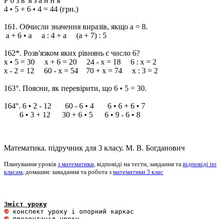
Р о з в' я з а н н я
4 • 5 + 6 • 4 = 44 (грн.)
161. Обчисли значення виразів, якщо а = 8.
а + 6 • а а : 4 + а (а + 7) : 5
162*. Розв'язком яких рівнянь є число 6?
х • 5 = 30 х + 6 = 20 24 - х = 18 6 : х = 2
х - 2 = 12 60 - х = 54 70 + х = 74 х : 3 = 2
163°. Поясни, як перевірити, що 6 • 5 = 30.
164°. 6 • 2 - 12 60 - 6 • 4 6 • 6 + 6 • 7
6 • 3 + 12 30 + 6 • 5 6 • 9 - 6 • 8
Математика. підручник для 3 класу. М. В. Богданович
Планування уроків
з математики
, відповіді на тести, завдання та
відповіді по
класам
, домашнє завадання та робота з
математики 3 клас
Зміст уроку