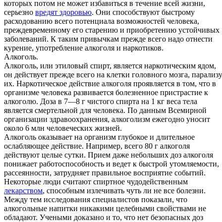
которых потом не может избавиться в течение всей жизни,
серьезно
вредят здоровью
. Они способствуют быстрому
расходованию всего потенциала возможностей человека,
преждевременному его старению и приобретению устойчивых
заболеваний. К таким привычкам прежде всего надо отнести
курение, употребление алкоголя и наркотиков.
Алкоголь.
Алкоголь, или этиловый спирт, является наркотическим ядом,
он действует прежде всего на клетки головного мозга, парализ
их. Наркотическое действие алкоголя проявляется в том, что в
организме человека развивается болезненное пристрастие к
алкоголю. Доза в 7—8 г чистого спирта на 1 кг веса тела
является смертельной для человека. По данным Всемирной
организации здравоохранения, алкоголизм ежегодно уносит
около 6 млн человеческих жизней.
Алкоголь оказывает на организм глубокое и длительное
ослабляющее действие. Например, всего 80 г алкоголя
действуют целые сутки. Прием даже небольших доз алкоголя
понижает работоспособность и ведет к быстрой утомляемости,
рассеянности, затрудняет правильное восприятие событий.
Некоторые люди считают спиртное чудодейственным
лекарством
, способным излечивать чуть ли не все болезни.
Между тем исследования специалистов показали, что
алкогольные напитки никакими целебными свойствами не
обладают. Учеными доказано и то, что нет безопасных доз