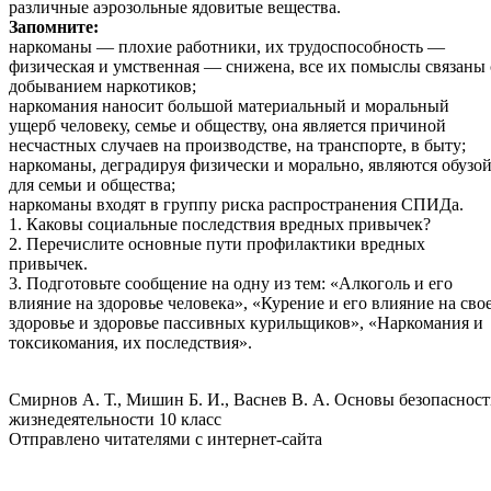
различные аэрозольные ядовитые вещества.
Запомните:
наркоманы — плохие работники, их трудоспособность —
физическая и умственная — снижена, все их помыслы связаны 
добыванием наркотиков;
наркомания наносит большой материальный и моральный
ущерб человеку, семье и обществу, она является причиной
несчастных случаев на производстве, на транспорте, в быту;
наркоманы, деградируя физически и морально, являются обузо
для семьи и общества;
наркоманы входят в группу риска распространения СПИДа.
1. Каковы социальные последствия вредных привычек?
2. Перечислите основные пути профилактики вредных
привычек.
3. Подготовьте сообщение на одну из тем: «Алкоголь и его
влияние на здоровье человека», «Курение и его влияние на сво
здоровье и здоровье пассивных курильщиков», «Наркомания и
токсикомания, их последствия».
Смирнов А. Т., Мишин Б. И., Васнев В. А. Основы безопаснос
жизнедеятельности 10 класс
Отправлено читателями с интернет-сайта