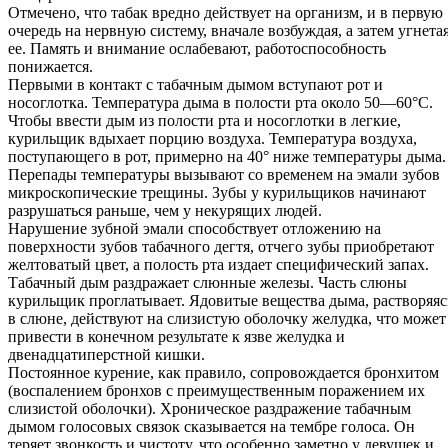
Отмечено, что табак вредно действует на организм, и в первую
очередь на нервную систему, вначале возбуждая, а затем угнета
ее. Память и внимание ослабевают, работоспособность
понижается.
Первыми в контакт с табачным дымом вступают рот и
носоглотка. Температура дыма в полости рта около 50—60°С.
Чтобы ввести дым из полости рта и носоглотки в легкие,
курильщик вдыхает порцию воздуха. Температура воздуха,
поступающего в рот, примерно на 40° ниже температуры дыма.
Перепады температуры вызывают со временем на эмали зубов
микроскопические трещины. Зубы у курильщиков начинают
разрушаться раньше, чем у некурящих людей.
Нарушение зубной эмали способствует отложению на
поверхности зубов табачного дегтя, отчего зубы приобретают
желтоватый цвет, а полость рта издает специфический запах.
Табачный дым раздражает слюнные железы. Часть слюны
курильщик проглатывает. Ядовитые вещества дыма, растворяяс
в слюне, действуют на слизистую оболочку желудка, что может
привести в конечном результате к язве желудка и
двенадцатиперстной кишки.
Постоянное курение, как правило, сопровождается бронхитом
(воспалением бронхов с преимущественным поражением их
слизистой оболочки). Хроническое раздражение табачным
дымом голосовых связок сказывается на тембре голоса. Он
теряет звонкость и чистоту, что особенно заметно у девушек и