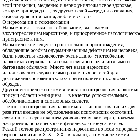
этой привычки, медленно и верно уничтожая свое здоровье,
которое природа дала для других целей —труда и созидания,
самосовершенствования, любви и счастья.
О наркомании и токсикомании
Наркомания — тяжелое заболевание, вызываемое
злоупотреблением наркотиков, и приобретенное патологическо
пристрастие к ним.
Наркотические вещества растительного происхождения,
обладающие особым одурманивающим действием на человека,
были известны человечеству очень давно. Употребление
наркотиков первоначально было связано с религиозными и
бытовыми обычаями. Много лет назад наркотики
использовались служителями различных религий для
достижения состояния экстаза при исполнении культовых
обрядов.
Другой исторически сложившийся тип потребления наркотико
присущ области медицины — в качестве успокоительных,
обезболивающих и снотворных средств.
Третий тип потребления наркотиков — использование их для
развития внешне не обусловленных психических состояний,
связанных с переживанием удовольствия, комфорта, подъема
настроения, психического и физического тонуса, кайфа.
Резкий толчок распространения наркотиков во всем мире дало
бурное развитие в XIX—XX вв. химии, а том числе химии