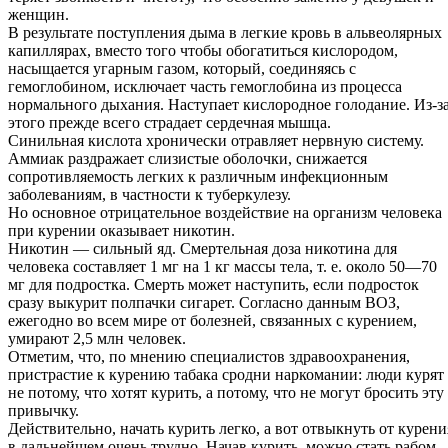
женщин.
В результате поступления дыма в легкие кровь в альвеолярных
капиллярах, вместо того чтобы обогатиться кислородом,
насыщается угарным газом, который, соединяясь с
гемоглобином, исключает часть гемоглобина из процесса
нормального дыхания. Наступает кислородное голодание. Из-з
этого прежде всего страдает сердечная мышца.
Синильная кислота хронически отравляет нервную систему.
Аммиак раздражает слизистые оболочки, снижается
сопротивляемость легких к различным инфекционным
заболеваниям, в частности к туберкулезу.
Но основное отрицательное воздействие на организм человека
при курении оказывает никотин.
Никотин — сильный яд. Смертельная доза никотина для
человека составляет 1 мг на 1 кг массы тела, т. е. около 50—70
мг для подростка. Смерть может наступить, если подросток
сразу выкурит полпачки сигарет. Согласно данным ВОЗ,
ежегодно во всем мире от болезней, связанных с курением,
умирают 2,5 млн человек.
Отметим, что, по мнению специалистов здравоохранения,
пристрастие к курению табака сродни наркомании: люди курят
не потому, что хотят курить, а потому, что не могут бросить эту
привычку.
Действительно, начать курить легко, а вот отвыкнуть от курени
в дальнейшем очень трудно. Начав курить, можно стать рабом