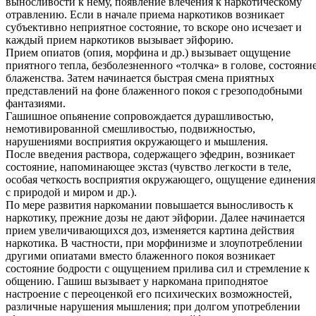
выносливости к нему, появление влечения к наркотическому
отравлению. Если в начале приема наркотиков возникает
субъективно неприятное состояние, то вскоре оно исчезает и
каждый прием наркотиков вызывает эйфорию.
Прием опиатов (опия, морфина и др.) вызывает ощущение
приятного тепла, безболезненного «толчка» в голове, состояни
блаженства. Затем начинается быстрая смена приятных
представлений на фоне блаженного покоя с грезоподобными
фантазиями.
Гашишное опьянение сопровождается дурашливостью,
немотивированной смешливостью, подвижностью,
нарушениями восприятия окружающего и мышления.
После введения раствора, содержащего эфедрин, возникает
состояние, напоминающее экстаз (чувство легкости в теле,
особая четкость восприятия окружающего, ощущение единения
с природой и миром и др.).
По мере развития наркомании повышается выносливость к
наркотику, прежние дозы не дают эйфории. Далее начинается
прием увеличивающихся доз, изменяется картина действия
наркотика. В частности, при морфинизме и злоупотреблении
другими опиатами вместо блаженного покоя возникает
состояние бодрости с ощущением прилива сил и стремление к
общению. Гашиш вызывает у наркомана приподнятое
настроение с переоценкой его психических возможностей,
различные нарушения мышления; при долгом употреблении