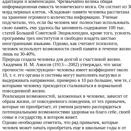
адаптации и компенсации. Чрезвычайно велика общая
информационная емкость человеческого мозга. Он состоит из 3
млрд нервных клеток. «Кладовая» памяти человека рассчитана
на хранение огромного количества информации. Ученые
подсчитали, что, если бы человек мог полностью использовать
свою память, ему удалось бы запомнить содержание 100 тыс.
статей Большой Советской Энциклопедии, кроме того, усвоить
программы трех институтов и свободно владеть шестью
иностранными языками. Однако, как считают психологи,
человек использует возможности своей памяти в течение жизн
лишь на 30-40%.
Природа создала человека для долгой и счастливой жизни.
Академик Н. М. Амосов (1913—2002) утверждал, что запас
прочности «конструкции» человека имеет коэффициент около
10, т. е. его органы и системы могут выполнять нагрузки и
выдерживать напряжение, примерно в 10 раз большие, чем те, с
которыми человеку приходится сталкиваться в нормальной
повседневной жизни.
Реализация возможностей, заложенных в человеке, зависит от
образа жизни, от повседневного поведения, от тех привычек,
которые он приобретает, от умения разумно распорядиться
потенциальными возможностями здоровья на благо себе, своей
семье и государству, в котором живет.
Однако необходимо отметить, что ряд привычек, которые
человек может начать приобретать еще в школьные годы и от