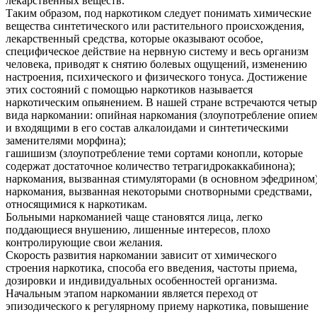
лекарственных веществ.
Таким образом, под наркотиком следует понимать химические
вещества синтетического или растительного происхождения,
лекарственный средства, которые оказывают особое,
специфическое действие на нервную систему и весь организм
человека, приводят к снятию болевых ощущений, изменению
настроения, психического и физического тонуса. Достижение
этих состояний с помощью наркотиков называется
наркотическим опьянением. В нашей стране встречаются четыр
вида наркомании: опийная наркомания (злоупотребление опие
и входящими в его состав алкалоидами и синтетическими
заменителями морфина);
гашишизм (злоупотребление теми сортами конопли, которые
содержат достаточное количество тетрагидрокаккабинона);
наркомания, вызванная стимуляторами (в основном эфедрином)
наркомания, вызванная некоторыми снотворными средствами,
относящимися к наркотикам.
Больными наркоманией чаще становятся лица, легко
поддающиеся внушению, лишенные интересов, плохо
контролирующие свои желания.
Скорость развития наркомании зависит от химического
строения наркотика, способа его введения, частоты приема,
дозировки и индивидуальных особенностей организма.
Начальным этапом наркомании является переход от
эпизодического к регулярному приему наркотика, повышение