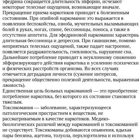
эфедрина сокращается длительность эйфории, исчезают
некоторые телесные ощущения, возникающие вначале.
Прекращение приема наркотиков приводит к болезненным
состояниям. При опийной наркомании это выражается в
появлении беспокойства, озноба, мучительных выламывающих
болей в руках, ногах, спине, бессонницы, поноса, а также в
отсутствии аппетита. Для эфедриновой наркомании характерн
длительная бессонница и депрессия. При гашишизме, помимо
неприятных телесных ощущений, также падает настроение,
появляется раздражительность, гневливость, нарушение сна.
Дальнейшее потребление приводит к неуклонному снижению
эйфоризирующего действия наркотика и усилению психически
и физических расстройств организма. Во всех случаях
отмечается деградация личности (сужение интересов,
прекращение общественно полезной деятельности, выраженная
лживость).
Единственная цель больных наркоманией — это приобретение
потребление наркотика, без которого их состояние становится
тяжелым.
Токсикомания — заболевание, характеризующееся
патологическим пристрастием к веществам, не
рассматриваемым в качестве наркотиков. Медико-
биологических различий между наркоманией и токсикоманией
не существует. Токсикоманы добиваются опьянения, вдыхая
пары бензина, ацетона, толуола, перхлорэтилена и используя