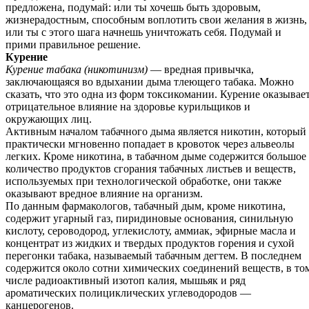
предложена, подумай: или ты хочешь быть здоровым,
жизнерадостным, способным воплотить свои желания в жизнь,
или ты с этого шага начнешь уничтожать себя. Подумай и
прими правильное решение.
Курение
Курение табака (никотинизм)
— вредная привычка,
заключающаяся во вдыхании дыма тлеющего табака. Можно
сказать, что это одна из форм токсикомании. Курение оказывае
отрицательное влияние на здоровье курильщиков и
окружающих лиц.
Активным началом табачного дыма является никотин, который
практически мгновенно попадает в кровоток через альвеолы
легких. Кроме никотина, в табачном дыме содержится большое
количество продуктов сгорания табачных листьев и веществ,
используемых при технологической обработке, они также
оказывают вредное влияние на организм.
По данным фармакологов, табачный дым, кроме никотина,
содержит угарный газ, пиридиновые основания, синильную
кислоту, сероводород, углекислоту, аммиак, эфирные масла и
концентрат из жидких и твердых продуктов горения и сухой
перегонки табака, называемый табачным дегтем. В последнем
содержится около сотни химических соединений веществ, в то
числе радиоактивный изотоп калия, мышьяк и ряд
ароматических полициклических углеводородов —
канцерогенов.