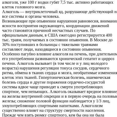
алкоголя, уже 100 г водки губят 7,5 тыс. активно работающих
клеток головного мозга.
Алкоголь — внутриклеточный яд, разрушающе действующий н
все системы и органы человека.
Возникающие при опьянении нарушения равновесия, внимани
ясности восприятия окружающего, координации движений
часто становятся причиной несчастных случаев. По
официальным данным, в США ежегодно регистрируется 400
тыс. травм, получаемых в состоянии опьянения. В Москве до
30% поступивших в больницы с тяжелыми травмами
составляют люди, находящиеся в состоянии опьянения.
Особенно пагубно влияние алкоголя на печень, при длительно
его употреблении развиваются хронический гепатит и цирроз
печени. Алкоголь вызывает (в том числе и у лиц молодого
возраста) нарушения регуляции тонуса сосудов, сердечного
ритма, обмена в тканях сердца и мозга, необратимые изменени
клеток этих тканей. Гипертоническая болезнь, ишемическая
болезнь сердца и другие поражения сердечно-сосудистой
системы вдвое чаще приводят к смерти употребляющих
спиртное, чем непьющих. Алкоголь оказывает вредное влияние
на железы внутренней секреции и в первую очередь на половы
железы; снижение половой функции наблюдается у 1/3 лиц,
злоупотребляющих спиртными напитками. Алкоголизм
существенно влияет на структуру смертности населения.
Прежде чем взять рюмку спиртного, кем бы она ни была