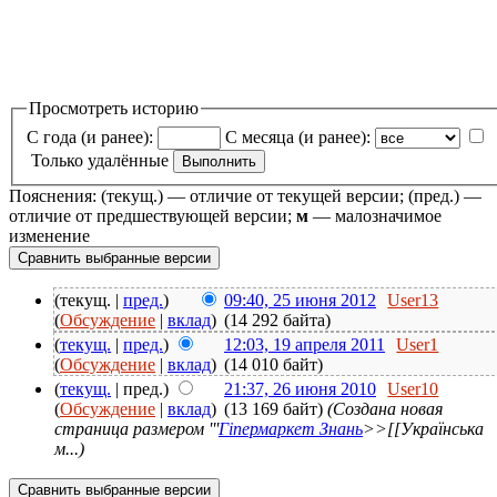
Просмотреть историю
С года (и ранее):
С месяца (и ранее):
Только удалённые
Пояснения: (текущ.) — отличие от текущей версии; (пред.) —
отличие от предшествующей версии;
м
— малозначимое
изменение
(текущ. |
пред.
)
09:40, 25 июня 2012
User13
(
Обсуждение
|
вклад
)
(14 292 байта)
(
текущ.
|
пред.
)
12:03, 19 апреля 2011
User1
(
Обсуждение
|
вклад
)
(14 010 байт)
(
текущ.
| пред.)
21:37, 26 июня 2010
User10
(
Обсуждение
|
вклад
)
(13 169 байт)
(Создана новая
страница размером '''
Гіпермаркет Знань
>>[[Українська
м...)