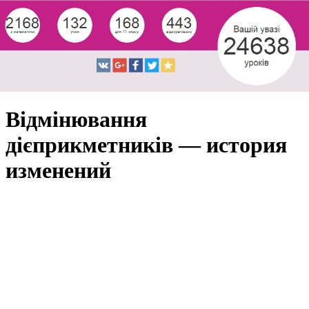
Відмінювання
дієприкметників — история
изменений