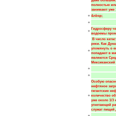
даже большей. 
полностью или
занимают уже 
+
&nbsp;
+
Гидросферу че
+
водоемы пром
 В число катастрофически загрязненных водоемов относятся такие 
реки. Как Дуна
упомянуть о е
+
попадают в м
являются Сред
Мексиканский 
+
+
Особую опасно
нефтяное загр
гигантские не
+
количество об
уже около 1/3
угнетающей ра
служат пищей 
+