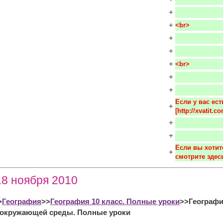
+
+
<br>
+
+
+
<br>
+
+
Если у вас ес
+
[http://xvatit
+
+
Если вы хотит
+
смотрите здесь
18 ноября 2010
>
География
>>
География 10 класс. Полные уроки
>>Географи
а окружающей среды. Полные уроки