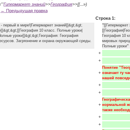
''
Гипермаркет знаний
>>
География
>>[[...»)
← Предыдущая правка
Строка 1:
й - первый в мире!|Гипермаркет знаний]]&gt;&gt;
'''[[Гипермарке
]]&gt;&gt;[[География 10 класс. Полные уроки|
[[География|Гео
Полные уроки]]&gt;&gt;География: География
География 10 к
есурсов. Загрязнение и охрана окружающей среды.
мировых природ
Полные уроки'''
+
+
Понятие '''Гео
+
означает ту ч
нашей повсед
+
+
Географическа
+
нормальной жи
также необход
+
+