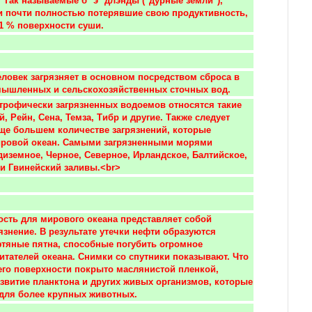
Так называемые б'''э'''длэнды ("дурные земли"), 
 почти полностью потерявшие свою продуктивность, 
1 % поверхности суши.
ловек загрязняет в основном посредством сброса в 
ышленных и сельскохозяйственных сточных вод. 
й, Рейн, Сена, Темза, Тибр и другие. Также следует 
ще большем количестве загрязнений, которые 
ировой океан. Самыми загрязненными морями 
иземное, Черное, Северное, Ирландское, Балтийское, 
и Гвинейский заливы.<br>
сть для мирового океана представляет собой 
язнение. В результате утечки нефти образуются 
фтяные пятна, способные погубить огромное 
итателей океана. Снимки со спутники показывают. Что 
 его поверхности покрыто маслянистой пленкой, 
звитие планктона и других живых организмов, которые 
для более крупных животных.