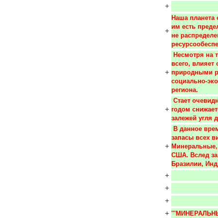
+
Наша планета 
им есть предел
+
не распределе
ресурсообеспе
 Несмотря на то, что на понятие ресурс обеспеченность, прежде 
всего, влияет
+
природными ре
социально-эк
региона.
 Стает очевидным тот факт, что уровень обеспеченности с каждым 
+
годом снижает
залежей угля 
 В данное время только некоторые страны имеют одинаковые 
запасы всех в
+
Минеральные, 
США. Вслед за
Бразилии, Инд
+
+
+
+
'''МИНЕРАЛЬН