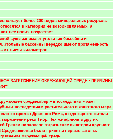
использует более 200 видов минеральных ресурсов. 
 относятся к категории не возобновляемых, а 
них все время возрастает. 
. Угольные бассейны нередко имеют протяженность 
ьких тысяч километров.
ЕННОЕ ЗАГРЯЗНЕНИЕ ОКРУЖАЮЩЕЙ СРЕДЫ: ПРИЧИНЫ 
Я'''
кружающей среды&nbsp;– впоследствии может 
губным последствиям растительного и животного мира.
загрязнение реки Тибр. Тех же афинян и других 
ей Греции волновало загрязнение акватории крупного 
В Средневековье были приняты первые законы, 
грязнение окружающей среды. 