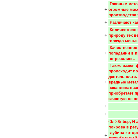
 Главным источником загрязнение является человек, а именно те 
+
огромные масс
производства 
+
 Различают ка
 Количественное загрязнение происходит при возвращении в 
+
природу тех в
гораздо меньш
 Качественное загрязнение, в свою очередь. Происходит при 
+
попадании в п
встречались.
 Также важен фактор загрязнение литосферы (почвы Земли), который 
происходит по
деятельности.
+
вредные метал
накапливаться
приобретает п
зачастую не п
+
+
<br>&nbsp; И 
покрова в резу
глубина которы
+