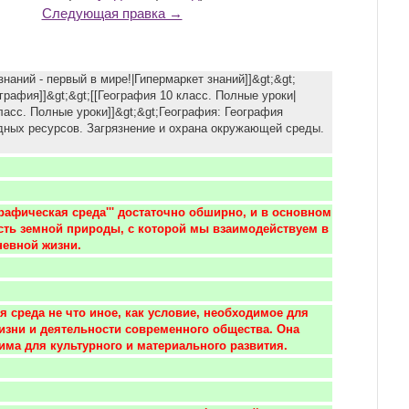
Следующая правка →
т знаний - первый в мире!|Гипермаркет знаний]]&gt;&gt;
графия]]&gt;&gt;[[География 10 класс. Полные уроки|
ласс. Полные уроки]]&gt;&gt;География: География
ных ресурсов. Загрязнение и охрана окружающей среды.
графическая среда''' достаточно обширно, и в основном 
асть земной природы, с которой мы взаимодействуем в 
невной жизни.
я среда не что иное, как условие, необходимое для 
зни и деятельности современного общества. Она 
има для культурного и материального развития.