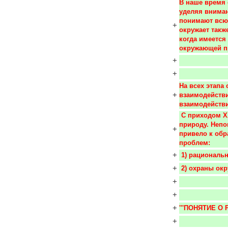
В наше время 
уделяя вниман
понимают всю 
+
окружает также
когда имеется
окружающей п
+
+
На всех этапа
+
взаимодействи
взаимодейств
 С приходом XX в. человечество стало все более сильно «давить» на 
природу. Непо
+
привело к обр
проблем:
+
 1) рациональ
+
 2) охраны ок
+
+
+
'''ПОНЯТИЕ О
+