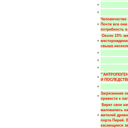
+
+
Человечество 
+
Почти все они
потребность в 
 Около 15% земной суши занимают угольные бассейны и 
+
месторождения
свыше нескол
+
+
+
'''АНТРОПОГ
+
И ПОСЛЕДСТВИ
+
Загрязнение о
+
привести к па
 Берет свое начало со времен Древнего Рима, когда еще его жители 
жаловались на 
+
жителей древн
порта Пирей. 
касающиеся за