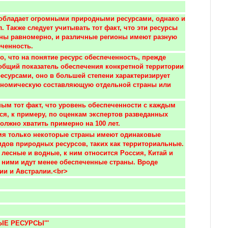
обладает огромными природными ресурсами, однако и 
. Также следует учитывать тот факт, что эти ресурсы 
ны равномерно, и различные регионы имеют разную 
ченность.
 общий показатель обеспечения конкретной территории 
сурсами, оно в большей степени характеризирует 
ономическую составляющую отдельной страны или 
ся, к примеру, по оценкам экспертов разведанных 
должно хватить примерно на 100 лет.
идов природных ресурсов, таких как территориальные. 
лесные и водные, к ним относится Россия, Китай и 
 ними идут менее обеспеченные страны. Вроде 
ии и Австралии.<br>
ЫЕ РЕСУРСЫ'''