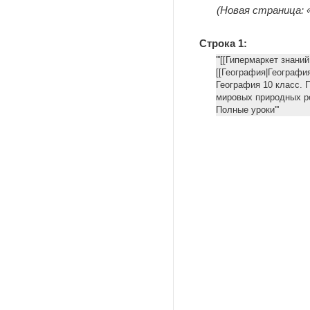
(Новая страница: «'
Строка 1:
'''[[Гипермаркет знани
[[География|География
География 10 класс. 
мировых природных р
Полные уроки'''