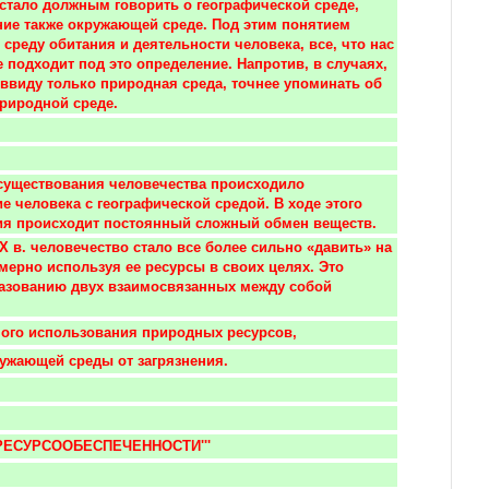
стало должным говорить о географической среде, 
ие также окружающей среде. Под этим понятием 
среду обитания и деятельности человека, все, что нас 
 подходит под это определение. Напротив, в случаях, 
 ввиду только природная среда, точнее упоминать об 
риродной среде.
 существования человечества происходило 
е человека с географической средой. В ходе этого 
ия происходит постоянный сложный обмен веществ.
мерно используя ее ресурсы в своих целях. Это 
азованию двух взаимосвязанных между собой 
ного использования природных ресурсов, 
ружающей среды от загрязнения.
 РЕСУРСООБЕСПЕЧЕННОСТИ'''